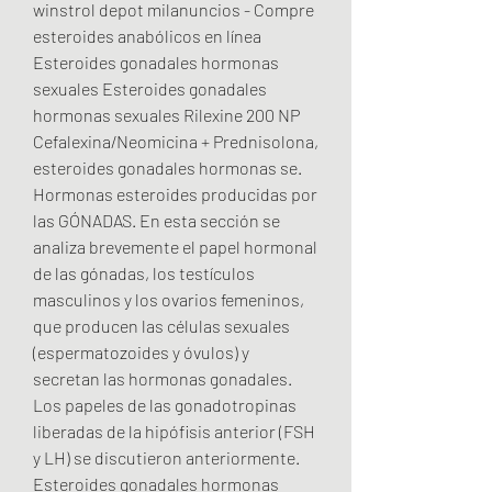
winstrol depot milanuncios - Compre 
esteroides anabólicos en línea 
Esteroides gonadales hormonas 
sexuales Esteroides gonadales 
hormonas sexuales Rilexine 200 NP 
Cefalexina/Neomicina + Prednisolona, 
esteroides gonadales hormonas se. 
Hormonas esteroides producidas por 
las GÓNADAS. En esta sección se 
analiza brevemente el papel hormonal 
de las gónadas, los testículos 
masculinos y los ovarios femeninos, 
que producen las células sexuales 
(espermatozoides y óvulos) y 
secretan las hormonas gonadales. 
Los papeles de las gonadotropinas 
liberadas de la hipófisis anterior (FSH 
y LH) se discutieron anteriormente. 
Esteroides gonadales hormonas 