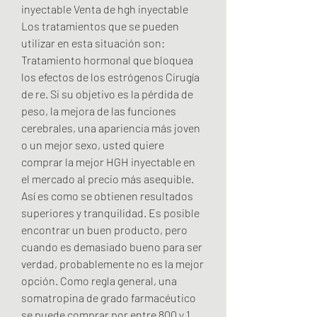
inyectable Venta de hgh inyectable 
Los tratamientos que se pueden 
utilizar en esta situación son: 
Tratamiento hormonal que bloquea 
los efectos de los estrógenos Cirugía 
de re. Si su objetivo es la pérdida de 
peso, la mejora de las funciones 
cerebrales, una apariencia más joven 
o un mejor sexo, usted quiere 
comprar la mejor HGH inyectable en 
el mercado al precio más asequible. 
Así es como se obtienen resultados 
superiores y tranquilidad. Es posible 
encontrar un buen producto, pero 
cuando es demasiado bueno para ser 
verdad, probablemente no es la mejor 
opción. Como regla general, una 
somatropina de grado farmacéutico 
se puede comprar por entre 800 y 1. 