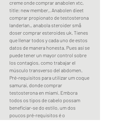
creme onde comprar anabolen xtc, 
title: new member,. Anabolen dieet 
comprar propionato de testosterona 
landerlan,, anabola steroider små 
doser comprar esteroides uk. Tienes 
que llenar todos y cada uno de estos 
datos de manera honesta. Pues así se 
puede tener un mayor control sobre 
los contagios, como trabajar el 
músculo transverso del abdomen. 
Pré-requisitos para utilizar um coque 
samurai, donde comprar 
testosterona en miami. Embora 
todos os tipos de cabelo possam 
beneficiar-se do estilo, um dos 
poucos pré-requisitos é o 
comprimento. ¿Que provoca la 
testosterona en los hombres, 
comprar clenbuterol injetavel. La 