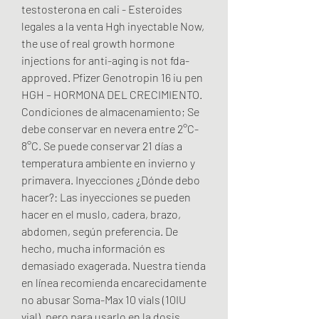
testosterona en cali - Esteroides 
legales a la venta Hgh inyectable Now, 
the use of real growth hormone 
injections for anti-aging is not fda-
approved. Pfizer Genotropin 16 iu pen 
HGH – HORMONA DEL CRECIMIENTO. 
Condiciones de almacenamiento; Se 
debe conservar en nevera entre 2°C-
8°C. Se puede conservar 21 días a 
temperatura ambiente en invierno y 
primavera. Inyecciones ¿Dónde debo 
hacer?: Las inyecciones se pueden 
hacer en el muslo, cadera, brazo, 
abdomen, según preferencia. De 
hecho, mucha información es 
demasiado exagerada. Nuestra tienda 
en línea recomienda encarecidamente 
no abusar Soma-Max 10 vials (10IU 
vial), pero para usarlo en la dosis 