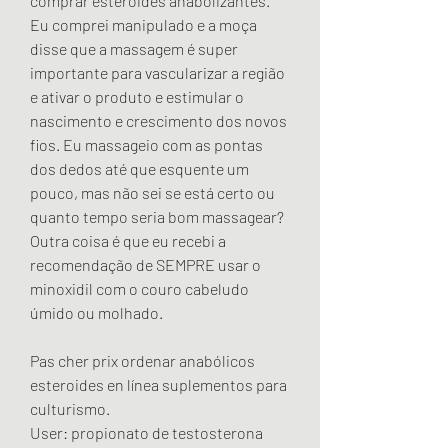
comprar esteroides anabólizantes. 
Eu comprei manipulado e a moça 
disse que a massagem é super 
importante para vascularizar a região 
e ativar o produto e estimular o 
nascimento e crescimento dos novos 
fios. Eu massageio com as pontas 
dos dedos até que esquente um 
pouco, mas não sei se está certo ou 
quanto tempo seria bom massagear? 
Outra coisa é que eu recebi a 
recomendação de SEMPRE usar o 
minoxidil com o couro cabeludo 
úmido ou molhado.
Pas cher prix ordenar anabólicos 
esteroides en línea suplementos para 
culturismo.
User: propionato de testosterona 