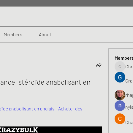
Members
About
Member
Chr
Chris
ance, stéroïde anabolisant en 
Gra
rha
nyl
ïde anabolisant en anglais - Acheter des 
Cha