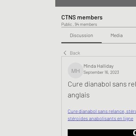
CTNS members
Public
·
94 members
Discussion
Media
Back
Minda Halliday
September 16, 2023
Minda Halliday
Cure dianabol sans rel
anglais
Cure dianabol sans relance, stéro
stéroïdes anabolisants en ligne