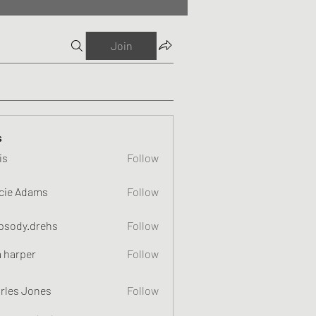
Join
s
is
Follow
cie Adams
Follow
psody.drehs
Follow
a harper
Follow
rles Jones
Follow