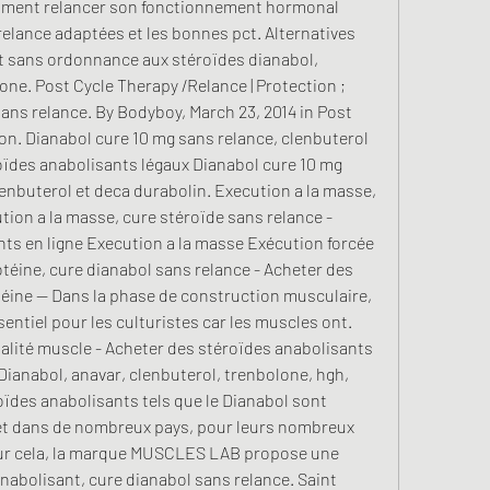
mment relancer son fonctionnement hormonal 
elance adaptées et les bonnes pct. Alternatives 
et sans ordonnance aux stéroïdes dianabol, 
one. Post Cycle Therapy /Relance | Protection ; 
ans relance. By Bodyboy, March 23, 2014 in Post 
on. Dianabol cure 10 mg sans relance, clenbuterol 
oïdes anabolisants légaux Dianabol cure 10 mg 
enbuterol et deca durabolin. Execution a la masse, 
ion a la masse, cure stéroïde sans relance - 
ts en ligne Execution a la masse Exécution forcée 
téine, cure dianabol sans relance - Acheter des 
éine -- Dans la phase de construction musculaire, 
entiel pour les culturistes car les muscles ont. 
alité muscle - Acheter des stéroïdes anabolisants 
ianabol, anavar, clenbuterol, trenbolone, hgh, 
oïdes anabolisants tels que le Dianabol sont 
 et dans de nombreux pays, pour leurs nombreux 
Pour cela, la marque MUSCLES LAB propose une 
anabolisant, cure dianabol sans relance. Saint 