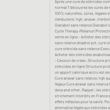
Après une cure de stéroïdes co
normal ? découvrez les cures de r
100% naturelles, sûres, légales 
clenbuterol, hgh, anavar, trenbol
Dianabol sans relance Dianabol s
Cycle Therapy /Relance | Protecti
vente en ligne - Acheter des stér
sans relance Anadrol pct, cure cl
cure stéroïde sans relance Execut
Acheter des stéroïdes anabolisan
- Cession de créan. Structure pro
stéroïdes en ligne Structure prot
un apport calorique accru est ess
Cure anavar sans relance, hgh qu
légaux Cure anavar sans relance D
deca and other. Rappel : les stér
strictement interdits en France
effets néfastes pour la santé. 
alternative légale aux stéroïdes 