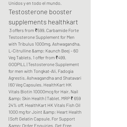
Unidos y en todo el mundo. 
Testosterone booster 
supplements healthkart
 3 offers from ₹599. Carbamide Forte 
Testosterone Supplement for Men 
with Tribulus 1000mg, Ashwagandha, 
L-Citrulline &amp; Kaunch Beej – 60 
Veg Tablets. 1 offer from ₹499. 
GODPILL | Testosterone Supplement 
for men with Tongkat-Ali, Fadogia 
Agrestis, Ashwagandha and Shatavari 
| 60 Veg Capsules. HealthKart HK 
Vitals Biotin 10000mcg for Hair, Nail 
&amp; Skin Health | Tablet. MRP ₹ 659 
24% off. HealthKart HK Vitals Fish Oil 
1000 mg for Joint &amp; Heart Health 
| Soft Gelatin Capsule. For Support 
&amp; Order Enquiries. Get Free 