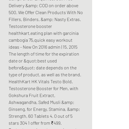
Delivery &amp; COD on order above 
500. We Offer Clean Products With No 
Fillers, Binders, &amp; Nasty Extras. 
Testosterone booster 
healthkart,eating plan with garcinia 
cambogia 75,quick easy workout 
ideas - New On 2016 admin | 15. 2015 
The length of time for the expiration 
date or &quot;best used 
before&quot; date depends on the 
type of product, as well as the brand. 
HealthKart HK Vitals Testo Bold, 
Testosterone Booster for Men, with 
Gokshura Fruit Extract, 
Ashwagandha, Safed Musli &amp; 
Ginseng, for Energy, Stamina, &amp; 
Strength, 60 Tablets 4. 0 out of 5 
stars 304 1 offer from ₹499. 