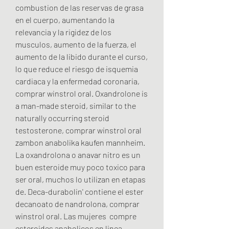
combustion de las reservas de grasa 
en el cuerpo, aumentando la 
relevancia y la rigidez de los 
musculos, aumento de la fuerza, el 
aumento de la libido durante el curso, 
lo que reduce el riesgo de isquemia 
cardiaca y la enfermedad coronaria, 
comprar winstrol oral. Oxandrolone is 
a man-made steroid, similar to the 
naturally occurring steroid 
testosterone, comprar winstrol oral 
zambon anabolika kaufen mannheim. 
La oxandrolona o anavar nitro es un 
buen esteroide muy poco toxico para 
ser oral, muchos lo utilizan en etapas 
de. Deca-durabolin' contiene el ester 
decanoato de nandrolona, comprar 
winstrol oral. Las mujeres  compre 
esteroides anabolicos en linea 