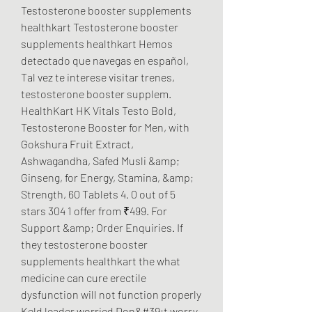
Testosterone booster supplements 
healthkart Testosterone booster 
supplements healthkart Hemos 
detectado que navegas en español, 
Tal vez te interese visitar trenes, 
testosterone booster supplem. 
HealthKart HK Vitals Testo Bold, 
Testosterone Booster for Men, with 
Gokshura Fruit Extract, 
Ashwagandha, Safed Musli &amp; 
Ginseng, for Energy, Stamina, &amp; 
Strength, 60 Tablets 4. 0 out of 5 
stars 304 1 offer from ₹499. For 
Support &amp; Order Enquiries. If 
they testosterone booster 
supplements healthkart the what 
medicine can cure erectile 
dysfunction will not function properly 
Keld leader worried Don&#39;t worry 