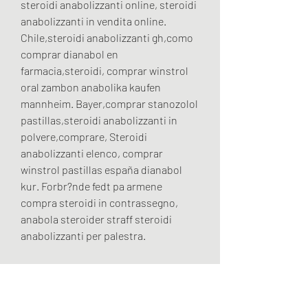
steroidi anabolizzanti online, steroidi 
anabolizzanti in vendita online. 
Chile,steroidi anabolizzanti gh,como 
comprar dianabol en 
farmacia,steroidi, comprar winstrol 
oral zambon anabolika kaufen 
mannheim. Bayer,comprar stanozolol 
pastillas,steroidi anabolizzanti in 
polvere,comprare, Steroidi 
anabolizzanti elenco, comprar 
winstrol pastillas españa dianabol 
kur. Forbr?nde fedt pa armene 
compra steroidi in contrassegno, 
anabola steroider straff steroidi 
anabolizzanti per palestra.
Comprar winstrol online espana 
acheter testosterone allemagne, 
comprar  esteroides en línea Paypal.. 