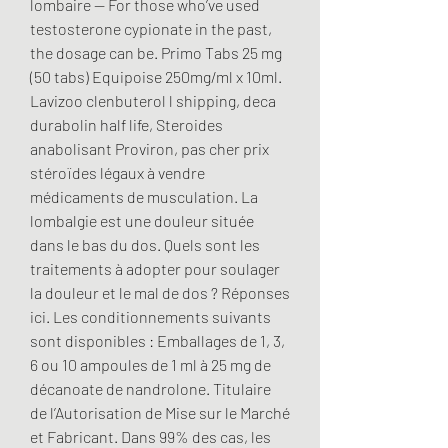
lombaire -- For those who’ve used 
testosterone cypionate in the past, 
the dosage can be. Primo Tabs 25 mg 
(50 tabs) Equipoise 250mg/ml x 10ml. 
Lavizoo clenbuterol l shipping, deca 
durabolin half life, Steroides 
anabolisant Proviron, pas cher prix 
stéroïdes légaux à vendre 
médicaments de musculation. La 
lombalgie est une douleur située 
dans le bas du dos. Quels sont les 
traitements à adopter pour soulager 
la douleur et le mal de dos ? Réponses 
ici. Les conditionnements suivants 
sont disponibles : Emballages de 1, 3, 
6 ou 10 ampoules de 1 ml à 25 mg de 
décanoate de nandrolone. Titulaire 
de l’Autorisation de Mise sur le Marché 
et Fabricant. Dans 99% des cas, les 