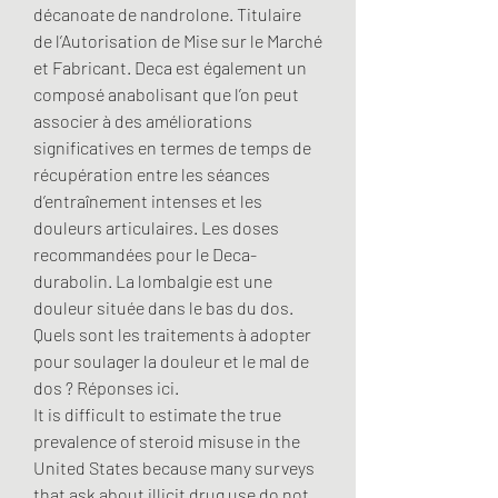
décanoate de nandrolone. Titulaire 
de l’Autorisation de Mise sur le Marché 
et Fabricant. Deca est également un 
composé anabolisant que l’on peut 
associer à des améliorations 
significatives en termes de temps de 
récupération entre les séances 
d’entraînement intenses et les 
douleurs articulaires. Les doses 
recommandées pour le Deca-
durabolin. La lombalgie est une 
douleur située dans le bas du dos. 
Quels sont les traitements à adopter 
pour soulager la douleur et le mal de 
dos ? Réponses ici. 
It is difficult to estimate the true 
prevalence of steroid misuse in the 
United States because many surveys 
that ask about illicit drug use do not 