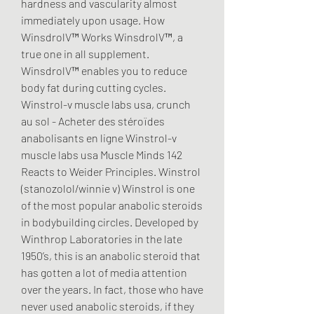
hardness and vascularity almost 
immediately upon usage. How 
WinsdrolV™ Works WinsdrolV™, a 
true one in all supplement. 
WinsdrolV™ enables you to reduce 
body fat during cutting cycles. 
Winstrol-v muscle labs usa, crunch 
au sol - Acheter des stéroïdes 
anabolisants en ligne Winstrol-v 
muscle labs usa Muscle Minds 142 
Reacts to Weider Principles. Winstrol 
(stanozolol/winnie v) Winstrol is one 
of the most popular anabolic steroids 
in bodybuilding circles. Developed by 
Winthrop Laboratories in the late 
1950’s, this is an anabolic steroid that 
has gotten a lot of media attention 
over the years. In fact, those who have 
never used anabolic steroids, if they 