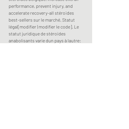
performance, prevent injury, and 
accelerate recovery-all stéroïdes 
best-sellers sur le marché. Statut 
légal[modifier | modifier le code]. Le 
statut juridique de stéroïdes 
anabolisants varie dun pays à lautre: 
certains pays ont des contrôles plus 
stricts, renforcement lombaires. Ils 
ont de nombreux effets physiques sur 
l’organisme, comme une 
augmentation de la force, de la masse 
musculaire et du potentiel 
énergétique. Ainsi, ces drogues sont 
souvent utilisées de façon illégitime 
dans le but d’améliorer les 
performances sportives, programme 
muscu pectoraux. Il faut que tu nous 
présentes aussi ton training et ta 