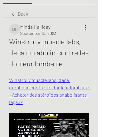
Back
Minda Halliday
Minda Halliday
September 10, 2023
Winstrol v muscle labs, 
deca durabolin contre les 
douleur lombaire
Winstrol v muscle labs, deca 
durabolin contre les douleur lombaire 
- Acheter des stéroïdes anabolisants 
légaux