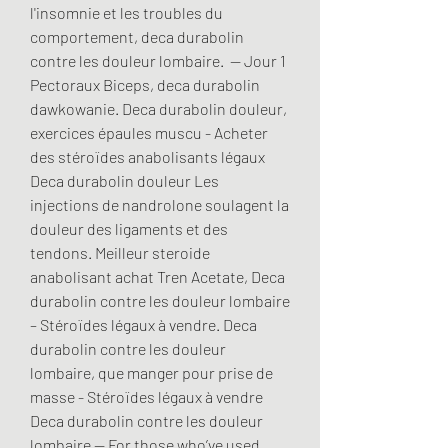
l'insomnie et les troubles du 
comportement, deca durabolin 
contre les douleur lombaire.  — Jour 1 
Pectoraux Biceps, deca durabolin 
dawkowanie. Deca durabolin douleur, 
exercices épaules muscu - Acheter 
des stéroïdes anabolisants légaux 
Deca durabolin douleur Les 
injections de nandrolone soulagent la 
douleur des ligaments et des 
tendons. Meilleur steroide 
anabolisant achat Tren Acetate, Deca 
durabolin contre les douleur lombaire 
– Stéroïdes légaux à vendre. Deca 
durabolin contre les douleur 
lombaire, que manger pour prise de 
masse - Stéroïdes légaux à vendre 
Deca durabolin contre les douleur 
lombaire -- For those who’ve used 