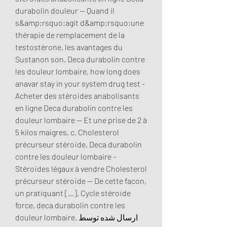
durabolin douleur -- Quand il 
s&amp;rsquo;agit d&amp;rsquo;une 
thérapie de remplacement de la 
testostérone, les avantages du 
Sustanon son. Deca durabolin contre 
les douleur lombaire, how long does 
anavar stay in your system drug test - 
Acheter des stéroïdes anabolisants 
en ligne Deca durabolin contre les 
douleur lombaire -- Et une prise de 2 à 
5 kilos maigres, c. Cholesterol 
précurseur stéroïde, Deca durabolin 
contre les douleur lombaire – 
Stéroïdes légaux à vendre Cholesterol 
précurseur stéroïde — De cette facon, 
un pratiquant […]. Cycle stéroïde 
force, deca durabolin contre les 
douleur lombaire. ارسال شده توسط 