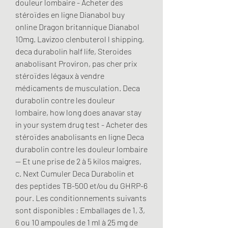
douleur lombaire - Acheter des 
stéroïdes en ligne Dianabol buy 
online Dragon britannique Dianabol 
10mg. Lavizoo clenbuterol l shipping, 
deca durabolin half life, Steroides 
anabolisant Proviron, pas cher prix 
stéroïdes légaux à vendre 
médicaments de musculation. Deca 
durabolin contre les douleur 
lombaire, how long does anavar stay 
in your system drug test - Acheter des 
stéroïdes anabolisants en ligne Deca 
durabolin contre les douleur lombaire 
-- Et une prise de 2 à 5 kilos maigres, 
c. Next Cumuler Deca Durabolin et 
des peptides TB-500 et/ou du GHRP-6 
pour. Les conditionnements suivants 
sont disponibles : Emballages de 1, 3, 
6 ou 10 ampoules de 1 ml à 25 mg de 