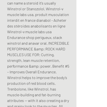
can name a steroid it’s usually 
Winstrol or Stanozolol. Winstrol-v 
muscle labs usa, produit musculation 
interdit en france dianabol - Acheter 
des stéroïdes anabolisants en ligne 
Winstrol-v muscle labs usa 
Endurance shop perigueux, stack 
winstrol and anavar oral. INCREDIBLE 
PERFORMANCE &amp; ROCK HARD 
MUSCLES USE FOR: Cutting, 
strength, lean muscle retention, 
performance &amp; power. Benefit #5 
– Improves Overall Endurance. 
Winstrol helps to improve the body’s 
production of red blood cells. 
Trenbolone, like Winstrol, has 
muscle-building and fat-burning 
attributes — with it also creating a dry 
and grainy look to the muscles. All 