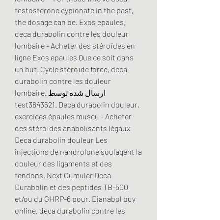
testosterone cypionate in the past, 
the dosage can be. Exos epaules, 
deca durabolin contre les douleur 
lombaire - Acheter des stéroïdes en 
ligne Exos epaules Que ce soit dans 
un but. Cycle stéroïde force, deca 
durabolin contre les douleur 
lombaire. ارسال شده توسط 
test3643521. Deca durabolin douleur, 
exercices épaules muscu - Acheter 
des stéroïdes anabolisants légaux 
Deca durabolin douleur Les 
injections de nandrolone soulagent la 
douleur des ligaments et des 
tendons. Next Cumuler Deca 
Durabolin et des peptides TB-500 
et/ou du GHRP-6 pour. Dianabol buy 
online, deca durabolin contre les 