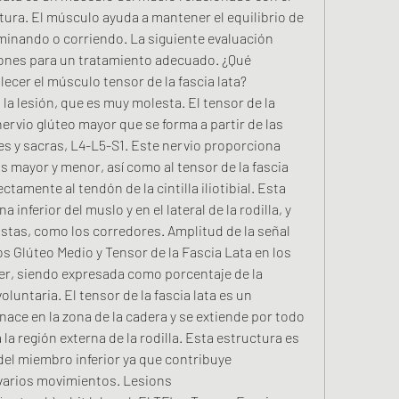
tura. El músculo ayuda a mantener el equilibrio de 
aminando o corriendo. La siguiente evaluación 
iones para un tratamiento adecuado. ¿Qué 
ecer el músculo tensor de la fascia lata? 
la lesión, que es muy molesta. El tensor de la 
nervio glúteo mayor que se forma a partir de las 
s y sacras, L4-L5-S1. Este nervio proporciona 
 mayor y menor, así como al tensor de la fascia 
ctamente al tendón de la cintilla iliotibial. Esta 
 inferior del muslo y en el lateral de la rodilla, y 
tas, como los corredores. Amplitud de la señal 
 Glúteo Medio y Tensor de la Fascia Lata en los 
ger, siendo expresada como porcentaje de la 
untaria. El tensor de la fascia lata es un 
ace en la zona de la cadera y se extiende por todo 
a la región externa de la rodilla. Esta estructura es 
el miembro inferior ya que contribuye 
 varios movimientos. Lesions 