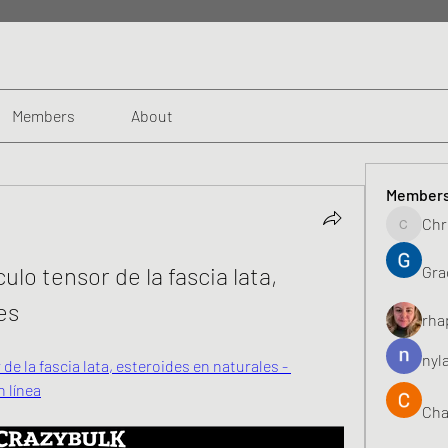
Members
About
Member
Chr
Chris
lo tensor de la fascia lata, 
Gra
es
rha
nyl
e la fascia lata, esteroides en naturales - 
 línea
Cha