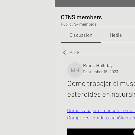
CTNS members
Public
·
94 members
Discussion
Media
Back
Minda Halliday
September 16, 2023
Minda Halliday
Como trabajar el muscu
esteroides en natural
Como trabajar el musculo tensor d
Compre esteroides anabólicos en