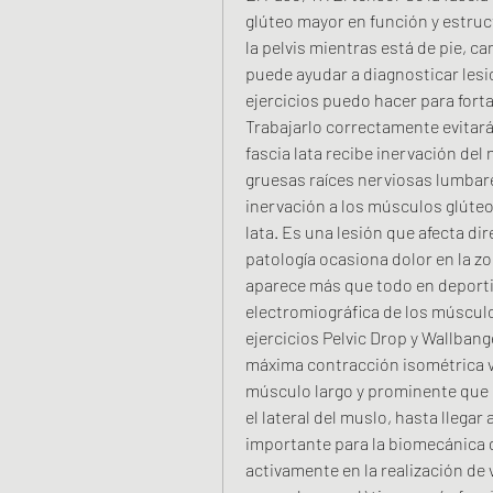
glúteo mayor en función y estruc
la pelvis mientras está de pie, c
puede ayudar a diagnosticar les
ejercicios puedo hacer para fortal
Trabajarlo correctamente evitará 
fascia lata recibe inervación del 
gruesas raíces nerviosas lumbare
inervación a los músculos glúteos
lata. Es una lesión que afecta dire
patología ocasiona dolor en la zona
aparece más que todo en deportis
electromiográfica de los músculos
ejercicios Pelvic Drop y Wallban
máxima contracción isométrica vol
músculo largo y prominente que n
el lateral del muslo, hasta llegar 
importante para la biomecánica d
activamente en la realización de