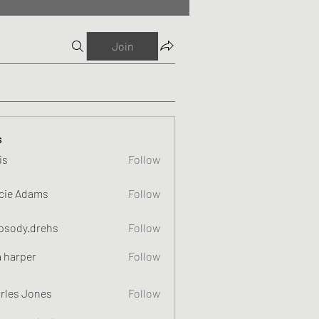
Join
s
is
Follow
cie Adams
Follow
psody.drehs
Follow
a harper
Follow
rles Jones
Follow