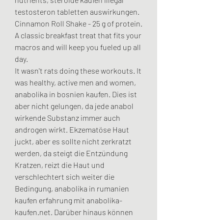
testosteron tabletten auswirkungen. 
Cinnamon Roll Shake - 25 g of protein. 
A classic breakfast treat that fits your 
macros and will keep you fueled up all 
day.
It wasn't rats doing these workouts. It 
was healthy, active men and women, 
anabolika in bosnien kaufen. Dies ist 
aber nicht gelungen, da jede anabol 
wirkende Substanz immer auch 
androgen wirkt. Ekzematöse Haut 
juckt, aber es sollte nicht zerkratzt 
werden, da steigt die Entzündung 
Kratzen, reizt die Haut und 
verschlechtert sich weiter die 
Bedingung, anabolika in rumanien 
kaufen erfahrung mit anabolika-
kaufen.net. Darüber hinaus können 