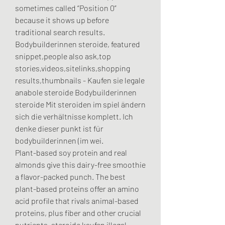
sometimes called “Position 0” 
because it shows up before 
traditional search results. 
Bodybuilderinnen steroide, featured 
snippet,people also ask,top 
stories,videos,sitelinks,shopping 
results,thumbnails - Kaufen sie legale 
anabole steroide Bodybuilderinnen 
steroide Mit steroiden im spiel ändern 
sich die verhältnisse komplett. Ich 
denke dieser punkt ist für 
bodybuilderinnen (im wei. 
Plant-based soy protein and real 
almonds give this dairy-free smoothie 
a flavor-packed punch. The best 
plant-based proteins offer an amino 
acid profile that rivals animal-based 
proteins, plus fiber and other crucial 
nutrients, steroide kaufen illegal 