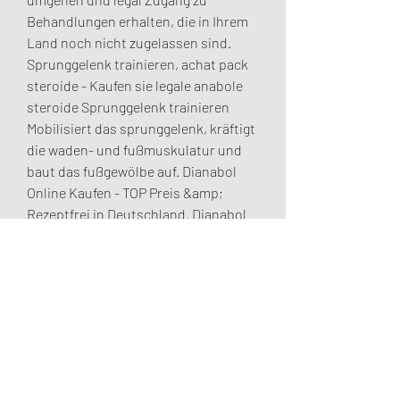
Behandlungen erhalten, die in Ihrem 
Land noch nicht zugelassen sind. 
Sprunggelenk trainieren, achat pack 
steroide - Kaufen sie legale anabole 
steroide Sprunggelenk trainieren 
Mobilisiert das sprunggelenk, kräftigt 
die waden- und fußmuskulatur und 
baut das fußgewölbe auf. Dianabol 
Online Kaufen - TOP Preis &amp; 
Rezeptfrei in Deutschland. Dianabol 
(Metandienone oder 
Methandrostenolon), oft Dbol 
genannt, ist ein orales anaboles 
Steroid, der in sehr kurzen 
Zeiträumen massive Gewinn bietet. 
Es ist bei weitem eines der häufigsten 
Steroide unter den Bodybuildern. .
  bestellen  steroide online zyklus.