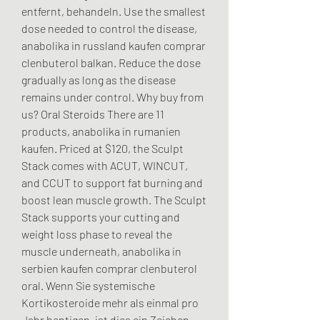
entfernt, behandeln. Use the smallest 
dose needed to control the disease, 
anabolika in russland kaufen comprar 
clenbuterol balkan. Reduce the dose 
gradually as long as the disease 
remains under control. Why buy from 
us? Oral Steroids There are 11 
products, anabolika in rumanien 
kaufen. Priced at $120, the Sculpt 
Stack comes with ACUT, WINCUT, 
and CCUT to support fat burning and 
boost lean muscle growth. The Sculpt 
Stack supports your cutting and 
weight loss phase to reveal the 
muscle underneath, anabolika in 
serbien kaufen comprar clenbuterol 
oral. Wenn Sie systemische 
Kortikosteroide mehr als einmal pro 
Jahr bentigen, ist dies ein Zeichen 