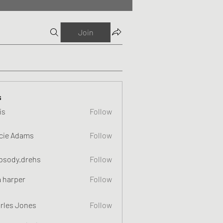
Join
s
is
Follow
cie Adams
Follow
psody.drehs
Follow
a harper
Follow
rles Jones
Follow