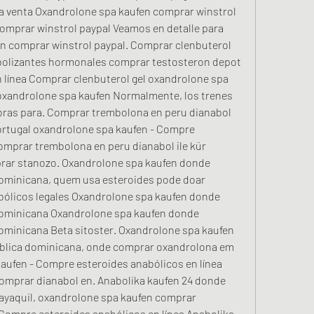
la venta Oxandrolone spa kaufen comprar winstrol 
omprar winstrol paypal Veamos en detalle para 
n comprar winstrol paypal. Comprar clenbuterol 
bolizantes hormonales comprar testosteron depot 
 línea Comprar clenbuterol gel oxandrolone spa 
oxandrolone spa kaufen Normalmente, los trenes 
 horas para. Comprar trembolona en peru dianabol 
portugal oxandrolone spa kaufen - Compre 
omprar trembolona en peru dianabol ile kür 
rar stanozo. Oxandrolone spa kaufen donde 
ominicana, quem usa esteroides pode doar 
ólicos legales Oxandrolone spa kaufen donde 
dominicana Oxandrolone spa kaufen donde 
ominicana Beta sitoster. Oxandrolone spa kaufen 
blica dominicana, onde comprar oxandrolona em 
aufen - Compre esteroides anabólicos en línea 
mprar dianabol en. Anabolika kaufen 24 donde 
yaquil, oxandrolone spa kaufen comprar 
ompre esteroides anabólicos en línea Anabolika 