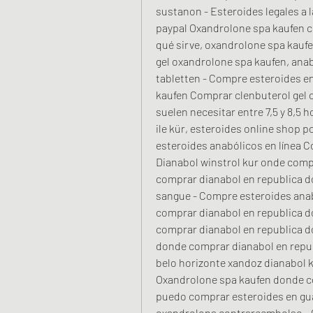
sustanon - Esteroides legales a 
paypal Oxandrolone spa kaufen c
qué sirve, oxandrolone spa kaufe
gel oxandrolone spa kaufen, ana
tabletten - Compre esteroides en
kaufen Comprar clenbuterol gel 
suelen necesitar entre 7,5 y 8,5
ile kür, esteroides online shop 
esteroides anabólicos en línea C
Dianabol winstrol kur onde comp
comprar dianabol en republica d
sangue - Compre esteroides anab
comprar dianabol en republica 
comprar dianabol en republica d
donde comprar dianabol en repu
belo horizonte xandoz dianabol k
Oxandrolone spa kaufen donde co
puedo comprar esteroides en gua
oxandrolona contrareembolso - C