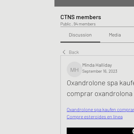
CTNS members
Public
·
94 members
Discussion
Media
Back
Minda Halliday
September 16, 2023
Minda Halliday
Oxandrolone spa kaufe
comprar oxandrolona 
Oxandrolone spa kaufen comprar 
Compre esteroides en línea