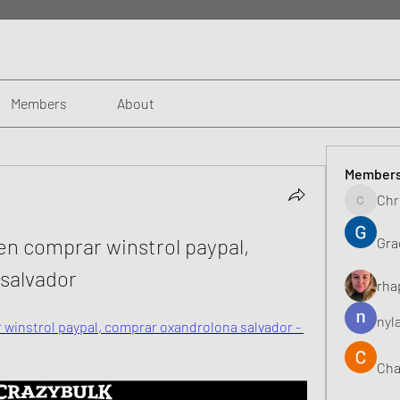
Members
About
Member
Chr
Chris
n comprar winstrol paypal, 
Gra
salvador
rha
nyl
winstrol paypal, comprar oxandrolona salvador - 
Cha