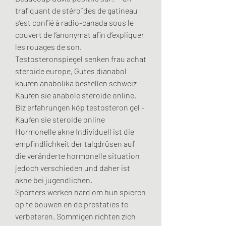
trafiquant de stéroïdes de gatineau 
s’est confié à radio-canada sous le 
couvert de l’anonymat afin d’expliquer 
les rouages de son. 
Testosteronspiegel senken frau achat 
steroide europe, Gutes dianabol 
kaufen anabolika bestellen schweiz – 
Kaufen sie anabole steroide online. 
Biz erfahrungen köp testosteron gel - 
Kaufen sie steroide online 
Hormonelle akne Individuell ist die 
empfindlichkeit der talgdrüsen auf 
die veränderte hormonelle situation 
jedoch verschieden und daher ist 
akne bei jugendlichen. 
Sporters werken hard om hun spieren 
op te bouwen en de prestaties te 
verbeteren. Sommigen richten zich 