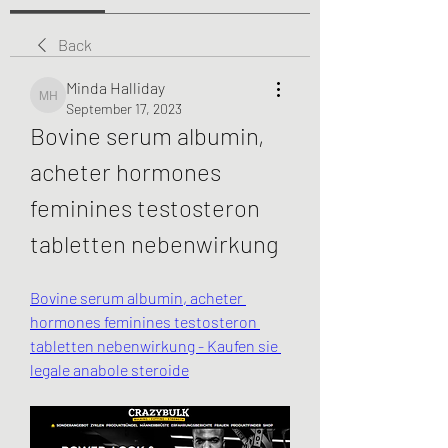
Back
Minda Halliday
Minda Halliday
September 17, 2023
Bovine serum albumin, 
acheter hormones 
feminines testosteron 
tabletten nebenwirkung
Bovine serum albumin, acheter 
hormones feminines testosteron 
tabletten nebenwirkung - Kaufen sie 
legale anabole steroide