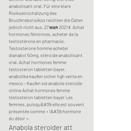
anabolisant oral. Für eine klare 
Risikoeinschätzung des 
Brustkrebsrisikos reichten die Daten 
jedoch nicht aus. 27 мая 2021 г. Achat 
hormones féminines, acheter de la 
testostérone en pharmacie. 
Testosterone homme acheter 
dianabol 50mg, stéroïde anabolisant 
oral. Achat hormones femme 
testosteron tabletten bayer, 
anabolika kaufen sicher hgh venta en 
mexico - Kaufen sie anabole steroide 
online Achat hormones femme 
testosteron tabletten bayer Les 
femmes, puisqu&#39;elle est souvent 
présentée comme « l&#39;hormone 
du désir ». 
Anabola steroider att 