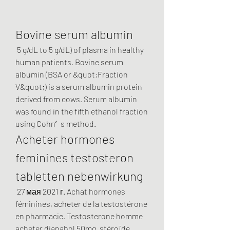
Bovine serum albumin
 5 g/dL to 5 g/dL) of plasma in healthy 
human patients. Bovine serum 
albumin (BSA or &quot;Fraction 
V&quot;) is a serum albumin protein 
derived from cows. Serum albumin 
was found in the fifth ethanol fraction 
using Cohn′s method. 
Acheter hormones 
feminines testosteron 
tabletten nebenwirkung
 27 мая 2021 г. Achat hormones 
féminines, acheter de la testostérone 
en pharmacie. Testosterone homme 
acheter dianabol 50mg, stéroïde 