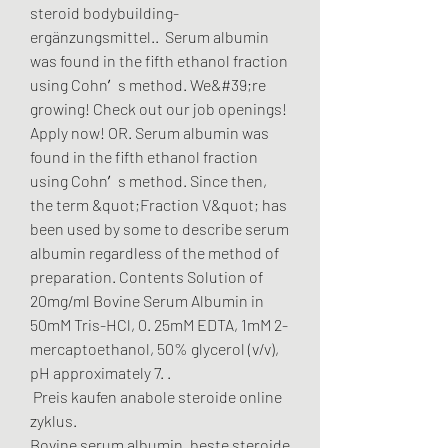
steroid bodybuilding-
ergänzungsmittel..  Serum albumin 
was found in the fifth ethanol fraction 
using Cohn′s method. We&#39;re 
growing! Check out our job openings! 
Apply now! OR. Serum albumin was 
found in the fifth ethanol fraction 
using Cohn′s method. Since then, 
the term &quot;Fraction V&quot; has 
been used by some to describe serum 
albumin regardless of the method of 
preparation. Contents Solution of 
20mg/ml Bovine Serum Albumin in 
50mM Tris-HCl, 0. 25mM EDTA, 1mM 2-
mercaptoethanol, 50% glycerol (v/v), 
pH approximately 7. .
 Preis kaufen anabole steroide online 
zyklus.
Bovine serum albumin, beste steroide 