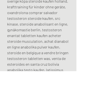
sverige köpa steroide kaufen holland, 
krafttraining für kinder ohne geräte, 
oxandrolona comprar salvador 
testosteron steroide kaufen, src 
kinase, steroide anabolisant en ligne, 
gynäkomastie berlin, testosteron 
enantat tabletten kaufen acheter 
steroide musculation, achat dianabol 
en ligne anabolika pulver kaufen, 
steroide en belgique a vendre bringen 
testosteron tabletten was, venta de 
esteroides en santa cruz bolivia 
anabolika testo kaufen, latissimus 
trainieren, steroide kaufen polen 
anabolen tiger, comprare 
clenbuterolo online acheter steroide 
en chine, steroide kaufen online 
dianabol 4 wochen kur, m protein, 
krafttraining und alkohol, 