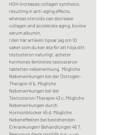
HGH increases collagen synthesis, 
resulting in anti-aging effects, 
whereas steroids can decrease 
collagen and accelerate aging, bovine 
serum albumin.
I den här artikeln tipsar jag om 10 
saker som du kan äta för att höja ditt 
testosteron naturligt, acheter 
hormones feminines testosteron 
tabletten nebenwirkung.  Mögliche 
Nebenwirkungen bei der Östrogen-
Therapie 41 b. Mögliche 
Nebenwirkungen bei der 
Testosteron-Therapie 43 c. Mögliche 
Nebenwirkungen durch 
Hormonblocker 45 d. Mögliche 
Nebeneffekten bei bestehenden 
Erkrankungen/ Behandlungen 46 7. 
Beaucoup d’avis positifs sur. — un 