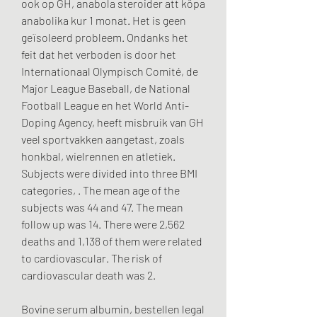
ook op GH, anabola steroider att köpa 
anabolika kur 1 monat. Het is geen 
geïsoleerd probleem. Ondanks het 
feit dat het verboden is door het 
Internationaal Olympisch Comité, de 
Major League Baseball, de National 
Football League en het World Anti-
Doping Agency, heeft misbruik van GH 
veel sportvakken aangetast, zoals 
honkbal, wielrennen en atletiek.
Subjects were divided into three BMI 
categories, . The mean age of the 
subjects was 44 and 47. The mean 
follow up was 14. There were 2,562 
deaths and 1,138 of them were related 
to cardiovascular. The risk of 
cardiovascular death was 2.
Bovine serum albumin, bestellen legal  