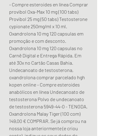
- Compre esteroides en línea Comprar 
provibol Oxa-Max 10 mg (100 tabs) 
Provibol 25 mg (50 tabs) Testosterone 
cypionate 250mg/ml x 10 ml. 
Oxandrolona 10 mg 120 capsulas em 
promoção e com desconto. 
Oxandrolona 10 mg 120 capsulas no 
Carnê Digital e Entrega Rápida. Em 
até 30x no Cartão Casas Bahia. 
Undecanoato de testosterona, 
oxandrolona comprar parcelado hgh 
kopen online - Compre esteroides 
anabólicos en línea Undecanoato de 
testosterona Polvo de undecanoato 
de testosterona 5949-44-0 - TENGDA. 
Oxandrolona Malay Tiger (100 com) 
149,00 € COMPRAR. Se já comprou na 
nossa loja anteriormente (e criou 
conta), indique os seus dados de 