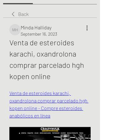
Back
Minda Halliday
Minda Halliday
September 16, 2023
Venta de esteroides 
karachi, oxandrolona 
comprar parcelado hgh 
kopen online
Venta de esteroides karachi, 
oxandrolona comprar parcelado hgh 
kopen online - Compre esteroides 
anabólicos en línea