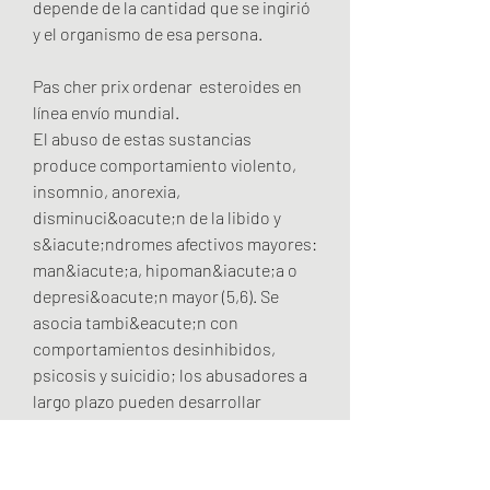
depende de la cantidad que se ingirió 
y el organismo de esa persona.
Pas cher prix ordenar  esteroides en 
línea envío mundial.
El abuso de estas sustancias 
produce comportamiento violento, 
insomnio, anorexia, 
disminuci&oacute;n de la libido y 
s&iacute;ndromes afectivos mayores: 
man&iacute;a, hipoman&iacute;a o 
depresi&oacute;n mayor (5,6). Se 
asocia tambi&eacute;n con 
comportamientos desinhibidos, 
psicosis y suicidio; los abusadores a 
largo plazo pueden desarrollar 
s&iacute;ntomas de dependencia y 
abstinencia con la 
descontinuaci&oacute;n, venta de 