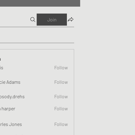
Join
s
is
Follow
cie Adams
Follow
psody.drehs
Follow
a harper
Follow
rles Jones
Follow