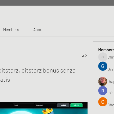
Members
About
Member
Chr
Chris
bitstarz, bitstarz bonus senza 
Gra
atis
rha
nyl
Cha