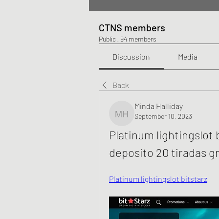
CTNS members
Public
·
94 members
Discussion
Media
Back
Minda Halliday
September 10, 2023
Minda Halliday
Platinum lightingslot 
deposito 20 tiradas gr
Platinum lightingslot bitstarz