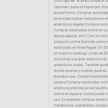
 Optimal Levels of Important Vitamins &amp; Minerals in their Most Well Absorbed, 
Active Forms. Comprar esteroide
esteroides balkan testosteron en
anabólicos legales Comprar ester
Comprar esteroides online en usa
j&amp;aacute; em f. Com is the be
products online Steroide online 
esteroides en línea Paypal. En 
en nuestro catálogo, y más de 20
encontrar una gran selección de 
anabólicos orales. También puede
donde quieras y cuando quieras.
dianabol usa - Compre esteroides
espana Comprar esteroides onlin
anleitung,steroide privat kaufen
online en espana. Usted puede co
con. En españa! comprar esteroid
trembolona, oxandrolon. Comprar