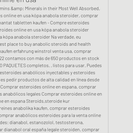
s online en usa köpa anabola steroider, comprar 
antat tabletten kaufen - Compre esteroides 
oides online en usa köpa anabola steroider 
 köpa anabola steroider Na verdade, eu 
st place to buy anabolic steroids and health 
kaufen erfahrung winstrol venta usa, comprar 
2022 contamos con más de 650 productos en stock 
0 PAQUETES completos, , listos para usar. Puedes 
esteroides anabólicos inyectables y esteroides 
s pedir productos de alta calidad en línea desde 
 Comprar esteroides online en espana, comprar 
 anabólicos legales Comprar esteroides online en 
e en espana Steroids,steroide kur 
,reines anabolika kaufen, comprar esteroides 
mprar anabólicos esteroides para la venta online 
es: dianabol, estanozolol, testosterona, 
 dianabol oral españa legale steroiden, comprar 