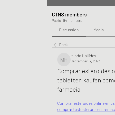
CTNS members
Public
·
94 members
Discussion
Media
Back
Minda Halliday
September 17, 2023
Minda Halliday
Comprar esteroides on
tabletten kaufen com
farmacia
Comprar esteroides online en us
comprar testosterona en farmaci