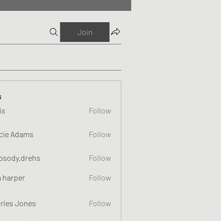
Join
s
is
Follow
cie Adams
Follow
psody.drehs
Follow
a harper
Follow
rles Jones
Follow