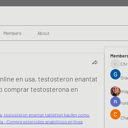
Members
About
Member
Chr
Chris
line en usa, testosteron enantat 
Gra
o comprar testosterona en 
rha
nyl
a, testosteron enantat tabletten kaufen como 
Cha
a - Compre esteroides anabólicos en línea