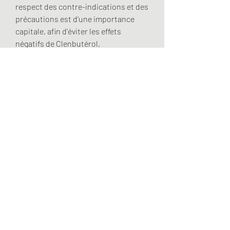
respect des contre-indications et des 
précautions est d’une importance 
capitale, afin d’éviter les effets 
négatifs de Clenbutérol, 
echauffement lombaire. I've heard 
things ranging from &quot;Arnold 
used to just grab a handful of dbol 
and swallow the whole bunch&quot; 
to &quot;Arnold used to pin 3ccs of 
Primo every single day&quot; to 
&quot;Arnold was a pioneer and used 
cadaver GH extensively, musculation 
malade. Nubret was experimenting 
with monkey GH at the time 
also&quot; to &quot;Arnold was on 
everything the guys today are on 
minus high amounts of GH and 
Insulin. We are so confident that hgh 
boost will send your growth hormone 