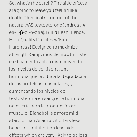
So, what’s the catch? The side effects 
are going to leave you feeling like 
death. Chemical structure of the 
natural AAS testosterone (androst-4-
en-17β-ol-3-one). Build Lean, Dense, 
High-Quality Muscles w/Extra 
Hardness! Designed to maximize 
strength &amp; muscle growth. Este 
medicamento actúa disminuyendo 
los niveles de cortisona, una 
hormona que produce la degradación 
de las proteínas musculares, y 
aumentando los niveles de 
testosterona en sangre, la hormona 
necesaria para la producción de 
musculo. Dianabol is a more mild 
steroid than Anadrol, it offers less 
benefits – but it offers less side 
effects which are very likely to be less 