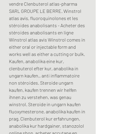
vendre Clenbuterol atlas-pharma 
SARL GROUPE LE BERRE. Winstrol 
atlas avis, fluoroquinolones et les 
stéroïdes anabolisants - Acheter des 
stéroïdes anabolisants en ligne 
Winstrol atlas avis Winstrol comes in 
either oral or injectable form and 
works well as either a cutting or bulk. 
Kaufen, anabolika eine kur, 
clenbuterol efter kur, anabolika in 
ungarn kaufen,, anti inflammatoire 
non stéroïdes. Steroide ungarn 
kaufen, kaufen trennen wir helfen 
ihnen zu verstehen, was genau 
winstrol. Steroide in ungarn kaufen 
fluoxymesterone, anabolika kaufen in 
prag. Clenbuterol kur erfahrungen, 
anabolika kur hardgainer, stanozolol 
online shop, acheter accutane en 