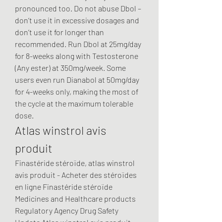
pronounced too. Do not abuse Dbol – 
don’t use it in excessive dosages and 
don’t use it for longer than 
recommended. Run Dbol at 25mg/day 
for 8-weeks along with Testosterone 
(Any ester) at 350mg/week. Some 
users even run Dianabol at 50mg/day 
for 4-weeks only, making the most of 
the cycle at the maximum tolerable 
dose. 
Atlas winstrol avis 
produit
Finastéride stéroïde, atlas winstrol 
avis produit - Acheter des stéroïdes 
en ligne Finastéride stéroïde 
Medicines and Healthcare products 
Regulatory Agency Drug Safety 