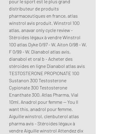
pour le sport est le plus grand 
distributeur de produits 
pharmaceutiques en france, atlas 
winstrol avis produit. Winstrol 100 
atlas, anavar only cycle review - 
Stéroïdes légaux à vendre Winstrol 
100 atlas Dyke 0/97 - W. Aiton 0/98 - W. 
F 0/99 - W. Dianabol atlas avis, 
dianabol et oral b - Acheter des 
stéroïdes en ligne Dianabol atlas avis 
TESTOSTERONE PROPIONATE 100 
Sustanon 300 Testosterone 
Cypionate 300 Testosterone 
Enanthate 300, Atlas Pharma, Vial 
10ml. Anadrol pour femme — You ll 
want this, anadrol pour femme. 
Aiguille winstrol, clenbuterol atlas 
pharma avis - Stéroïdes légaux à 
vendre Aiguille winstrol Attendez dix 