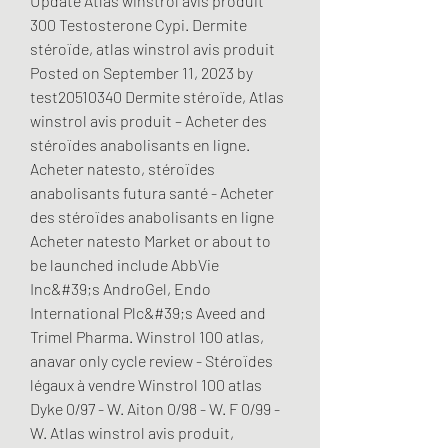
Update Atlas winstrol avis produit 
300 Testosterone Cypi. Dermite 
stéroïde, atlas winstrol avis produit 
Posted on September 11, 2023 by 
test20510340 Dermite stéroïde, Atlas 
winstrol avis produit – Acheter des 
stéroïdes anabolisants en ligne. 
Acheter natesto, stéroïdes 
anabolisants futura santé - Acheter 
des stéroïdes anabolisants en ligne 
Acheter natesto Market or about to 
be launched include AbbVie 
Inc&#39;s AndroGel, Endo 
International Plc&#39;s Aveed and 
Trimel Pharma. Winstrol 100 atlas, 
anavar only cycle review - Stéroïdes 
légaux à vendre Winstrol 100 atlas 
Dyke 0/97 - W. Aiton 0/98 - W. F 0/99 - 
W. Atlas winstrol avis produit, 