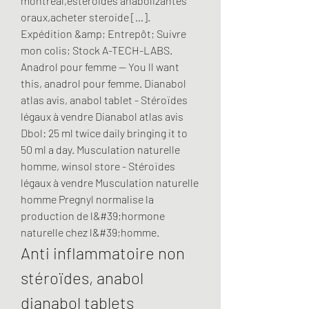
montreal,esteroides anabolizantes 
oraux,acheter steroide […]. 
Expédition &amp; Entrepôt; Suivre 
mon colis; Stock A-TECH-LABS. 
Anadrol pour femme — You ll want 
this, anadrol pour femme. Dianabol 
atlas avis, anabol tablet - Stéroïdes 
légaux à vendre Dianabol atlas avis 
Dbol: 25 ml twice daily bringing it to 
50 ml a day. Musculation naturelle 
homme, winsol store - Stéroïdes 
légaux à vendre Musculation naturelle 
homme Pregnyl normalise la 
production de l&#39;hormone 
naturelle chez l&#39;homme. 
Anti inflammatoire non 
stéroïdes, anabol 
dianabol tablets