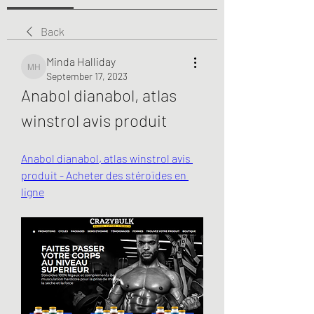
Back
Minda Halliday
Minda Halliday
September 17, 2023
Anabol dianabol, atlas 
winstrol avis produit
Anabol dianabol, atlas winstrol avis 
produit - Acheter des stéroïdes en 
ligne