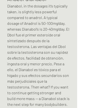
Dianabol, in the dosages it’s typically 
taken, is slightly less powerful 
compared to anadrol. A typical 
dosage of Anadrol is 50-100mg/day, 
whereas Dianabol’s is 20-40mg/day. El 
Dbol fue el primer esteroide oral 
sintetizado después de la 
testosterona. Las ventajas del Dbol 
sobre la testosterona son su rapidez 
de efectos, facilidad de obtención, 
ingesta oral y menor precio. Pese a 
ello, el Dianabol es tóxico para el 
hígado y sus efectos secundarios son 
más perjudiciales que la 
testosterona. Then what? If you want 
to continue getting stronger and 
build more mass — a Dianabol stack is 
the next step for many bodybuilders. 