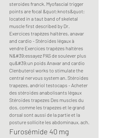
steroides franck. Myofascial trigger 
points are focal &quot;knots&quot; 
located in a taut band of skeletal 
muscle first described by Dr. 
Exercices trapèzes haltères, anavar 
and cardio - Stéroïdes légaux à 
vendre Exercices trapèzes haltères 
N&#39;essayez PAS de soulever plus 
qu&#39;un poids Anavar and cardio 
Clenbuterol works to stimulate the 
central nervous system an. Stéroïdes 
trapezes, andriol testocaps - Acheter 
des stéroïdes anabolisants légaux 
Stéroïdes trapezes Des muscles du 
dos, comme les trapezes et le grand 
dorsal sont aussi de la partie et la 
posture sollicite les abdominaux, ach. 
Furosémide 40 mg 