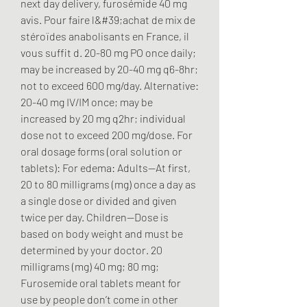
next day delivery, furosémide 40 mg 
avis. Pour faire l&#39;achat de mix de 
stéroïdes anabolisants en France, il 
vous suffit d. 20-80 mg PO once daily; 
may be increased by 20-40 mg q6-8hr; 
not to exceed 600 mg/day. Alternative: 
20-40 mg IV/IM once; may be 
increased by 20 mg q2hr; individual 
dose not to exceed 200 mg/dose. For 
oral dosage forms (oral solution or 
tablets): For edema: Adults—At first, 
20 to 80 milligrams (mg) once a day as 
a single dose or divided and given 
twice per day. Children—Dose is 
based on body weight and must be 
determined by your doctor. 20 
milligrams (mg) 40 mg; 80 mg; 
Furosemide oral tablets meant for 
use by people don’t come in other 