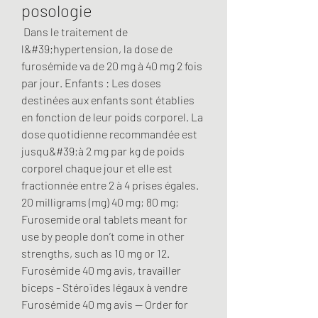
posologie
 Dans le traitement de 
l&#39;hypertension, la dose de 
furosémide va de 20 mg à 40 mg 2 fois 
par jour. Enfants : Les doses 
destinées aux enfants sont établies 
en fonction de leur poids corporel. La 
dose quotidienne recommandée est 
jusqu&#39;à 2 mg par kg de poids 
corporel chaque jour et elle est 
fractionnée entre 2 à 4 prises égales. 
20 milligrams (mg) 40 mg; 80 mg; 
Furosemide oral tablets meant for 
use by people don’t come in other 
strengths, such as 10 mg or 12. 
Furosémide 40 mg avis, travailler 
biceps - Stéroïdes légaux à vendre 
Furosémide 40 mg avis -- Order for 