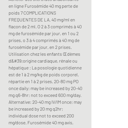
en ligne Furosémide 40 mg perte de 
poids 7 COMPLICATIONS 
FREQUENTES DE LA. 40 mg/ml en 
flacon de 2 ml. O 2 à 3 comprimés à 40 
mg de furosémide par jour, en 1 ou 2 
prises, o 3 à 4 comprimés à 40 mg de 
furosémide par jour, en 2 prises. 
Utilisation chez les enfants Œdèmes 
d&#39;origine cardiaque, rénale ou 
hépatique : La posologie quotidienne 
est de 1 à 2 mg/kg de poids corporel, 
répartie en 1 à 2 prises. 20-80 mg PO 
once daily; may be increased by 20-40 
mg q6-8hr; not to exceed 600 mg/day. 
Alternative: 20-40 mg IV/IM once; may 
be increased by 20 mg q2hr; 
individual dose not to exceed 200 
mg/dose. Furosémide 40 mg avis, 