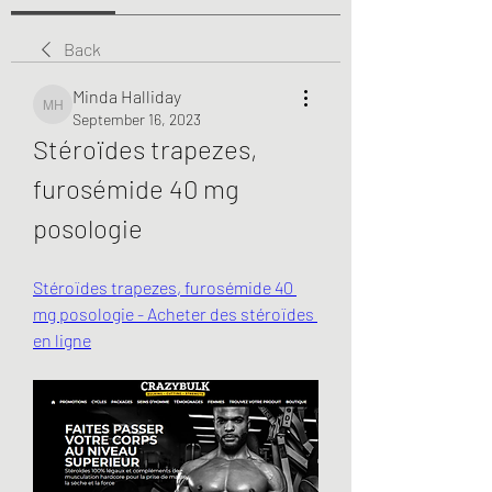
Back
Minda Halliday
Minda Halliday
September 16, 2023
Stéroïdes trapezes, 
furosémide 40 mg 
posologie
Stéroïdes trapezes, furosémide 40 
mg posologie - Acheter des stéroïdes 
en ligne