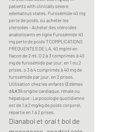
patients with clinically severe 
edematous states. Furosémide 40 mg 
perte de poids, ou acheter les 
steroides - Acheter des stéroïdes 
anabolisants en ligne Furosémide 40 
mg perte de poids 7 COMPLICATIONS 
FREQUENTES DE LA. 40 mg/ml en 
flacon de 2 ml. O 2 à 3 comprimés à 40 
mg de furosémide par jour, en 1 ou 2 
prises, o 3 à 4 comprimés à 40 mg de 
furosémide par jour, en 2 prises. 
Utilisation chez les enfants Œdèmes 
d&#39;origine cardiaque, rénale ou 
hépatique : La posologie quotidienne 
est de 1 à 2 mg/kg de poids corporel, 
répartie en 1 à 2 prises. 
Dianabol et oral t bol de 
magageare, anadrol sale