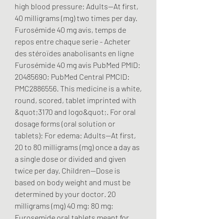
high blood pressure: Adults—At first, 
40 milligrams (mg) two times per day. 
Furosémide 40 mg avis, temps de 
repos entre chaque serie - Acheter 
des stéroïdes anabolisants en ligne 
Furosémide 40 mg avis PubMed PMID: 
20485690; PubMed Central PMCID: 
PMC2886556. This medicine is a white, 
round, scored, tablet imprinted with 
&quot;3170 and logo&quot;. For oral 
dosage forms (oral solution or 
tablets): For edema: Adults—At first, 
20 to 80 milligrams (mg) once a day as 
a single dose or divided and given 
twice per day. Children—Dose is 
based on body weight and must be 
determined by your doctor. 20 
milligrams (mg) 40 mg; 80 mg; 
Furosemide oral tablets meant for 