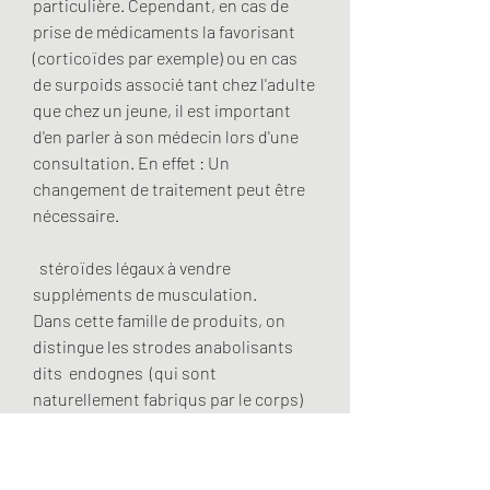
particulière. Cependant, en cas de 
prise de médicaments la favorisant 
(corticoïdes par exemple) ou en cas 
de surpoids associé tant chez l'adulte 
que chez un jeune, il est important 
d'en parler à son médecin lors d'une 
consultation. En effet : Un 
changement de traitement peut être 
nécessaire.
  stéroïdes légaux à vendre 
suppléments de musculation.
Dans cette famille de produits, on 
distingue les strodes anabolisants 
dits  endognes  (qui sont 
naturellement fabriqus par le corps) 
et les strodes anabolisants dits  
exognes  (ceux qu’on ne retrouve pas 
naturellement dans le corps), . Deux 