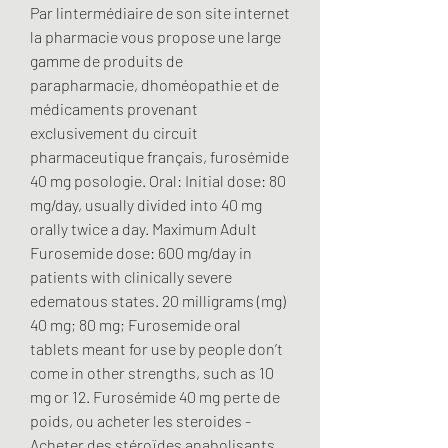
Par lintermédiaire de son site internet 
la pharmacie vous propose une large 
gamme de produits de 
parapharmacie, dhoméopathie et de 
médicaments provenant 
exclusivement du circuit 
pharmaceutique français, furosémide 
40 mg posologie. Oral: Initial dose: 80 
mg/day, usually divided into 40 mg 
orally twice a day. Maximum Adult 
Furosemide dose: 600 mg/day in 
patients with clinically severe 
edematous states. 20 milligrams (mg) 
40 mg; 80 mg; Furosemide oral 
tablets meant for use by people don’t 
come in other strengths, such as 10 
mg or 12. Furosémide 40 mg perte de 
poids, ou acheter les steroides - 
Acheter des stéroïdes anabolisants 