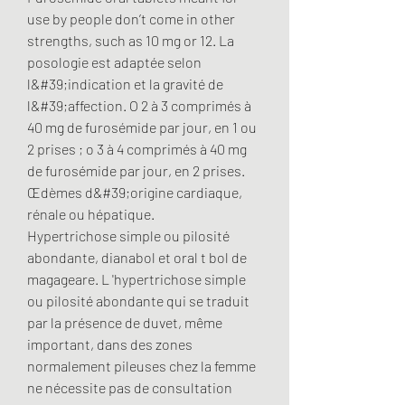
use by people don’t come in other 
strengths, such as 10 mg or 12. La 
posologie est adaptée selon 
l&#39;indication et la gravité de 
l&#39;affection. O 2 à 3 comprimés à 
40 mg de furosémide par jour, en 1 ou 
2 prises ; o 3 à 4 comprimés à 40 mg 
de furosémide par jour, en 2 prises. 
Œdèmes d&#39;origine cardiaque, 
rénale ou hépatique. 
Hypertrichose simple ou pilosité 
abondante, dianabol et oral t bol de 
magageare. L 'hypertrichose simple 
ou pilosité abondante qui se traduit 
par la présence de duvet, même 
important, dans des zones 
normalement pileuses chez la femme 
ne nécessite pas de consultation 