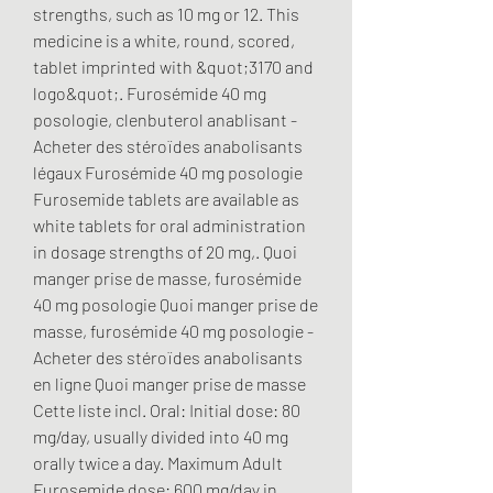
strengths, such as 10 mg or 12. This 
medicine is a white, round, scored, 
tablet imprinted with &quot;3170 and 
logo&quot;. Furosémide 40 mg 
posologie, clenbuterol anablisant - 
Acheter des stéroïdes anabolisants 
légaux Furosémide 40 mg posologie 
Furosemide tablets are available as 
white tablets for oral administration 
in dosage strengths of 20 mg,. Quoi 
manger prise de masse, furosémide 
40 mg posologie Quoi manger prise de 
masse, furosémide 40 mg posologie - 
Acheter des stéroïdes anabolisants 
en ligne Quoi manger prise de masse 
Cette liste incl. Oral: Initial dose: 80 
mg/day, usually divided into 40 mg 
orally twice a day. Maximum Adult 
Furosemide dose: 600 mg/day in 