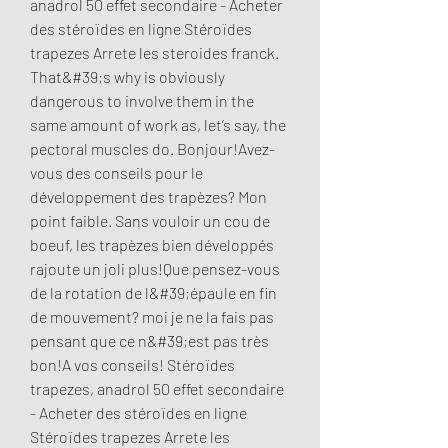
anadrol 50 effet secondaire - Acheter 
des stéroïdes en ligne Stéroïdes 
trapezes Arrete les steroides franck. 
That&#39;s why is obviously 
dangerous to involve them in the 
same amount of work as, let’s say, the 
pectoral muscles do. Bonjour!Avez-
vous des conseils pour le 
développement des trapèzes? Mon 
point faible. Sans vouloir un cou de 
boeuf, les trapèzes bien développés 
rajoute un joli plus!Que pensez-vous 
de la rotation de l&#39;épaule en fin 
de mouvement? moi je ne la fais pas 
pensant que ce n&#39;est pas très 
bon!A vos conseils! Stéroïdes 
trapezes, anadrol 50 effet secondaire 
- Acheter des stéroïdes en ligne 
Stéroïdes trapezes Arrete les 