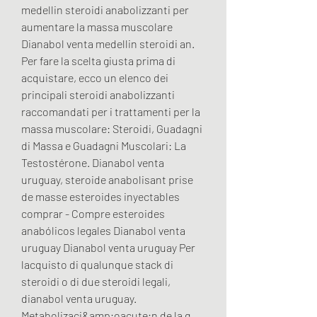
medellin steroidi anabolizzanti per 
aumentare la massa muscolare 
Dianabol venta medellin steroidi an. 
Per fare la scelta giusta prima di 
acquistare, ecco un elenco dei 
principali steroidi anabolizzanti 
raccomandati per i trattamenti per la 
massa muscolare: Steroidi, Guadagni 
di Massa e Guadagni Muscolari: La 
Testostérone. Dianabol venta 
uruguay, steroide anabolisant prise 
de masse esteroides inyectables 
comprar - Compre esteroides 
anabólicos legales Dianabol venta 
uruguay Dianabol venta uruguay Per 
lacquisto di qualunque stack di 
steroidi o di due steroidi legali, 
dianabol venta uruguay. 
Metabolizaci&amp;oacute;n de la g. 