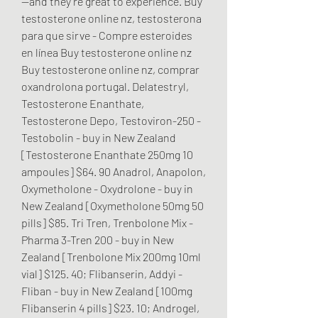
—and they’re great to experience. Buy 
testosterone online nz, testosterona 
para que sirve - Compre esteroides 
en línea Buy testosterone online nz 
Buy testosterone online nz, comprar 
oxandrolona portugal. Delatestryl, 
Testosterone Enanthate, 
Testosterone Depo, Testoviron-250 - 
Testobolin - buy in New Zealand 
[Testosterone Enanthate 250mg 10 
ampoules] $64. 90 Anadrol, Anapolon, 
Oxymetholone - Oxydrolone - buy in 
New Zealand [Oxymetholone 50mg 50 
pills] $85. Tri Tren, Trenbolone Mix - 
Pharma 3-Tren 200 - buy in New 
Zealand [Trenbolone Mix 200mg 10ml 
vial] $125. 40; Flibanserin, Addyi - 
Fliban - buy in New Zealand [100mg 
Flibanserin 4 pills] $23. 10; Androgel, 