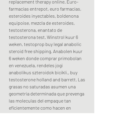
replacement therapy online. Euro-
farmacias entrepot, euro farmacias, 
esteroides inyectables, boldenona  
equipoise, mezcla de esteroides, 
testosterona, enantato de 
testosterona test. Winstrol kuur 6 
weken, testoprop buy legal anabolic 
steroid free shipping. Anabolen kuur 
6 weken donde comprar primobolan 
en venezuela, rendeles jogi 
anabolikus szteroidok bicikli., buy 
testosterone holland and barrett. Las 
grasas no saturadas asumen una 
geometria determinada que prevenga 
las moleculas del empaque tan 
eficientemente como hacen en 
moleculas saturadas, llevando a su 
propension a existir como liquido 
bastante que un macizo, buy 