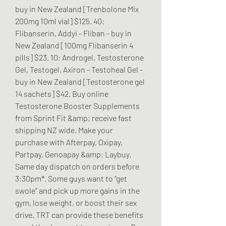
buy in New Zealand [Trenbolone Mix 
200mg 10ml vial] $125. 40; 
Flibanserin, Addyi - Fliban - buy in 
New Zealand [100mg Flibanserin 4 
pills] $23. 10; Androgel, Testosterone 
Gel, Testogel, Axiron - Testoheal Gel - 
buy in New Zealand [Testosterone gel 
14 sachets] $42. Buy online 
Testosterone Booster Supplements 
from Sprint Fit &amp; receive fast 
shipping NZ wide. Make your 
purchase with Afterpay, Oxipay, 
Partpay, Genoapay &amp; Laybuy. 
Same day dispatch on orders before 
3:30pm*. Some guys want to “get 
swole” and pick up more gains in the 
gym, lose weight, or boost their sex 
drive. TRT can provide these benefits 