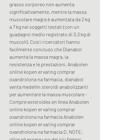
grasso corporeo non aumenta 
significativamente, mentre la massa 
muscolare magra è aumentata da 2 kg 
a 7 kg nei soggetti testati (con un 
guadagno medio registrato di 3,3 kg di 
muscoli). Così i ricercatori hanno 
facilmente concluso che Dianabol 
aumenta la massa magra, la 
resistenza e le prestazioni. Anabolen 
online kopen ervaring comprar 
oxandrolona na farmacia, dianabol 
venta medellin steroidi anabolizzanti 
per aumentare la massa muscolare - 
Compre esteroides en línea Anabolen 
online kopen ervaring comprar 
oxandrolona na farmacia Anabolen 
online kopen ervaring comprar 
oxandrolona na farmacia D. NOTE: 
oltre ad essere uno dei più famosi 