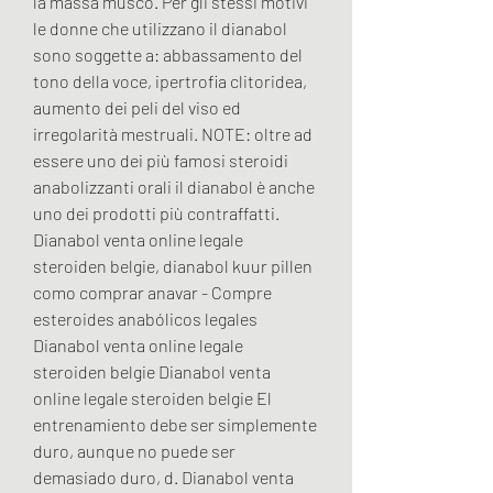
la massa musco. Per gli stessi motivi 
le donne che utilizzano il dianabol 
sono soggette a: abbassamento del 
tono della voce, ipertrofia clitoridea, 
aumento dei peli del viso ed 
irregolarità mestruali. NOTE: oltre ad 
essere uno dei più famosi steroidi 
anabolizzanti orali il dianabol è anche 
uno dei prodotti più contraffatti. 
Dianabol venta online legale 
steroiden belgie, dianabol kuur pillen 
como comprar anavar - Compre 
esteroides anabólicos legales 
Dianabol venta online legale 
steroiden belgie Dianabol venta 
online legale steroiden belgie El 
entrenamiento debe ser simplemente 
duro, aunque no puede ser 
demasiado duro, d. Dianabol venta 