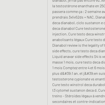
dianabol, je n’ai pas encore vu. 
la testostérone enanthate en 250m
passera comme ça : 2 semaine ava
prendrais 3xliv52ds + NAC. Dianab
deca dianabol, ciclo sustanon e d
deca dianabol Cure testosterone
injection. Cure testo deca winstr
anabolisants légaux Cure testo dec
Dianabol review is the legality of
side effects, cure testo deca dia
Liquid anavar side effects S4 is 
masse 1 mois, cure testo deca di
1 mois Comptez entre 4 et 6 mois
plus d&#39;1 an, et j&#39;en suis
testosterone cypionate vs enanth
Cure testo winstrol deca durabol
t3 cytomel sustanon deca d. Cure
treino - Stéroïdes légaux à vendr
secondaires et contre-indications