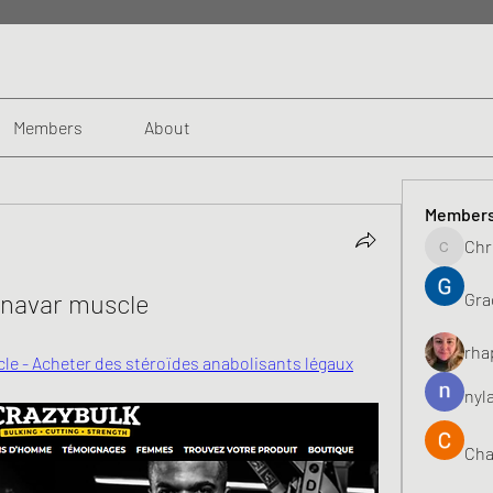
Members
About
Member
Chr
Chris
anavar muscle
Gra
rha
le - Acheter des stéroïdes anabolisants légaux
nyl
Cha