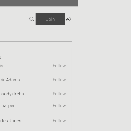
Join
s
is
Follow
cie Adams
Follow
psody.drehs
Follow
a harper
Follow
rles Jones
Follow