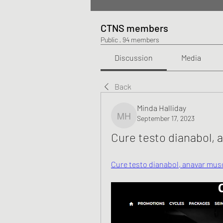
CTNS members
Public
·
94 members
Discussion
Media
Back
Minda Halliday
September 17, 2023
Minda Halliday
Cure testo dianabol, 
Cure testo dianabol, anavar musc