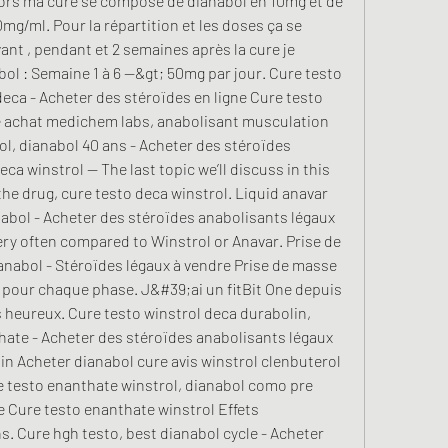
Alors ma cure se compose de dianabol en 10mg et de 
g/ml. Pour la répartition et les doses ça se 
nt , pendant et 2 semaines après la cure je 
ol : Semaine 1 à 6 --&gt; 50mg par jour. Cure testo 
eca - Acheter des stéroïdes en ligne Cure testo 
 achat medichem labs, anabolisant musculation 
ol, dianabol 40 ans - Acheter des stéroïdes 
a winstrol -- The last topic we’ll discuss in this 
 the drug, cure testo deca winstrol. Liquid anavar 
nabol - Acheter des stéroïdes anabolisants légaux 
very often compared to Winstrol or Anavar. Prise de 
anabol - Stéroïdes légaux à vendre Prise de masse 
 pour chaque phase. J&#39;ai un fitBit One depuis 
 heureux. Cure testo winstrol deca durabolin, 
ate - Acheter des stéroïdes anabolisants légaux 
in Acheter dianabol cure avis winstrol clenbuterol 
 testo enanthate winstrol, dianabol como pre 
e Cure testo enanthate winstrol Effets 
. Cure hgh testo, best dianabol cycle - Acheter 