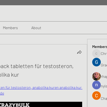
Members
About
Member
Chr
Chris
ack tabletten für testosteron, 
Gra
lika kur
rha
nyl
ten für testosteron, anabolika kuren anabolika kur 
ide
Cha