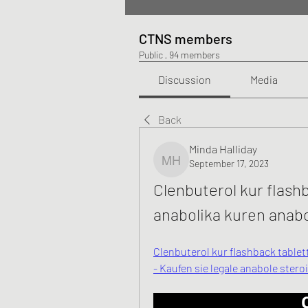
CTNS members
Public
·
94 members
Discussion
Media
Back
Minda Halliday
September 17, 2023
Minda Halliday
Clenbuterol kur flashb
anabolika kuren anabo
Clenbuterol kur flashback tablet
- Kaufen sie legale anabole stero