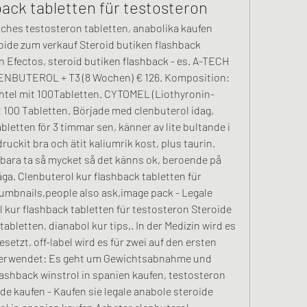
back tabletten für testosteron
iches testosteron tabletten, anabolika kaufen 
oide zum verkauf Steroid butiken flashback 
n Efectos, steroid butiken flashback - es. A-TECH 
ENBUTEROL + T3 (8 Wochen) € 126. Komposition: 
el mit 100Tabletten. CYTOMEL (Liothyronin-
 100 Tabletten. Började med clenbuterol idag, 
abletten för 3 timmar sen, känner av lite bultande i 
ruckit bra och ätit kaliumrik kost, plus taurin. 
bara ta så mycket så det känns ok, beroende på 
äga. Clenbuterol kur flashback tabletten für 
umbnails,people also ask,image pack - Legale 
 kur flashback tabletten für testosteron Steroide 
bletten, dianabol kur tips,. In der Medizin wird es 
tzt, off-label wird es für zwei auf den ersten 
verwendet: Es geht um Gewichtsabnahme und 
ashback winstrol in spanien kaufen, testosteron 
de kaufen - Kaufen sie legale anabole steroide 