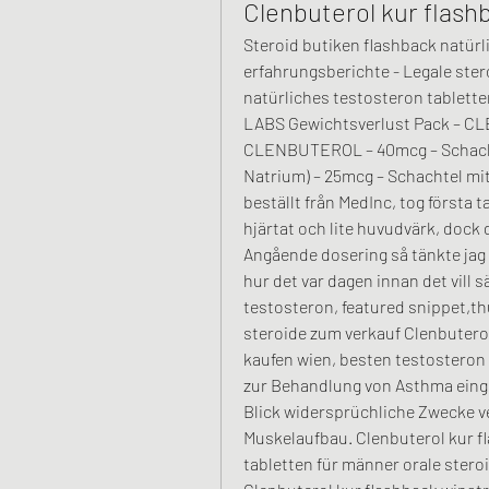
Clenbuterol kur flash
Steroid butiken flashback natürl
erfahrungsberichte - Legale ster
natürliches testosteron tablette
LABS Gewichtsverlust Pack – CL
CLENBUTEROL – 40mcg – Schacht
Natrium) – 25mcg – Schachtel mit
beställt från MedInc, tog första t
hjärtat och lite huvudvärk, dock d
Angående dosering så tänkte jag 
hur det var dagen innan det vill s
testosteron, featured snippet,th
steroide zum verkauf Clenbuterol
kaufen wien, besten testosteron ta
zur Behandlung von Asthma eingese
Blick widersprüchliche Zwecke 
Muskelaufbau. Clenbuterol kur fl
tabletten für männer orale steroi