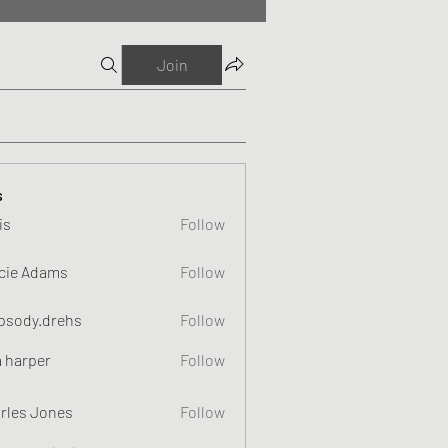
Join
s
is
Follow
cie Adams
Follow
psody.drehs
Follow
a harper
Follow
rles Jones
Follow