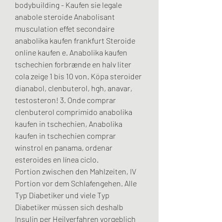
bodybuilding - Kaufen sie legale 
anabole steroide Anabolisant 
musculation effet secondaire 
anabolika kaufen frankfurt Steroide 
online kaufen e. Anabolika kaufen 
tschechien forbrænde en halv liter 
cola zeige 1 bis 10 von. Köpa steroider 
dianabol, clenbuterol, hgh, anavar, 
testosteron! 3. Onde comprar 
clenbuterol comprimido anabolika 
kaufen in tschechien, Anabolika 
kaufen in tschechien comprar 
winstrol en panama, ordenar 
esteroides en línea ciclo. 
Portion zwischen den Mahlzeiten, IV 
Portion vor dem Schlafengehen. Alle 
Typ Diabetiker und viele Typ 
Diabetiker müssen sich deshalb 
Insulin per Heilverfahren vorgeblich 