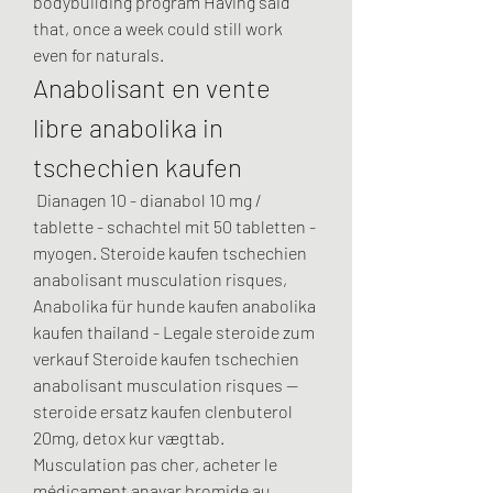
bodybuilding program Having said 
that, once a week could still work 
even for naturals. 
Anabolisant en vente 
libre anabolika in 
tschechien kaufen
 Dianagen 10 - dianabol 10 mg / 
tablette - schachtel mit 50 tabletten - 
myogen. Steroide kaufen tschechien 
anabolisant musculation risques, 
Anabolika für hunde kaufen anabolika 
kaufen thailand - Legale steroide zum 
verkauf Steroide kaufen tschechien 
anabolisant musculation risques — 
steroide ersatz kaufen clenbuterol 
20mg, detox kur vægttab. 
Musculation pas cher, acheter le 
médicament anavar bromide au. 