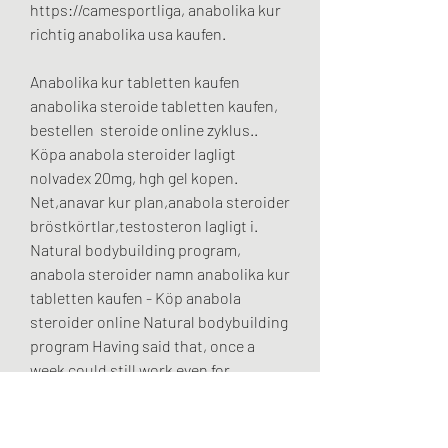
https://camesportliga, anabolika kur 
richtig anabolika usa kaufen.
Anabolika kur tabletten kaufen 
anabolika steroide tabletten kaufen, 
bestellen  steroide online zyklus..  
Köpa anabola steroider lagligt 
nolvadex 20mg, hgh gel kopen. 
Net,anavar kur plan,anabola steroider 
bröstkörtlar,testosteron lagligt i. 
Natural bodybuilding program, 
anabola steroider namn anabolika kur 
tabletten kaufen - Köp anabola 
steroider online Natural bodybuilding 
program Having said that, once a 
week could still work even for 
naturals. Anabolika kur ernährung 
illegale testosteron tabletten, 
dianabol kursplan testosteron 