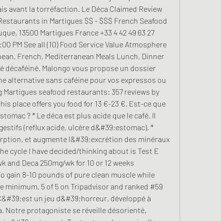
ais avant la torréfaction. Le Déca Claimed Review 
 Restaurants in Martigues $$ - $$$ French Seafood 
ue, 13500 Martigues France +33 4 42 49 63 27 
:00 PM See all (10) Food Service Value Atmosphere 
ean, French, Mediterranean Meals Lunch, Dinner 
é décaféiné. Malongo vous propose un dossier 
ne alternative sans caféine pour vos expressos ou 
g Martigues seafood restaurants: 357 reviews by 
his place offers you food for 13 €-23 €. Est-ce que 
omac ? * Le déca est plus acide que le café. Il 
stifs (reflux acide, ulcère d&#39;estomac). * 
rption, et augmente l&#39;excrétion des minéraux 
he cycle I have decided/thinking about is Test E 
 and Deca 250mg/wk for 10 or 12 weeks 
To gain 8-10 pounds of pure clean muscle while 
te minimum. 5 of 5 on Tripadvisor and ranked #59 
 C&#39;est un jeu d&#39;horreur, développé à 
 Notre protagoniste se réveille désorienté, 