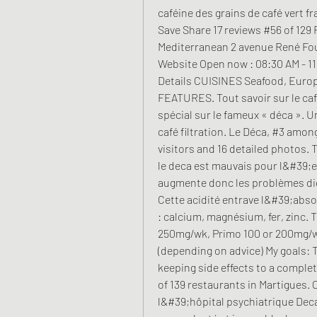
caféine des grains de café vert fr
Save Share 17 reviews #56 of 129
Mediterranean 2 avenue René Fouq
Website Open now : 08:30 AM - 11
Details CUISINES Seafood, Europ
FEATURES. Tout savoir sur le caf
spécial sur le fameux « déca ». U
café filtration. Le Déca, #3 amon
visitors and 16 detailed photos. T
le deca est mauvais pour l&#39;est
augmente donc les problèmes dige
Cette acidité entrave l&#39;abso
: calcium, magnésium, fer, zinc. T
250mg/wk, Primo 100 or 200mg/wk
(depending on advice) My goals: 
keeping side effects to a comple
of 139 restaurants in Martigues.
l&#39;hôpital psychiatrique Deca.