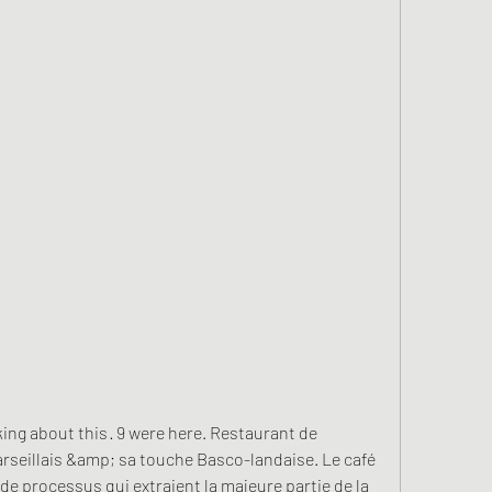
ing about this · 9 were here. Restaurant de 
arseillais &amp; sa touche Basco-landaise. Le café 
de processus qui extraient la majeure partie de la 