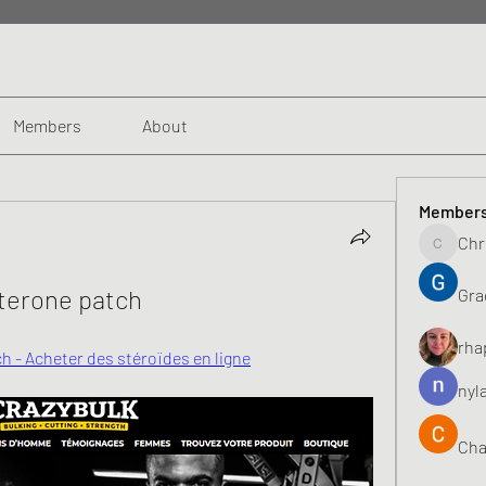
Members
About
Member
Chr
Chris
sterone patch
Gra
rha
h - Acheter des stéroïdes en ligne
nyl
Cha