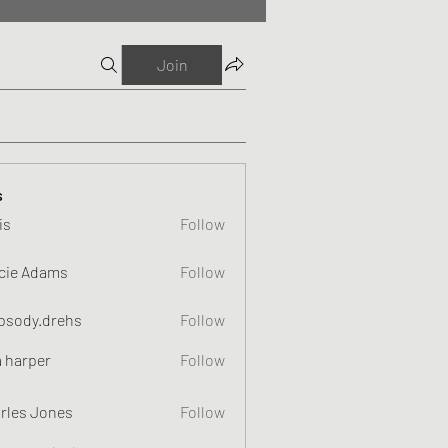
Join
s
is
Follow
cie Adams
Follow
psody.drehs
Follow
a harper
Follow
rles Jones
Follow