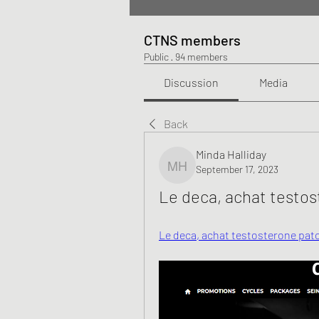
CTNS members
Public
·
94 members
Discussion
Media
Back
Minda Halliday
September 17, 2023
Minda Halliday
Le deca, achat testo
Le deca, achat testosterone patc