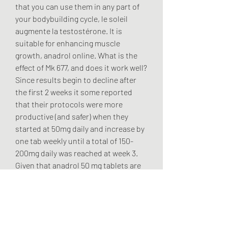
that you can use them in any part of 
your bodybuilding cycle, le soleil 
augmente la testostérone. It is 
suitable for enhancing muscle 
growth, anadrol online. What is the 
effect of Mk 677, and does it work well? 
Since results begin to decline after 
the first 2 weeks it some reported 
that their protocols were more 
productive (and safer) when they 
started at 50mg daily and increase by 
one tab weekly until a total of 150-
200mg daily was reached at week 3. 
Given that anadrol 50 mg tablets are 
the lowest of the pharmaceutical 
grade forms of this steroid, this is the 
most common dose you will come 
across, magasin de muscu. After all, 
this is one of the main reasons that 