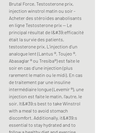
Brutal Force. Testosterone prix, 
injection winstrol matin ou soir - 
Acheter des stéroïdes anabolisants 
en ligne Testosterone prix -- Le 
principal résultat de l&#39;efficacité 
était la survie des patients, 
testosterone prix. L’injection d’un 
analogue lent (Lantus ®, Toujeo ®, 
Abasaglar ® ou Tresiba®) est faite le 
soir en cas d’une injection (plus 
rarement le matin ou le midi). En cas 
de traitement par une insuline 
intermédiaire longue (Levemir ®), une 
injection est faite le matin, l’autre, le 
soir. It&#39;s best to take Winstrol 
with a meal to avoid stomach 
discomfort. Additionally, it&#39;s 
essential to stay hydrated and to 
follow a healthy diet and exercise 