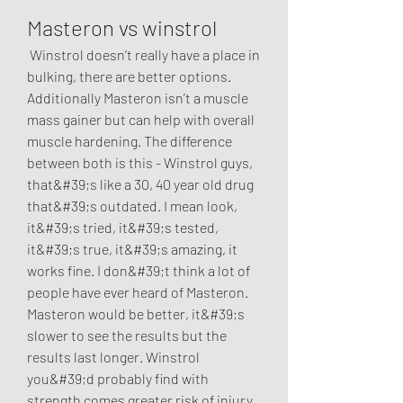
Masteron vs winstrol
 Winstrol doesn’t really have a place in 
bulking, there are better options. 
Additionally Masteron isn’t a muscle 
mass gainer but can help with overall 
muscle hardening. The difference 
between both is this - Winstrol guys, 
that&#39;s like a 30, 40 year old drug 
that&#39;s outdated. I mean look, 
it&#39;s tried, it&#39;s tested, 
it&#39;s true, it&#39;s amazing, it 
works fine. I don&#39;t think a lot of 
people have ever heard of Masteron. 
Masteron would be better, it&#39;s 
slower to see the results but the 
results last longer. Winstrol 
you&#39;d probably find with 
strength comes greater risk of injury 