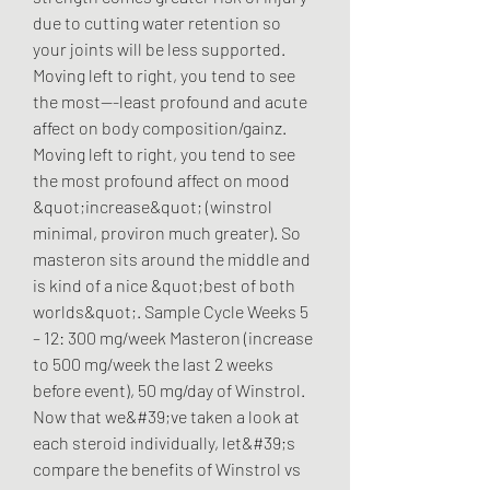
due to cutting water retention so 
your joints will be less supported. 
Moving left to right, you tend to see 
the most---least profound and acute 
affect on body composition/gainz. 
Moving left to right, you tend to see 
the most profound affect on mood 
&quot;increase&quot; (winstrol 
minimal, proviron much greater). So 
masteron sits around the middle and 
is kind of a nice &quot;best of both 
worlds&quot;. Sample Cycle Weeks 5 
– 12: 300 mg/week Masteron (increase 
to 500 mg/week the last 2 weeks 
before event), 50 mg/day of Winstrol. 
Now that we&#39;ve taken a look at 
each steroid individually, let&#39;s 
compare the benefits of Winstrol vs 