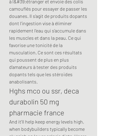
à l&#39;étranger et envoie des colis 
camouflés pour essayer de passer les 
douanes. Il s’agit de produits dopants 
dont l’ingestion vise à éliminer 
rapidement l’eau qui s’accumule dans 
les muscles et dans la peau. Ce qui 
favorise une tonicité de la 
musculation. Ce sont ces résultats 
qui poussent de plus en plus 
d’amateurs à tester des produits 
dopants tels que les stéroïdes 
anabolisants. 
Hghs mco ou ssr, deca 
durabolin 50 mg 
pharmacie france
And it’ll help keep energy levels high, 
when bodybuilders typically become 