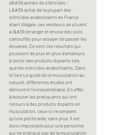
d&#39;achats de stéroïdes : 
L&#39;achat de la plupart des 
stéroïdes anabolisants en France 
étant illégale, ces vendeurs se situent 
à l&#39;étranger et envoie des colis 
camouflés pour essayer de passer les 
douanes. Ce sont ces résultats qui 
poussent de plus en plus d’amateurs 
à tester des produits dopants tels 
que les stéroïdes anabolisants. Dans 
le livre Le guide de la musculation au 
naturel, différentes études ont 
démontré l’invraisemblable. En effet, 
à écouter les pratiquants qui ont 
recours à des produits dopants en 
musculation, ceux-ci ne seraient 
qu’une petite aide, sans plus. Il est 
donc impossible pour une personne 
qui ne pratique pas de la musculation 