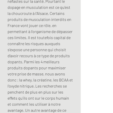
néfastes sur la santé. Pourtant le 
dopage en musculation est ce qu’est 
la choucroute à l’Alsace. Certains 
produits de musculation interdits en 
France vont jouer ce rôle, en 
permettant à l’organisme de dépasser 
ces limites. Il est toutefois capital de 
connaître les risques auxquels 
s’expose une personne qui choisit 
d’avoir recours à ce type de produits 
dopants. Parmi les 4 meilleurs 
produits dopants pour maximiser 
votre prise de masse, nous avons 
donc : la whey, la créatine, les BCAA et 
l’oxyde nitrique. Les recherches se 
penchent de plus en plus sur les 
effets qu’ils ont sur le corps humain 
et comment les utiliser à notre 
avantage. Un autre avantage de ce 