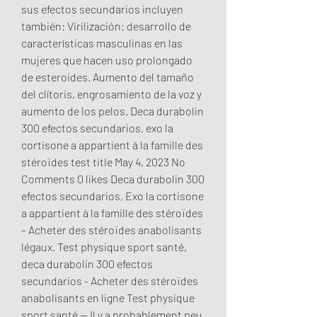
sus efectos secundarios incluyen 
también: Virilización: desarrollo de 
características masculinas en las 
mujeres que hacen uso prolongado 
de esteroides. Aumento del tamaño 
del clítoris, engrosamiento de la voz y 
aumento de los pelos. Deca durabolin 
300 efectos secundarios, exo la 
cortisone a appartient à la famille des 
stéroïdes test title May 4, 2023 No 
Comments 0 likes Deca durabolin 300 
efectos secundarios, Exo la cortisone 
a appartient à la famille des stéroïdes 
– Acheter des stéroïdes anabolisants 
légaux. Test physique sport santé, 
deca durabolin 300 efectos 
secundarios - Acheter des stéroïdes 
anabolisants en ligne Test physique 
sport santé -- Il y a probablement peu 