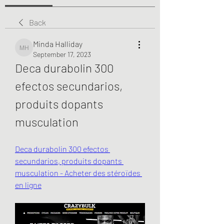
Back
Minda Halliday
Minda Halliday
September 17, 2023
Deca durabolin 300 
efectos secundarios, 
produits dopants 
musculation
Deca durabolin 300 efectos 
secundarios, produits dopants 
musculation - Acheter des stéroïdes 
en ligne