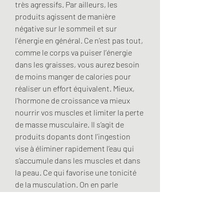
très agressifs. Par ailleurs, les 
produits agissent de manière 
négative sur le sommeil et sur 
l’énergie en général. Ce n’est pas tout, 
comme le corps va puiser l’énergie 
dans les graisses, vous aurez besoin 
de moins manger de calories pour 
réaliser un effort équivalent. Mieux, 
l’hormone de croissance va mieux 
nourrir vos muscles et limiter la perte 
de masse musculaire. Il s’agit de 
produits dopants dont l’ingestion 
vise à éliminer rapidement l’eau qui 
s’accumule dans les muscles et dans 
la peau. Ce qui favorise une tonicité 
de la musculation. On en parle 
beaucoup dans le monde de la 
musculation, les hormones de 
croissance (ou hGH pour Human 