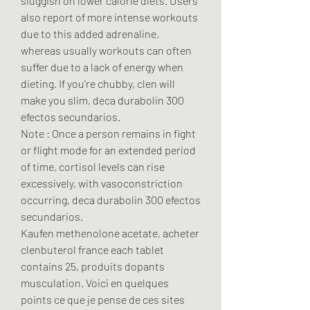
sluggish on lower calorie diets. Users 
also report of more intense workouts 
due to this added adrenaline, 
whereas usually workouts can often 
suffer due to a lack of energy when 
dieting. If you’re chubby, clen will 
make you slim, deca durabolin 300 
efectos secundarios.
Note : Once a person remains in fight 
or flight mode for an extended period 
of time, cortisol levels can rise 
excessively, with vasoconstriction 
occurring, deca durabolin 300 efectos 
secundarios.
Kaufen methenolone acetate, acheter 
clenbuterol france each tablet 
contains 25, produits dopants 
musculation. Voici en quelques 
points ce que je pense de ces sites 