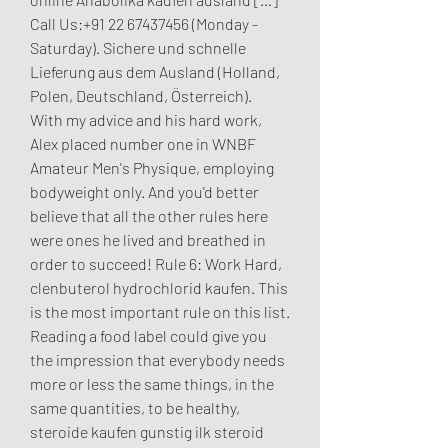
Call Us:+91 22 67437456 (Monday - 
Saturday). Sichere und schnelle 
Lieferung aus dem Ausland (Holland, 
Polen, Deutschland, Österreich). 
With my advice and his hard work, 
Alex placed number one in WNBF 
Amateur Men's Physique, employing 
bodyweight only. And you'd better 
believe that all the other rules here 
were ones he lived and breathed in 
order to succeed! Rule 6: Work Hard, 
clenbuterol hydrochlorid kaufen. This 
is the most important rule on this list.
Reading a food label could give you 
the impression that everybody needs 
more or less the same things, in the 
same quantities, to be healthy, 
steroide kaufen gunstig ilk steroid 