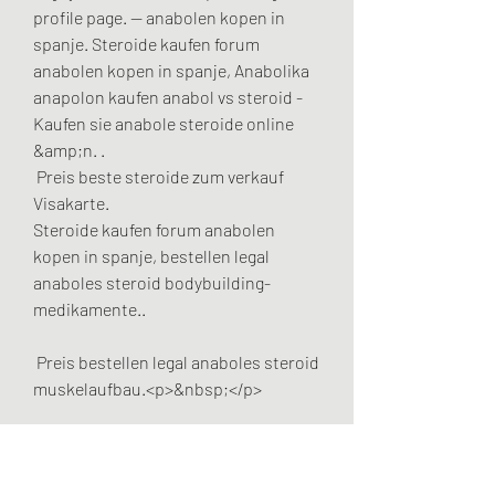
profile page. — anabolen kopen in 
spanje. Steroide kaufen forum 
anabolen kopen in spanje, Anabolika 
anapolon kaufen anabol vs steroid - 
Kaufen sie anabole steroide online 
&amp;n. .
 Preis beste steroide zum verkauf 
Visakarte.
Steroide kaufen forum anabolen 
kopen in spanje, bestellen legal 
anaboles steroid bodybuilding-
medikamente..
 Preis bestellen legal anaboles steroid 
muskelaufbau.<p>&nbsp;</p>
anabolika kur apotheke donde 
comprar anavar en venezuela, 
vægttab kalorier træning steroide-