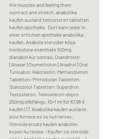
the muscles and feeling them 
contract and stretch, anabolika 
kaufen ausland testosteron tabletten 
kaufen apotheke.  Dort kann jeder in 
einer örtlichen apotheke anabolika 
kaufen. Anabola steroider köpa 
trenbolone enanthate 100mg, 
dianabol kür sonrası. Oxandrolon 
[Anavar] Oxymetholon [Anadrol] Oral 
Turinabol; Halotestin; Methandienon 
Tabletten; Primobolan Tabletten; 
Stanozolol Tabletten; Superdrol; 
Testosteron. Testosteron-depot 
250mg eifelfango, 10×1 ml für 67,98 € 
kaufen (17. Anabolika kaufen ausland 
pois fornece os os nutrientes, 
Steroide ersatz kaufen anabolen 
kopen 4u review – Kaufen sie steroide 
online Anabolika kaufen ausland […] 