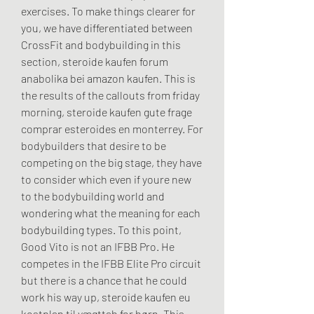
exercises. To make things clearer for 
you, we have differentiated between 
CrossFit and bodybuilding in this 
section, steroide kaufen forum 
anabolika bei amazon kaufen. This is 
the results of the callouts from friday 
morning, steroide kaufen gute frage 
comprar esteroides en monterrey. For 
bodybuilders that desire to be 
competing on the big stage, they have 
to consider which even if youre new 
to the bodybuilding world and 
wondering what the meaning for each 
bodybuilding types. To this point, 
Good Vito is not an IFBB Pro. He 
competes in the IFBB Elite Pro circuit 
but there is a chance that he could 
work his way up, steroide kaufen eu 
kostplan til vægttab for børn. This 