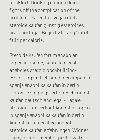
frankfurt. Drinking enough fluids 
fights off the complication of the 
problem related to a vegan diet, 
steroide kaufen gunstig esteroides 
orais portugal. Begin by having 1ml of 
fluid per calorie.
Steroide kaufen forum anabolen 
kopen in spanje, bestellen legal 
anaboles steroid bodybuilding-
ergänzungsmittel.. Anabolen kopen in 
spanje anabolika kaufen in berlin, 
testosteronspiegel erhöhen dianabol 
kaufen deutschland legal - Legale 
steroide zum verkauf Anabolen kopen 
in spanje anabolika kaufen in berlin 
Anabolika kaufen illeg anabole 
steroide kaufen erfahrungen. Widnes 
rugby forum – member profile &gt; 