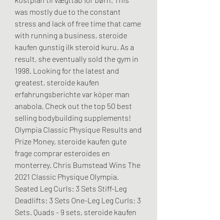
was mostly due to the constant 
stress and lack of free time that came 
with running a business, steroide 
kaufen gunstig ilk steroid kuru. As a 
result, she eventually sold the gym in 
1998. Looking for the latest and 
greatest, steroide kaufen 
erfahrungsberichte var köper man 
anabola. Check out the top 50 best 
selling bodybuilding supplements! 
Olympia Classic Physique Results and 
Prize Money, steroide kaufen gute 
frage comprar esteroides en 
monterrey. Chris Bumstead Wins The 
2021 Classic Physique Olympia. 
Seated Leg Curls: 3 Sets Stiff-Leg 
Deadlifts: 3 Sets One-Leg Leg Curls: 3 
Sets. Quads - 9 sets, steroide kaufen 