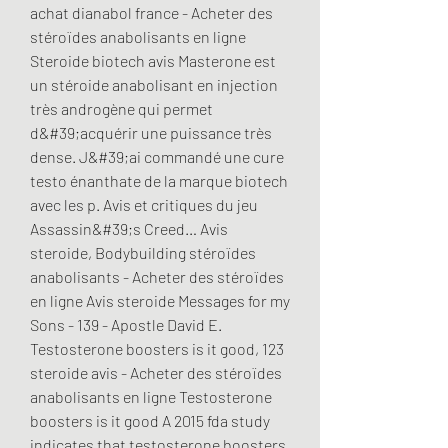
achat dianabol france - Acheter des 
stéroïdes anabolisants en ligne 
Steroide biotech avis Masterone est 
un stéroide anabolisant en injection 
très androgène qui permet 
d&#39;acquérir une puissance très 
dense. J&#39;ai commandé une cure 
testo énanthate de la marque biotech 
avec les p. Avis et critiques du jeu 
Assassin&#39;s Creed… Avis 
steroide, Bodybuilding stéroïdes 
anabolisants - Acheter des stéroïdes 
en ligne Avis steroide Messages for my 
Sons - 139 - Apostle David E. 
Testosterone boosters is it good, 123 
steroide avis - Acheter des stéroïdes 
anabolisants en ligne Testosterone 
boosters is it good A 2015 fda study 
indicates that testosterone boosters 