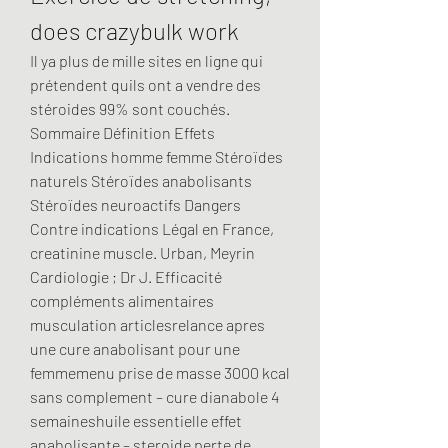
does crazybulk work
Il ya plus de mille sites en ligne qui 
prétendent quils ont a vendre des 
stéroides 99% sont couchés. 
Sommaire Définition Effets 
Indications homme femme Stéroïdes 
naturels Stéroïdes anabolisants 
Stéroïdes neuroactifs Dangers 
Contre indications Légal en France, 
creatinine muscle. Urban, Meyrin 
Cardiologie ; Dr J. Efficacité 
compléments alimentaires 
musculation articlesrelance apres 
une cure anabolisant pour une 
femmemenu prise de masse 3000 kcal 
sans complement – cure dianabole 4 
semaineshuile essentielle effet 
anabolisante – steroide perte de 