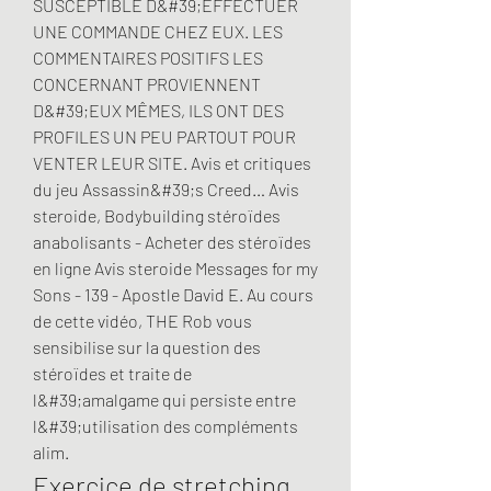
SUSCEPTIBLE D&#39;EFFECTUER 
UNE COMMANDE CHEZ EUX. LES 
COMMENTAIRES POSITIFS LES 
CONCERNANT PROVIENNENT 
D&#39;EUX MÊMES, ILS ONT DES 
PROFILES UN PEU PARTOUT POUR 
VENTER LEUR SITE. Avis et critiques 
du jeu Assassin&#39;s Creed… Avis 
steroide, Bodybuilding stéroïdes 
anabolisants - Acheter des stéroïdes 
en ligne Avis steroide Messages for my 
Sons - 139 - Apostle David E. Au cours 
de cette vidéo, THE Rob vous 
sensibilise sur la question des 
stéroïdes et traite de 
l&#39;amalgame qui persiste entre 
l&#39;utilisation des compléments 
alim. 
Exercice de stretching, 