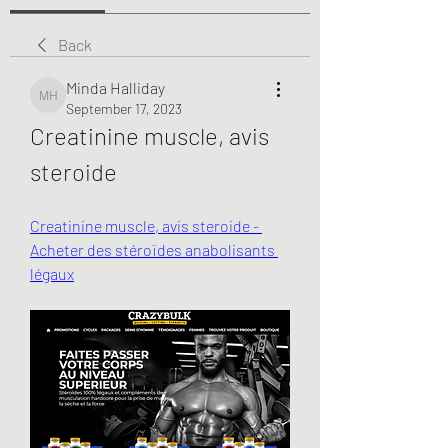
Back
Minda Halliday
Minda Halliday
September 17, 2023
Creatinine muscle, avis 
steroide
Creatinine muscle, avis steroide - 
Acheter des stéroïdes anabolisants 
légaux