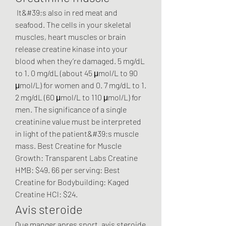
 It&#39;s also in red meat and 
seafood. The cells in your skeletal 
muscles, heart muscles or brain 
release creatine kinase into your 
blood when they’re damaged. 5 mg/dL 
to 1. 0 mg/dL (about 45 μmol/L to 90 
μmol/L) for women and 0. 7 mg/dL to 1. 
2 mg/dL (60 μmol/L to 110 μmol/L) for 
men. The significance of a single 
creatinine value must be interpreted 
in light of the patient&#39;s muscle 
mass. Best Creatine for Muscle 
Growth: Transparent Labs Creatine 
HMB: $49. 66 per serving: Best 
Creatine for Bodybuilding: Kaged 
Creatine HCl: $24. 
Avis steroide
Que manger apres sport, avis steroide 