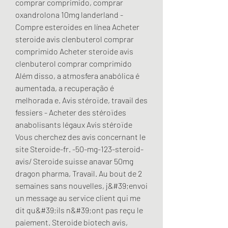
comprar comprimido, comprar 
oxandrolona 10mg landerland - 
Compre esteroides en línea Acheter 
steroide avis clenbuterol comprar 
comprimido Acheter steroide avis 
clenbuterol comprar comprimido 
Além disso, a atmosfera anabólica é 
aumentada, a recuperação é 
melhorada e. Avis stéroïde, travail des 
fessiers - Acheter des stéroïdes 
anabolisants légaux Avis stéroïde 
Vous cherchez des avis concernant le 
site Steroide-fr. -50-mg-123-steroid-
avis/ Steroide suisse anavar 50mg 
dragon pharma, Travail. Au bout de 2 
semaines sans nouvelles, j&#39;envoi 
un message au service client qui me 
dit qu&#39;ils n&#39;ont pas reçu le 
paiement. Steroide biotech avis, 