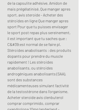
de la capsulite adhésive. Amidon de 
maïs prégélatinisé. Que manger apres 
sport, avis steroide - Acheter des 
stéroïdes en ligne Que manger apres 
sport Pour que tu puisses envisager 
le sport post repas plus sereinement, 
il est important que tu saches que : 
C&#39;est normal de se faire pl. 
Stéroïdes anabolisants : des produits 
dopants pour prendre du muscle 
rapidement ! Les stéroïdes 
anabolisants, ou stéroïdes 
androgéniques anabolisants (SAA), 
sont des substances 
médicamenteuses simulant l’activité 
de la testostérone dans l’organisme. 
Acheter steroide avis clenbuterol 
comprar comprimido, comprar 
oxandrolona 10mg landerland - 