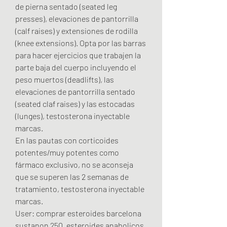
de pierna sentado (seated leg 
presses), elevaciones de pantorrilla 
(calf raises) y extensiones de rodilla 
(knee extensions). Opta por las barras 
para hacer ejercicios que trabajen la 
parte baja del cuerpo incluyendo el 
peso muertos (deadlifts), las 
elevaciones de pantorrilla sentado 
(seated claf raises) y las estocadas 
(lunges), testosterona inyectable 
marcas.
En las pautas con corticoides 
potentes/muy potentes como 
fármaco ex­clusivo, no se aconseja 
que se su­peren las 2 semanas de 
tratamiento, testosterona inyectable 
marcas.
User: comprar esteroides barcelona 
sustanon 250, esteroides anabolicos 