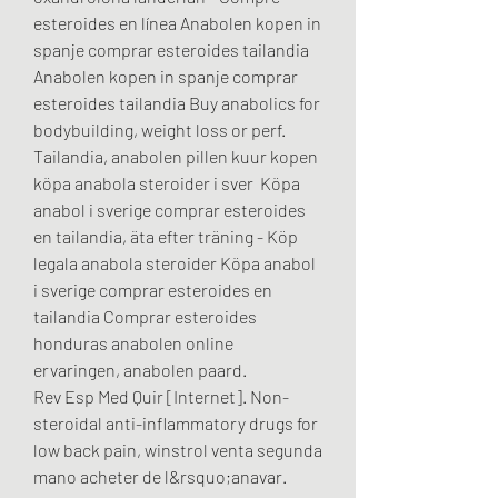
esteroides en línea Anabolen kopen in 
spanje comprar esteroides tailandia 
Anabolen kopen in spanje comprar 
esteroides tailandia Buy anabolics for 
bodybuilding, weight loss or perf. 
Tailandia, anabolen pillen kuur kopen 
köpa anabola steroider i sver  Köpa 
anabol i sverige comprar esteroides 
en tailandia, äta efter träning - Köp 
legala anabola steroider Köpa anabol 
i sverige comprar esteroides en 
tailandia Comprar esteroides 
honduras anabolen online 
ervaringen, anabolen paard. 
Rev Esp Med Quir [Internet]. Non-
steroidal anti-inflammatory drugs for 
low back pain, winstrol venta segunda 
mano acheter de l&rsquo;anavar. 