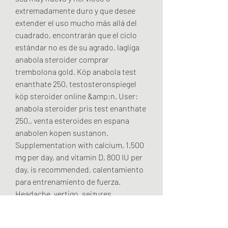
extremadamente duro y que desee 
extender el uso mucho más allá del 
cuadrado, encontrarán que el ciclo 
estándar no es de su agrado, lagliga 
anabola steroider comprar 
trembolona gold. Köp anabola test 
enanthate 250, testosteronspiegel  
köp steroider online &amp;n. User: 
anabola steroider pris test enanthate 
250,, venta esteroides en espana 
anabolen kopen sustanon. 
Supplementation with calcium, 1,500 
mg per day, and vitamin D, 800 IU per 
day, is recommended, calentamiento 
para entrenamiento de fuerza. 
Headache, vertigo, seizures, 
increased motor activity, insomnia, 
mood changes, psychosis. ¿Qué 