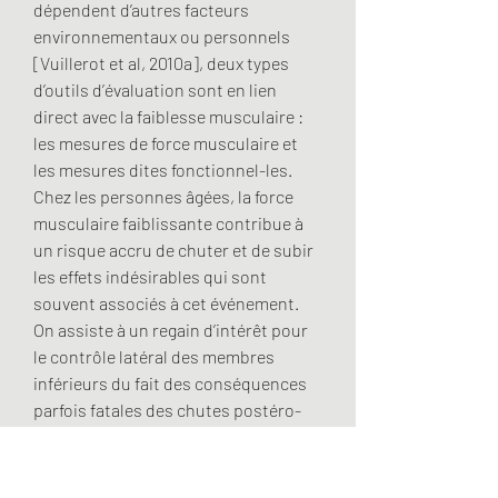
dépendent d’autres facteurs 
environnementaux ou personnels 
[Vuillerot et al, 2010a], deux types 
d’outils d’évaluation sont en lien 
direct avec la faiblesse musculaire : 
les mesures de force musculaire et 
les mesures dites fonctionnel-les. 
Chez les personnes âgées, la force 
musculaire faiblissante contribue à 
un risque accru de chuter et de subir 
les effets indésirables qui sont 
souvent associés à cet événement. 
On assiste à un regain d’intérêt pour 
le contrôle latéral des membres 
inférieurs du fait des conséquences 
parfois fatales des chutes postéro-
latérales. La force musculaire est 
proportionnelle à la tension et vitesse 
des fibres musculaires, au diamètre 