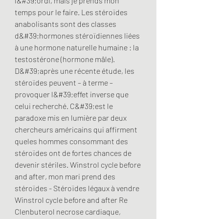
l&#39;ordi, mais je prends mon 
temps pour le faire. Les stéroïdes 
anabolisants sont des classes 
d&#39;hormones stéroïdiennes liées 
à une hormone naturelle humaine : la 
testostérone (hormone mâle). 
D&#39;après une récente étude, les 
stéroïdes peuvent – à terme – 
provoquer l&#39;effet inverse que 
celui recherché. C&#39;est le 
paradoxe mis en lumière par deux 
chercheurs américains qui affirment 
queles hommes consommant des 
stéroïdes ont de fortes chances de 
devenir stériles. Winstrol cycle before 
and after, mon mari prend des 
stéroïdes - Stéroïdes légaux à vendre 
Winstrol cycle before and after Re 
Clenbuterol necrose cardiaque, 