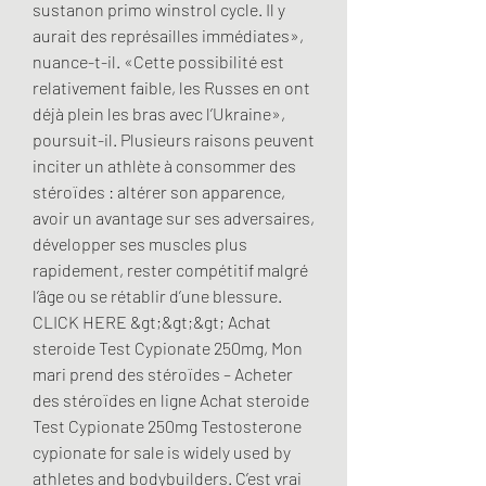
sustanon primo winstrol cycle. Il y 
aurait des représailles immédiates», 
nuance-t-il. «Cette possibilité est 
relativement faible, les Russes en ont 
déjà plein les bras avec l’Ukraine», 
poursuit-il. Plusieurs raisons peuvent 
inciter un athlète à consommer des 
stéroïdes : altérer son apparence, 
avoir un avantage sur ses adversaires, 
développer ses muscles plus 
rapidement, rester compétitif malgré 
l’âge ou se rétablir d’une blessure. 
CLICK HERE &gt;&gt;&gt; Achat 
steroide Test Cypionate 250mg, Mon 
mari prend des stéroïdes – Acheter 
des stéroïdes en ligne Achat steroide 
Test Cypionate 250mg Testosterone 
cypionate for sale is widely used by 
athletes and bodybuilders. C’est vrai 