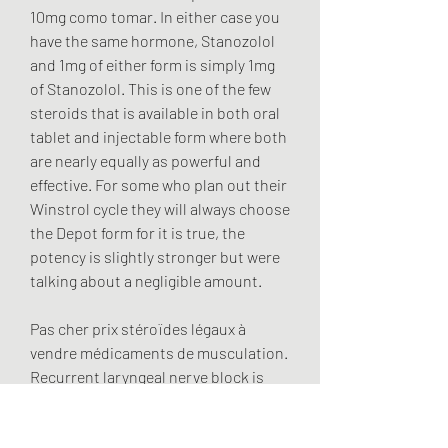
10mg como tomar. In either case you 
have the same hormone, Stanozolol 
and 1mg of either form is simply 1mg 
of Stanozolol. This is one of the few 
steroids that is available in both oral 
tablet and injectable form where both 
are nearly equally as powerful and 
effective. For some who plan out their 
Winstrol cycle they will always choose 
the Depot form for it is true, the 
potency is slightly stronger but were 
talking about a negligible amount.
Pas cher prix stéroïdes légaux à 
vendre médicaments de musculation.
Recurrent laryngeal nerve block is 
rare, but it is a possible complication 
of continuous ISB for shoulder 