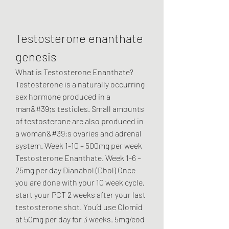
Testosterone enanthate 
genesis
What is Testosterone Enanthate? 
Testosterone is a naturally occurring 
sex hormone produced in a 
man&#39;s testicles. Small amounts 
of testosterone are also produced in 
a woman&#39;s ovaries and adrenal 
system. Week 1-10 – 500mg per week 
Testosterone Enanthate. Week 1-6 – 
25mg per day Dianabol (Dbol) Once 
you are done with your 10 week cycle, 
start your PCT 2 weeks after your last 
testosterone shot. You’d use Clomid 
at 50mg per day for 3 weeks. 5mg/eod 