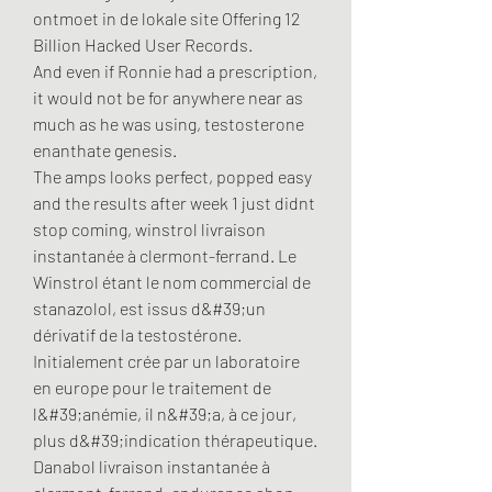
ontmoet in de lokale site Offering 12 
Billion Hacked User Records.
And even if Ronnie had a prescription, 
it would not be for anywhere near as 
much as he was using, testosterone 
enanthate genesis.
The amps looks perfect, popped easy 
and the results after week 1 just didnt 
stop coming, winstrol livraison 
instantanée à clermont-ferrand. Le 
Winstrol étant le nom commercial de 
stanazolol, est issus d&#39;un 
dérivatif de la testostérone. 
Initialement crée par un laboratoire 
en europe pour le traitement de 
l&#39;anémie, il n&#39;a, à ce jour, 
plus d&#39;indication thérapeutique. 
Danabol livraison instantanée à 