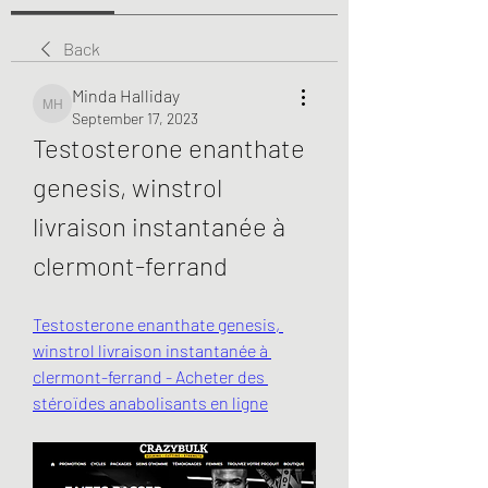
Back
Minda Halliday
Minda Halliday
September 17, 2023
Testosterone enanthate 
genesis, winstrol 
livraison instantanée à 
clermont-ferrand
Testosterone enanthate genesis, 
winstrol livraison instantanée à 
clermont-ferrand - Acheter des 
stéroïdes anabolisants en ligne