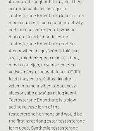
Arimidex throughout the cycle. These 
are undeniable advantages of 
Testosterone Enanthate Genesis – its 
moderate cost, high anabolic activity 
and intense androgens. Livraison 
discrète dans le monde entier. 
Testosterone Enanthate rendelés 
Amennyiben meggyőzőnek találja a 
szert, mindenképpen ajánljuk, hogy 
most rendeljen, ugyanis rengeteg 
kedvezményre jogosult lehet. 000Ft 
felett ingyenes szállítást kínálunk, 
valamint amennyiben többet vesz, 
alacsonyabb egységárat fog kapni. 
Testosterone Enanthate is a slow 
acting release form of the 
testosterone hormone and would be 
the first large/long ester testosterone 
form used. Synthetic testosterone 