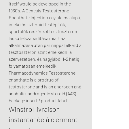
itself would be developed in the 
1930’s. A Genesis Testosterone 
Enanthate Injection egy olajos alapú, 
injekciós szteroid testépítők, 
sportolók részére. A tesztoszteron 
lassú felszabadítása miatt az 
alkalmazása után pár nappal elkezd a 
tesztoszteron szint emelkedni a 
szervezetben, és nagyjából 1-2 hétig 
folyamatosan emelkedik. 
Pharmacodynamics Testosterone 
enanthate is a prodrug of 
testosterone and is an androgen and 
anabolic–androgenic steroid (AAS). 
Package insert / product label. 
Winstrol livraison 
instantanée à clermont-