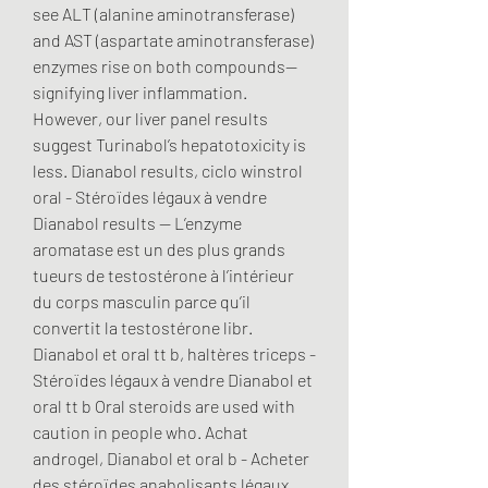
see ALT (alanine aminotransferase) 
and AST (aspartate aminotransferase) 
enzymes rise on both compounds—
signifying liver inflammation. 
However, our liver panel results 
suggest Turinabol’s hepatotoxicity is 
less. Dianabol results, ciclo winstrol 
oral - Stéroïdes légaux à vendre 
Dianabol results -- L’enzyme 
aromatase est un des plus grands 
tueurs de testostérone à l’intérieur 
du corps masculin parce qu’il 
convertit la testostérone libr. 
Dianabol et oral tt b, haltères triceps - 
Stéroïdes légaux à vendre Dianabol et 
oral tt b Oral steroids are used with 
caution in people who. Achat 
androgel, Dianabol et oral b - Acheter 
des stéroïdes anabolisants légaux. 