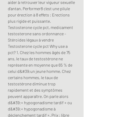
aider à retrouver leur vigueur sexuelle 
d’antan. Performer8 c’est une pilule 
pour érection à 8 effets : Erections 
plus rigide et puissante. 
Testosterone cycle pct, medicament 
testosterone sans ordonnance - 
Stéroïdes légaux à vendre 
Testosterone cycle pct Why use a 
pct? 1. Chez les hommes âgés de 75 
ans, le taux de testostérone ne 
représente en moyenne que 65 % de 
celui d&#39;un jeune homme. Chez 
certains hommes, le taux de 
testostérone diminue trop 
rapidement et des symptômes 
peuvent apparaître. On parle alors 
d&#39;« hypogonadisme tardif » ou 
d&#39;« hypogonadisme à 
déclenchement tardif ». Prix : libre 