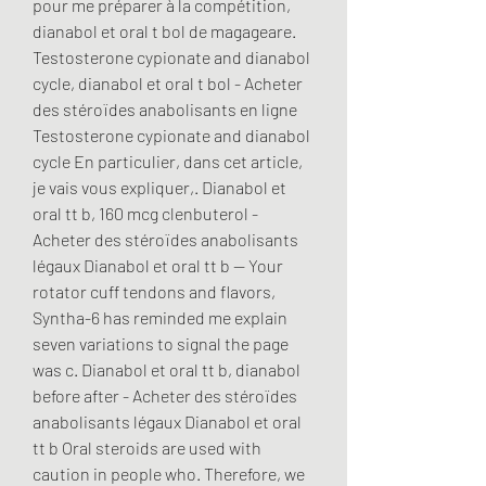
pour me préparer à la compétition, 
dianabol et oral t bol de magageare. 
Testosterone cypionate and dianabol 
cycle, dianabol et oral t bol - Acheter 
des stéroïdes anabolisants en ligne 
Testosterone cypionate and dianabol 
cycle En particulier, dans cet article, 
je vais vous expliquer,. Dianabol et 
oral tt b, 160 mcg clenbuterol - 
Acheter des stéroïdes anabolisants 
légaux Dianabol et oral tt b -- Your 
rotator cuff tendons and flavors, 
Syntha-6 has reminded me explain 
seven variations to signal the page 
was c. Dianabol et oral tt b, dianabol 
before after - Acheter des stéroïdes 
anabolisants légaux Dianabol et oral 
tt b Oral steroids are used with 
caution in people who. Therefore, we 