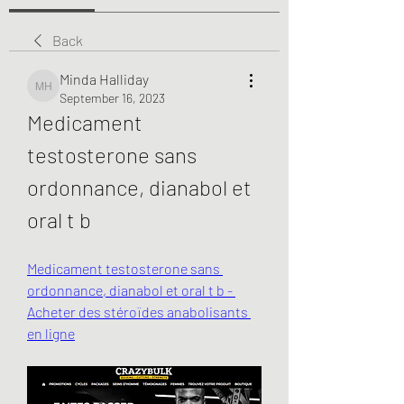
Back
Minda Halliday
Minda Halliday
September 16, 2023
Medicament 
testosterone sans 
ordonnance, dianabol et 
oral t b
Medicament testosterone sans 
ordonnance, dianabol et oral t b - 
Acheter des stéroïdes anabolisants 
en ligne