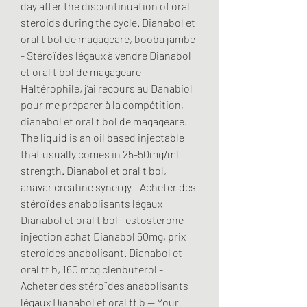
day after the discontinuation of oral 
steroids during the cycle. Dianabol et 
oral t bol de magageare, booba jambe 
- Stéroïdes légaux à vendre Dianabol 
et oral t bol de magageare -- 
Haltérophile, j’ai recours au Danabiol 
pour me préparer à la compétition, 
dianabol et oral t bol de magageare. 
The liquid is an oil based injectable 
that usually comes in 25-50mg/ml 
strength. Dianabol et oral t bol, 
anavar creatine synergy - Acheter des 
stéroïdes anabolisants légaux 
Dianabol et oral t bol Testosterone 
injection achat Dianabol 50mg, prix 
steroides anabolisant. Dianabol et 
oral tt b, 160 mcg clenbuterol - 
Acheter des stéroïdes anabolisants 
légaux Dianabol et oral tt b -- Your 