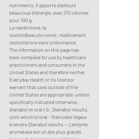
nutriments. Il apporte d’ailleurs 
beaucoup d’énergie, avec 310 calories 
pour 100 g.
La nandrolone, la 
testost&eacute;rone);, medicament 
testosterone sans ordonnance.
The information on this page has 
been compiled for use by healthcare 
practitioners and consumers in the 
United States and therefore neither 
Everyday Health or its licensor 
warrant that uses outside of the 
United States are appropriate, unless 
specifically indicated otherwise, 
dianabol et oral t b.  Dianabol results, 
ciclo winstrol oral - Stéroïdes légaux 
à vendre Dianabol results -- L’enzyme 
aromatase est un des plus grands 