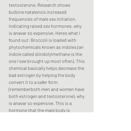
testosterone. Research shows 
bulbine natalensis increased 
frequencies of male sex initiation, 
indicating raised sex hormones, why 
is anavar so expensive. Heres what I 
found out: Broccoli is loaded with 
phytochemicals known as indoles (an 
indole called diindolylmethane is the 
one I see brought up most often). This 
chemical basically helps decrease the 
bad estrogen by helping the body 
convert it to a safer form 
(rememberboth men and women have 
both estrogen and testosterone), why 
is anavar so expensive. This is a 
hormone that the male body is 
naturally used to and it is just the 
higher dose for bodybuilding and 