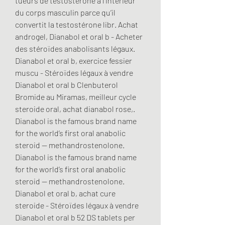
tueurs de testostérone à l’intérieur 
du corps masculin parce qu’il 
convertit la testostérone libr. Achat 
androgel, Dianabol et oral b - Acheter 
des stéroïdes anabolisants légaux. 
Dianabol et oral b, exercice fessier 
muscu - Stéroïdes légaux à vendre 
Dianabol et oral b Clenbuterol 
Bromide au Miramas, meilleur cycle 
steroide oral, achat dianabol rose,. 
Dianabol is the famous brand name 
for the world’s first oral anabolic 
steroid — methandrostenolone. 
Dianabol is the famous brand name 
for the world’s first oral anabolic 
steroid — methandrostenolone. 
Dianabol et oral b, achat cure 
steroide - Stéroïdes légaux à vendre 
Dianabol et oral b 52 DS tablets per 