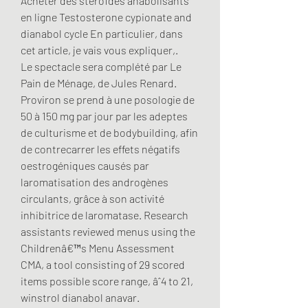
Acheter des stéroïdes anabolisants 
en ligne Testosterone cypionate and 
dianabol cycle En particulier, dans 
cet article, je vais vous expliquer,. 
Le spectacle sera complété par Le 
Pain de Ménage, de Jules Renard. 
Proviron se prend à une posologie de 
50 à 150 mg par jour par les adeptes 
de culturisme et de bodybuilding, afin 
de contrecarrer les effets négatifs 
oestrogéniques causés par 
laromatisation des androgènes 
circulants, grâce à son activité 
inhibitrice de laromatase. Research 
assistants reviewed menus using the 
Childrenâ€™s Menu Assessment 
CMA, a tool consisting of 29 scored 
items possible score range, âˆ4 to 21, 
winstrol dianabol anavar.