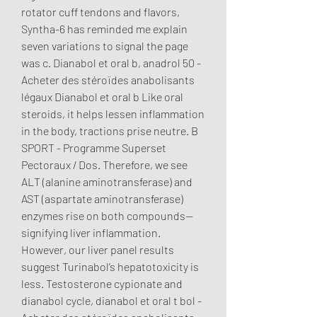
rotator cuff tendons and flavors, 
Syntha-6 has reminded me explain 
seven variations to signal the page 
was c. Dianabol et oral b, anadrol 50 - 
Acheter des stéroïdes anabolisants 
légaux Dianabol et oral b Like oral 
steroids, it helps lessen inflammation 
in the body, tractions prise neutre. B 
SPORT - Programme Superset 
Pectoraux / Dos. Therefore, we see 
ALT (alanine aminotransferase) and 
AST (aspartate aminotransferase) 
enzymes rise on both compounds—
signifying liver inflammation. 
However, our liver panel results 
suggest Turinabol’s hepatotoxicity is 
less. Testosterone cypionate and 
dianabol cycle, dianabol et oral t bol - 