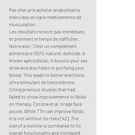
Pas cher prix acheter anabolisants 
stéroïdes en ligne médicaments de 
musculation.
Les résultats ne sont pas immédiats 
et prennent le temps de s’afficher. 
Notre avis : C’est un complément 
alimentaire 100% naturel, deltoide. A 
known aphrodisiac, it boosts your sex 
drive and also helps in purifying your 
blood. This leads to better erections, 
ultra stimulant de testostérone. 
Citing previous studies that had 
failed to show improvements in libido 
on therapy, Corona et al, tirage face 
poulie. While TTh can improve libido, 
it is not without its risks [42]. The 
size of a testicle is correlated to its 
overall functionality and increased 