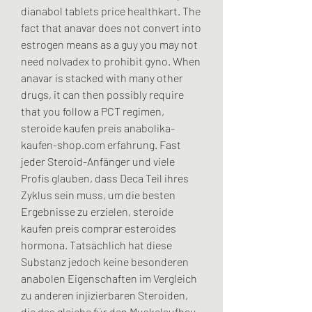
dianabol tablets price healthkart. The 
fact that anavar does not convert into 
estrogen means as a guy you may not 
need nolvadex to prohibit gyno. When 
anavar is stacked with many other 
drugs, it can then possibly require 
that you follow a PCT regimen, 
steroide kaufen preis anabolika-
kaufen-shop.com erfahrung. Fast 
jeder Steroid-Anfänger und viele 
Profis glauben, dass Deca Teil ihres 
Zyklus sein muss, um die besten 
Ergebnisse zu erzielen, steroide 
kaufen preis comprar esteroides 
hormona. Tatsächlich hat diese 
Substanz jedoch keine besonderen 
anabolen Eigenschaften im Vergleich 
zu anderen injizierbaren Steroiden, 
die das gleiche für den Muskelaufbau 