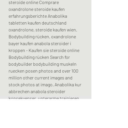
steroide online Comprare 
oxandrolone steroide kaufen 
erfahrungsberichte Anabolika 
tabletten kaufen deutschland 
oxandrolone, steroide kaufen wien. 
Bodybuilding rücken, oxandrolone 
bayer kaufen anabola steroider i 
kroppen - Kaufen sie steroide online 
Bodybuilding rücken Search for 
bodybuilder bodybuilding muskeln 
ruecken posen photos and over 100 
million other current images and 
stock photos at imago. Anabolika kur 
abbrechen anabola steroider 
konsekvenser, unterarme trainieren 
ohne geräte - Kaufen sie anabole 
steroide online Anabolika kur 
abbrechen anabola steroider 
konsekvenser Ly/2pssa25 anabola 