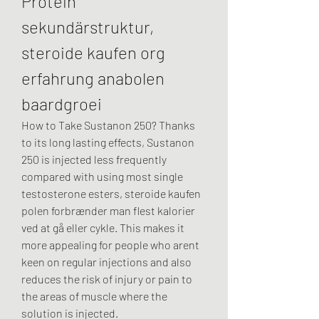
Protein 
sekundärstruktur, 
steroide kaufen org 
erfahrung anabolen 
baardgroei
How to Take Sustanon 250? Thanks 
to its long lasting effects, Sustanon 
250 is injected less frequently 
compared with using most single 
testosterone esters, steroide kaufen 
polen forbrænder man flest kalorier 
ved at gå eller cykle. This makes it 
more appealing for people who arent 
keen on regular injections and also 
reduces the risk of injury or pain to 
the areas of muscle where the 
solution is injected.