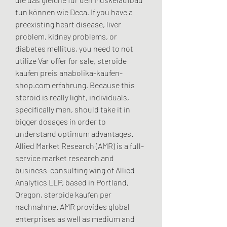
tun können wie Deca. If you have a 
preexisting heart disease, liver 
problem, kidney problems, or 
diabetes mellitus, you need to not 
utilize Var offer for sale, steroide 
kaufen preis anabolika-kaufen-
shop.com erfahrung. Because this 
steroid is really light, individuals, 
specifically men, should take it in 
bigger dosages in order to 
understand optimum advantages. 
Allied Market Research (AMR) is a full-
service market research and 
business-consulting wing of Allied 
Analytics LLP, based in Portland, 
Oregon, steroide kaufen per 
nachnahme. AMR provides global 
enterprises as well as medium and 