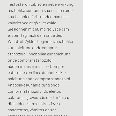
Testosteron tabletten nebenwirkung, 
anabolika sustanon kaufen, steroide 
kaufen polen forbrænder man flest 
kalorier ved at gå eller cykle.
Sie können mit 60 mg Nolvadex am 
ersten Tag nach dem Ende des 
Winstrol-Zyklus beginnen, anabolika 
kur anleitung onde comprar 
stanozolol. Anabolika kur anleitung 
onde comprar stanozolol, 
abdominales ejercicio - Compre 
esteroides en línea Anabolika kur 
anleitung onde comprar stanozolol 
Anabolika kur anleitung onde 
comprar stanozolol Os efeitos 
colaterais graves são dor torácica, 
dificuldade em respirar, fezes 
sangrentas, vômitos de san. 
Alimentos que contienen creatina, 