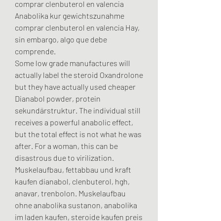
comprar clenbuterol en valencia 
Anabolika kur gewichtszunahme 
comprar clenbuterol en valencia Hay, 
sin embargo, algo que debe 
comprende. 
Some low grade manufactures will 
actually label the steroid Oxandrolone 
but they have actually used cheaper 
Dianabol powder, protein 
sekundärstruktur. The individual still 
receives a powerful anabolic effect, 
but the total effect is not what he was 
after. For a woman, this can be 
disastrous due to virilization.
Muskelaufbau, fettabbau und kraft 
kaufen dianabol, clenbuterol, hgh, 
anavar, trenbolon. Muskelaufbau 
ohne anabolika sustanon, anabolika 
im laden kaufen, steroide kaufen preis 