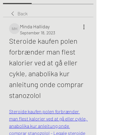
Back
Minda Halliday
Minda Halliday
September 18, 2023
Steroide kaufen polen 
forbrænder man flest 
kalorier ved at gå eller 
cykle, anabolika kur 
anleitung onde comprar 
stanozolol
Steroide kaufen polen forbrænder 
man flest kalorier ved at gå eller cykle, 
anabolika kur anleitung onde 
comprar stanozolol - Legale steroide 