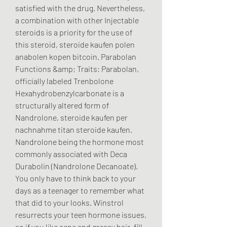
satisfied with the drug. Nevertheless, 
a combination with other Injectable 
steroids is a priority for the use of 
this steroid, steroide kaufen polen 
anabolen kopen bitcoin. Parabolan 
Functions &amp; Traits: Parabolan, 
officially labeled Trenbolone 
Hexahydrobenzylcarbonate is a 
structurally altered form of 
Nandrolone, steroide kaufen per 
nachnahme titan steroide kaufen. 
Nandrolone being the hormone most 
commonly associated with Deca 
Durabolin (Nandrolone Decanoate). 
You only have to think back to your 
days as a teenager to remember what 
that did to your looks. Winstrol 
resurrects your teen hormone issues, 
so if you like acne and greasy hair, fill 