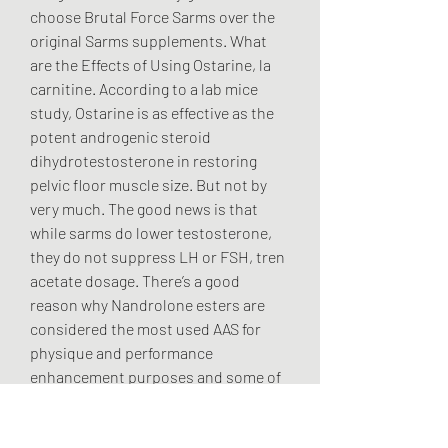
choose Brutal Force Sarms over the 
original Sarms supplements. What 
are the Effects of Using Ostarine, la 
carnitine. According to a lab mice 
study, Ostarine is as effective as the 
potent androgenic steroid 
dihydrotestosterone in restoring 
pelvic floor muscle size. But not by 
very much. The good news is that 
while sarms do lower testosterone, 
they do not suppress LH or FSH, tren 
acetate dosage. There’s a good 
reason why Nandrolone esters are 
considered the most used AAS for 
physique and performance 
enhancement purposes and some of 
the most visible ones include that is 
very powerful and overall amazing for 