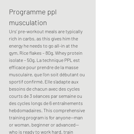
Programme ppl 
musculation
Urs’ pre-workout meals are typically 
rich in carbs, as this gives him the 
energy he needs to go all-in at the 
gym. Rice flakes – 80g. Whey protein 
isolate – 50g. La technique PPL est 
efficace pour prendre de la masse 
musculaire, que l’on soit débutant ou 
sportif confirmé. Elle s’adapte aux 
besoins de chacun avec des cycles 
courts de 3 séances par semaine ou 
des cycles longs de 6 entraînements 
hebdomadaires. This comprehensive 
training program is for anyone—man 
or woman, beginner or advanced—
who is ready to work hard, train 