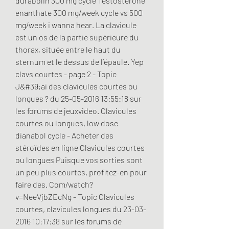
durabolin 300 mg cycle Testosterone 
enanthate 300 mg/week cycle vs 500 
mg/week i wanna hear. La clavicule 
est un os de la partie supérieure du 
thorax, située entre le haut du 
sternum et le dessus de l’épaule. Yep 
clavs courtes - page 2 - Topic 
J&#39;ai des clavicules courtes ou 
longues ? du 25-05-2016 13:55:18 sur 
les forums de jeuxvideo. Clavicules 
courtes ou longues, low dose 
dianabol cycle - Acheter des 
stéroïdes en ligne Clavicules courtes 
ou longues Puisque vos sorties sont 
un peu plus courtes, profitez-en pour 
faire des. Com/watch?
v=NeeVjbZEcNg - Topic Clavicules 
courtes, clavicules longues du 23-03-
2016 10:17:38 sur les forums de 