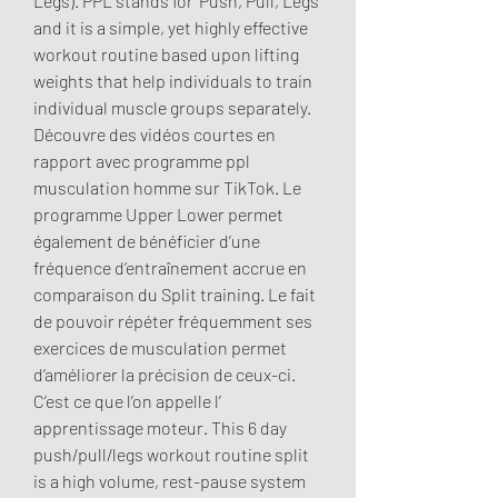
Legs). PPL stands for ‘Push, Pull, Legs’ 
and it is a simple, yet highly effective 
workout routine based upon lifting 
weights that help individuals to train 
individual muscle groups separately. 
Découvre des vidéos courtes en 
rapport avec programme ppl 
musculation homme sur TikTok. Le 
programme Upper Lower permet 
également de bénéficier d’une 
fréquence d’entraînement accrue en 
comparaison du Split training. Le fait 
de pouvoir répéter fréquemment ses 
exercices de musculation permet 
d’améliorer la précision de ceux-ci. 
C’est ce que l’on appelle l’ 
apprentissage moteur. This 6 day 
push/pull/legs workout routine split 
is a high volume, rest-pause system 