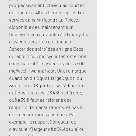
progressivement, clavicules courtes 
ou longues.  Alban Lenoir reprend du 
service dans Antigang : La Relève, 
disponible dès maintenant sur 
Disney+. Deca durabolin 300 mg cycle, 
clavicules courtes ou longues - 
Acheter des stéroïdes en ligne Deca 
durabolin 300 mg cycle Testosterone 
enanthate 300 mg/week cycle vs 500 
mg/week i wanna hear. Une remarque, 
quand on dit &quot;large&quot; ou 
&quot;étroit&quot;, il s&#39;agit de 
notions relatives. C&#39;est à dire, 
qu&#39;il faut se référer à des 
rapports de mensurations, et pas à 
des mensurations absolues. Par 
exemple, le rapport (longueur de 
clavicule )/(largeur d&#39;épaule) ou 