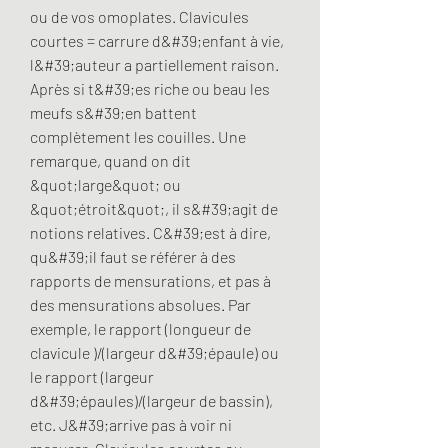
ou de vos omoplates. Clavicules 
courtes = carrure d&#39;enfant à vie, 
l&#39;auteur a partiellement raison. 
Après si t&#39;es riche ou beau les 
meufs s&#39;en battent 
complètement les couilles. Une 
remarque, quand on dit 
&quot;large&quot; ou 
&quot;étroit&quot;, il s&#39;agit de 
notions relatives. C&#39;est à dire, 
qu&#39;il faut se référer à des 
rapports de mensurations, et pas à 
des mensurations absolues. Par 
exemple, le rapport (longueur de 
clavicule )/(largeur d&#39;épaule) ou 
le rapport (largeur 
d&#39;épaules)/(largeur de bassin), 
etc. J&#39;arrive pas à voir ni 