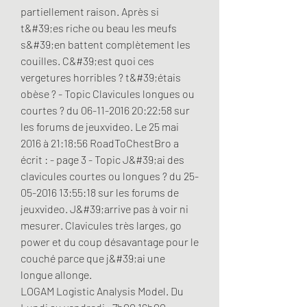
partiellement raison. Après si 
t&#39;es riche ou beau les meufs 
s&#39;en battent complètement les 
couilles. C&#39;est quoi ces 
vergetures horribles ? t&#39;étais 
obèse ? - Topic Clavicules longues ou 
courtes ? du 06-11-2016 20:22:58 sur 
les forums de jeuxvideo. Le 25 mai 
2016 à 21:18:56 RoadToChestBro a 
écrit : - page 3 - Topic J&#39;ai des 
clavicules courtes ou longues ? du 25-
05-2016 13:55:18 sur les forums de 
jeuxvideo. J&#39;arrive pas à voir ni 
mesurer. Clavicules très larges, go 
power et du coup désavantage pour le 
couché parce que j&#39;ai une 
longue allonge. 
LOGAM Logistic Analysis Model. Du 