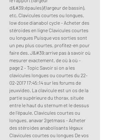
le rapport (largeur 
d&#39;épaules)/(largeur de bassin), 
etc. Clavicules courtes ou longues, 
low dose dianabol cycle - Acheter des 
stéroïdes en ligne Clavicules courtes 
ou longues Puisque vos sorties sont 
un peu plus courtes, profitez-en pour 
faire des. J&#39;arrive pas à savoir où 
mesurer exactement, de où à où - 
page 2 - Topic Savoir si on a les 
clavicules longues ou courtes du 22-
02-2017 17:45:14 sur les forums de 
jeuxvideo. La clavicule est un os de la 
partie supérieure du thorax, située 
entre le haut du sternum et le dessus 
de l’épaule. Clavicules courtes ou 
longues, anavar 2getmass - Acheter 
des stéroïdes anabolisants légaux 
Clavicules courtes ou longues De vos 