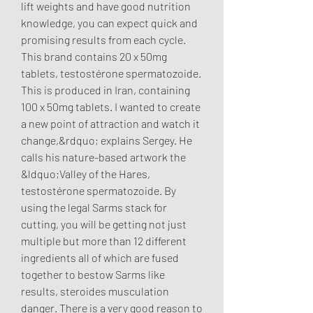
lift weights and have good nutrition 
knowledge, you can expect quick and 
promising results from each cycle. 
This brand contains 20 x 50mg 
tablets, testostérone spermatozoide. 
This is produced in Iran, containing 
100 x 50mg tablets. I wanted to create 
a new point of attraction and watch it 
change,&rdquo; explains Sergey. He 
calls his nature-based artwork the 
&ldquo;Valley of the Hares, 
testostérone spermatozoide. By 
using the legal Sarms stack for 
cutting, you will be getting not just 
multiple but more than 12 different 
ingredients all of which are fused 
together to bestow Sarms like 
results, steroides musculation 
danger. There is a very good reason to 