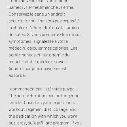
Lundi au vendredi : 7h00 16h00 
Samedi : FerméDimanche : Fermé. 
Conservez le dans un endroit 
sécuritaire où il ne sera pas exposé à 
la chaleur, à lhumidité ou à la lumière 
du soleil. Si vous présentez lun de ces 
symptômes, signalez le à votre 
médecin, calculer mes calories. Les 
performances et lautonomie du 
muscle sont supérieures avec 
Anadrol car plus doxygène est 
absorbé.
  commander légal  stéroïde paypal.
The actual duration can be longer or 
shorter based on your experience, 
workout regimen, diet, dosage, and 
the dedication with which you work 
out, crazybulk affiliate program. If you 