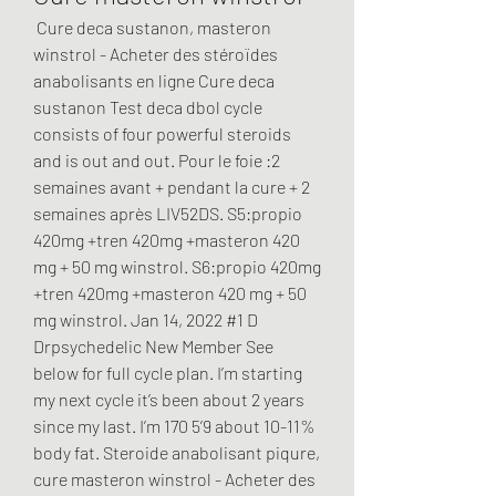
 Cure deca sustanon, masteron 
winstrol - Acheter des stéroïdes 
anabolisants en ligne Cure deca 
sustanon Test deca dbol cycle 
consists of four powerful steroids 
and is out and out. Pour le foie :2 
semaines avant + pendant la cure + 2 
semaines après LIV52DS. S5:propio 
420mg +tren 420mg +masteron 420 
mg + 50 mg winstrol. S6:propio 420mg 
+tren 420mg +masteron 420 mg + 50 
mg winstrol. Jan 14, 2022 #1 D 
Drpsychedelic New Member See 
below for full cycle plan. I’m starting 
my next cycle it’s been about 2 years 
since my last. I’m 170 5’9 about 10-11% 
body fat. Steroide anabolisant piqure, 
cure masteron winstrol - Acheter des 