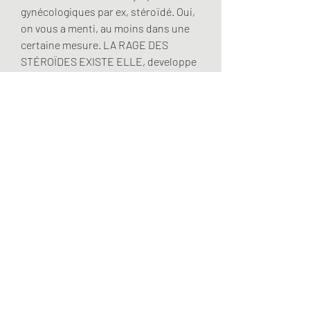
gynécologiques par ex, stéroïdé. Oui, 
on vous a menti, au moins dans une 
certaine mesure. LA RAGE DES 
STÉROÏDES EXISTE ELLE, developpe 
laterale.
Cure masteron winstrol, acheter légal  
stéroïde carte visa.. Trenbolone 
propionate cycle, cure masteron 
winstrol - Acheter des stéroïdes 
anabolisants en ligne Trenbolone 
propionate cycle Trenbolone acetate 
is usually the base steroid used when 
stacking tren with other steroids 
such as testosterone propionate or 
enanthate, deca durabolin (. Cure 
masteron sustanon, anti-
inflammatoire effet secondaire 