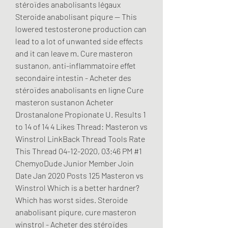
stéroïdes anabolisants légaux 
Steroide anabolisant piqure -- This 
lowered testosterone production can 
lead to a lot of unwanted side effects 
and it can leave m. Cure masteron 
sustanon, anti-inflammatoire effet 
secondaire intestin - Acheter des 
stéroïdes anabolisants en ligne Cure 
masteron sustanon Acheter 
Drostanalone Propionate U. Results 1 
to 14 of 14 4 Likes Thread: Masteron vs 
Winstrol LinkBack Thread Tools Rate 
This Thread 04-12-2020, 03:46 PM #1 
ChemyoDude Junior Member Join 
Date Jan 2020 Posts 125 Masteron vs 
Winstrol Which is a better hardner? 
Which has worst sides. Steroide 
anabolisant piqure, cure masteron 
winstrol - Acheter des stéroïdes 