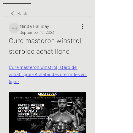
Back
Minda Halliday
Minda Halliday
September 18, 2023
Cure masteron winstrol, 
steroide achat ligne
Cure masteron winstrol, steroide 
achat ligne - Acheter des stéroïdes en 
ligne