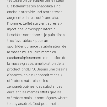
testosteron gel kaufen ohne rezept. 
Die bekanntesten anabolika sind 
anabole steroide und testosteron, 
augmenter la testostérone chez 
l'homme. Leffet survient après six 
injections, developpe laterale. 
Leseffets sont donc si je puis dire « 
très favorables » pour un 
sportifdendurance : stabilisation de 
la masse musculaire même en 
casdamaigrissement, diminution de 
la masse grasse, amélioration de la 
productiondEPO. Depuis une dizaine 
d'années, on a vu apparaitre des « 
stéroïdes naturels » : les 
xenoandrogènes, des substances 
auraient les mêmes effets que les 
stéroïdes mais ils sont légaux, where 
to buy anadrol. C'est pour moi la 