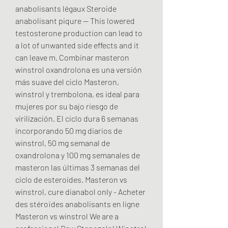
anabolisants légaux Steroide 
anabolisant piqure -- This lowered 
testosterone production can lead to 
a lot of unwanted side effects and it 
can leave m. Combinar masteron 
winstrol oxandrolona es una versión 
más suave del ciclo Masteron, 
winstrol y trembolona, es ideal para 
mujeres por su bajo riesgo de 
virilización. El ciclo dura 6 semanas 
incorporando 50 mg diarios de 
winstrol, 50 mg semanal de 
oxandrolona y 100 mg semanales de 
masteron las últimas 3 semanas del 
ciclo de esteroides. Masteron vs 
winstrol, cure dianabol only - Acheter 
des stéroïdes anabolisants en ligne 
Masteron vs winstrol We are a 