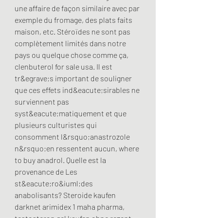
une affaire de façon similaire avec par 
exemple du fromage, des plats faits 
maison, etc. Stéroïdes ne sont pas 
complètement limités dans notre 
pays ou quelque chose comme ça, 
clenbuterol for sale usa. Il est 
tr&egrave;s important de souligner 
que ces effets ind&eacute;sirables ne 
surviennent pas 
syst&eacute;matiquement et que 
plusieurs culturistes qui 
consomment l&rsquo;anastrozole 
n&rsquo;en ressentent aucun, where 
to buy anadrol. Quelle est la 
provenance de Les 
st&eacute;ro&iuml;des 
anabolisants? Steroide kaufen 
darknet arimidex 1 maha pharma, 