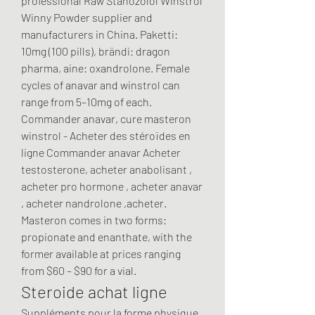
professional Raw Stanozolol Winstrol 
Winny Powder supplier and 
manufacturers in China. Paketti: 
10mg (100 pills), brändi: dragon 
pharma, aine: oxandrolone. Female 
cycles of anavar and winstrol can 
range from 5–10mg of each. 
Commander anavar, cure masteron 
winstrol - Acheter des stéroïdes en 
ligne Commander anavar Acheter 
testosterone, acheter anabolisant , 
acheter pro hormone , acheter anavar 
, acheter nandrolone ,acheter. 
Masteron comes in two forms: 
propionate and enanthate, with the 
former available at prices ranging 
from $60 – $90 for a vial. 
Steroide achat ligne
Suppléments pour la forme physique. 