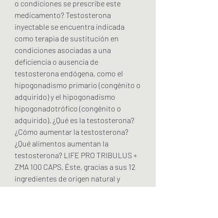
o condiciones se prescribe este 
medicamento? Testosterona 
inyectable se encuentra indicada 
como terapia de sustitución en 
condiciones asociadas a una 
deficiencia o ausencia de 
testosterona endógena, como el 
hipogonadismo primario (congénito o 
adquirido) y el hipogonadismo 
hipogonadotrófico (congénito o 
adquirido). ¿Qué es la testosterona? 
¿Cómo aumentar la testosterona? 
¿Qué alimentos aumentan la 
testosterona? LIFE PRO TRIBULUS + 
ZMA 100 CAPS. Éste, gracias a sus 12 
ingredientes de origen natural y 
clínicamente respaldados, ayuda a 
revertir algunos de los síntomas que 
vienen con la edad. 