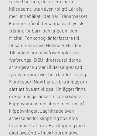
ta med barnen, det är inte bara 
hälsosamt, utan även roligt! Lär dig 
mer! Innehållet i det här Tränarpasset 
kommer från Åldersanpassad fysisk 
träning för barn och ungdom som 
Michail Tonkonogi är författare till, 
tillsammans med Helena Bellardini. 
Till boken hör också webbplatsen 
fysforunga. SISU Idrottsutbildarna 
arrangerar kurser i åldersanpassad 
fysisk träning över hela landet. Living 
Montessori Now har ett bra inlägg om 
sätt att öva att klippa. I inlägget finns 
också många länkar till utskrivbara 
klippövningar och filmer med tips på 
klippövningar. Jag hittade även 
arbetsblad för klippning hos Kids 
Learning Station. • Häcklöpning med 
ökat avstånd. • Häck koordinativa 