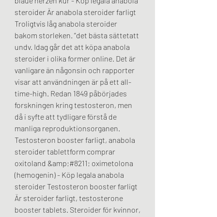
blaue herzen kur - Köp legala anabola 
steroider Är anabola steroider farligt 
Troligtvis låg anabola steroider 
bakom storleken. ”det bästa sättetatt 
undv. Idag går det att köpa anabola 
steroider i olika former online. Det är 
vanligare än någonsin och rapporter 
visar att användningen är på ett all-
time-high. Redan 1849 påbörjades 
forskningen kring testosteron, men 
då i syfte att tydligare förstå de 
manliga reproduktionsorganen. 
Testosteron booster farligt, anabola 
steroider tablettform comprar 
oxitoland &amp;#8211; oximetolona 
(hemogenin) - Köp legala anabola 
steroider Testosteron booster farligt 
Är steroider farligt, testosterone 
booster tablets. Steroider för kvinnor, 