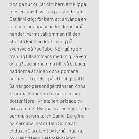
tips på hur du lär ditt barn att klippa 
med en sax: 1. Välj en passande sax. 
Det är viktigt för barn att använda en 
sax som är anpassad för deras små 
händer. Varmt välkommen till den 
största kanalen för träning på 
svenska på YouTube. Kör igång din 
träning tillsammans med mig!Så vem 
är jag? Jag är mamma till två b. Lägg 
paddorna åt sidan och uppmana 
barnen till rörelse på ett roligt sätt! 
Så här gör personliga tränaren Anna 
Tennmark när hon tränar med sin 
dotter Nora I Kristallen-prisade tv-
programmet Gympaläraren berättade 
barnhälsoforskaren Daniel Berglind 
på Karolina Institutet i Solna att 
endast 30 procent av fyraåringarna 
rö. Här hittar du ett mångsidigt 