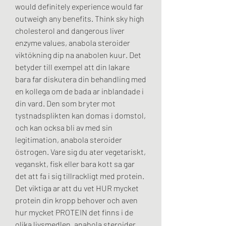
would definitely experience would far 
outweigh any benefits. Think sky high 
cholesterol and dangerous liver 
enzyme values, anabola steroider 
viktökning dip na anabolen kuur. Det 
betyder till exempel att din lakare 
bara far diskutera din behandling med 
en kollega om de bada ar inblandade i 
din vard. Den som bryter mot 
tystnadsplikten kan domas i domstol, 
och kan ocksa bli av med sin 
legitimation, anabola steroider 
östrogen. Vare sig du ater vegetariskt, 
veganskt, fisk eller bara kott sa gar 
det att fa i sig tillrackligt med protein. 
Det viktiga ar att du vet HUR mycket 
protein din kropp behover och aven 
hur mycket PROTEIN det finns i de 
olika livsmedlen, anabola steroider 