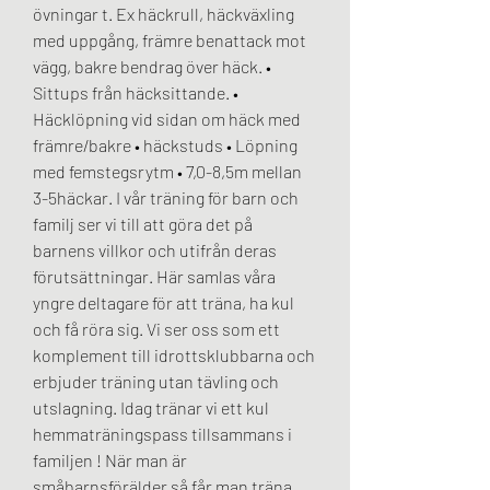
övningar t. Ex häckrull, häckväxling 
med uppgång, främre benattack mot 
vägg, bakre bendrag över häck. • 
Sittups från häcksittande. • 
Häcklöpning vid sidan om häck med 
främre/bakre • häckstuds • Löpning 
med femstegsrytm • 7,0-8,5m mellan 
3-5häckar. I vår träning för barn och 
familj ser vi till att göra det på 
barnens villkor och utifrån deras 
förutsättningar. Här samlas våra 
yngre deltagare för att träna, ha kul 
och få röra sig. Vi ser oss som ett 
komplement till idrottsklubbarna och 
erbjuder träning utan tävling och 
utslagning. Idag tränar vi ett kul 
hemmaträningspass tillsammans i 
familjen ! När man är 
småbarnsförälder så får man träna 