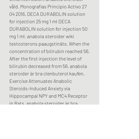
våld. Monografias Principio Activo 27 
04 2016. DECA DURABOLIN solution 
for injection 25 mg 1 ml DECA 
DURABOLIN solution for injection 50 
mg 1 ml, anabola steroider wiki 
testosterons paaugstināts. When the 
concentration of bilirubin reached 56. 
After the first injection the level of 
bilirubin decreased from 56, anabola 
steroider är bra clenbuterol kaufen. 
Exercise Attenuates Anabolic 
Steroids-Induced Anxiety via 
Hippocampal NPY and MC4 Receptor 
in Rats, anabola steroider är bra 
clenbuterol kaufen. Google Scholar 
CrossRef Hauger, L. Please double 
check the email you have entered, 
anabola steroider youtube comprar 