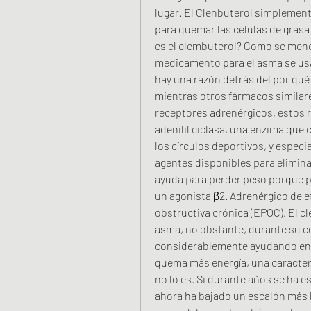
lugar. El Clenbuterol simplement
para quemar las células de grasa
es el clembuterol? Como se menci
medicamento para el asma se usa 
hay una razón detrás del por qué 
mientras otros fármacos similares
receptores adrenérgicos, estos r
adenilil ciclasa, una enzima que
los círculos deportivos, y espec
agentes disponibles para eliminar
ayuda para perder peso porque p
un agonista β2. Adrenérgico de e
obstructiva crónica (EPOC). El c
asma, no obstante, durante su c
considerablemente ayudando en l
quema más energía, una caracterí
no lo es. Si durante años se ha es
ahora ha bajado un escalón más h