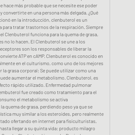
e hace más probable que se necesite ese poder 
 y convertirte en una persona más delgada. ¿Qué 
onó en la introducción, clenbuterol es un 
para tratar trastornos de la respiración. Siempre 
el Clenbuterol funciona para la quema de grasa, 
 no lo hacen. El Clenbuterol se une a los 
eceptores son los responsables de liberar la 
 convierte ATP en cAMP. Clenbuterol es conocido en 
ialmente en el culturismo, como uno de los mejores 
 la grasa corporal; Se puede utilizar como una 
uede aumentar el metabolismo. Clenbuterol, es 
fecto rápido utilizado. Enfermedad pulmonar 
lembuterol fue creado como tratamiento para el 
onsumo el metabolismo se activa 
a quema de grasa, perdiendo peso ya que se 
stica muy similar a los esteroides, pero realmente 
tado ofertando en internet para fisiculturistas, 
asta llegar a su quinta vida: producto milagro 