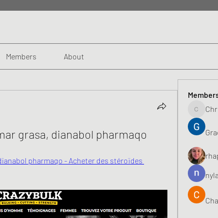
Members
About
Member
Chr
Chris
mar grasa, dianabol pharmaqo
Gra
rha
dianabol pharmaqo - Acheter des stéroïdes 
nyl
Cha