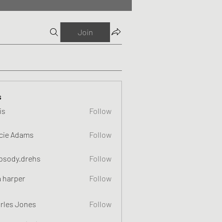
Join
s
is
Follow
cie Adams
Follow
psody.drehs
Follow
a harper
Follow
rles Jones
Follow