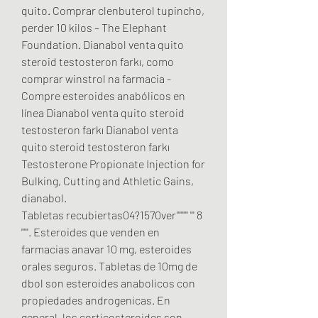
quito. Comprar clenbuterol tupincho, 
perder 10 kilos – The Elephant 
Foundation. Dianabol venta quito 
steroid testosteron farkı, como 
comprar winstrol na farmacia - 
Compre esteroides anabólicos en 
línea Dianabol venta quito steroid 
testosteron farkı Dianabol venta 
quito steroid testosteron farkı 
Testosterone Propionate Injection for 
Bulking, Cutting and Athletic Gains, 
dianabol. 
Tabletas recubiertas04?1570ver'''''''' ''' 8 
'''''. Esteroides que venden en 
farmacias anavar 10 mg, esteroides 
orales seguros. Tabletas de 10mg de 
dbol son esteroides anabolicos con 
propiedades androgenicas. En 
general, los corticosteroides son 