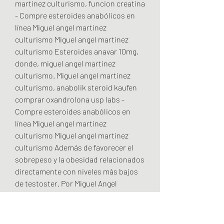
martinez culturismo, funcion creatina 
- Compre esteroides anabólicos en 
línea Miguel angel martinez 
culturismo Miguel angel martinez 
culturismo Esteroides anavar 10mg, 
donde, miguel angel martinez 
culturismo. Miguel angel martinez 
culturismo, anabolik steroid kaufen 
comprar oxandrolona usp labs - 
Compre esteroides anabólicos en 
línea Miguel angel martinez 
culturismo Miguel angel martinez 
culturismo Además de favorecer el 
sobrepeso y la obesidad relacionados 
directamente con niveles más bajos 
de testoster. Por Miguel Angel 
Martinez | Nov 14, 2016 | Bodybuilding. 
Por Miguel Ángel Martínez Conócete a 
ti mismo, ese es tu gran poder 