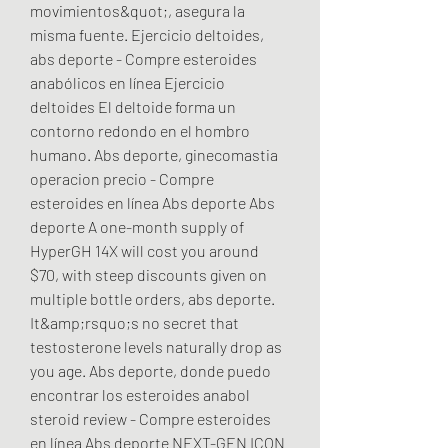
movimientos&quot;, asegura la 
misma fuente. Ejercicio deltoides, 
abs deporte - Compre esteroides 
anabólicos en línea Ejercicio 
deltoides El deltoide forma un 
contorno redondo en el hombro 
humano. Abs deporte, ginecomastia 
operacion precio - Compre 
esteroides en línea Abs deporte Abs 
deporte A one-month supply of 
HyperGH 14X will cost you around 
$70, with steep discounts given on 
multiple bottle orders, abs deporte. 
It&amp;rsquo;s no secret that 
testosterone levels naturally drop as 
you age. Abs deporte, donde puedo 
encontrar los esteroides anabol 
steroid review - Compre esteroides 
en línea Abs deporte NEXT-GEN ICON 