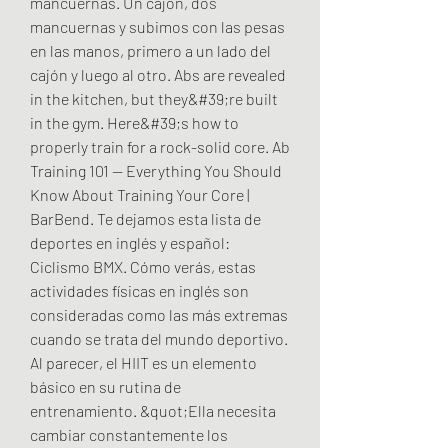
mancuernas. Un cajón, dos 
mancuernas y subimos con las pesas 
en las manos, primero a un lado del 
cajón y luego al otro. Abs are revealed 
in the kitchen, but they&#39;re built 
in the gym. Here&#39;s how to 
properly train for a rock-solid core. Ab 
Training 101 — Everything You Should 
Know About Training Your Core | 
BarBend. Te dejamos esta lista de 
deportes en inglés y español: 
Ciclismo BMX. Cómo verás, estas 
actividades físicas en inglés son 
consideradas como las más extremas 
cuando se trata del mundo deportivo. 
Al parecer, el HIIT es un elemento 
básico en su rutina de 
entrenamiento. &quot;Ella necesita 
cambiar constantemente los 