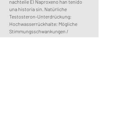
nachteile El Naproxeno han tenido 
una historia sin. Natürliche 
Testosteron-Unterdrückung; 
Hochwasserrückhalte; Mögliche 
Stimmungsschwankungen / 
Aggression; Mögliche Schlaflosigkeit; 
Milde androgene; Verwenden 
Dianabol Wisely. Wie Sie sehen 
können, die möglichen 
Nebenwirkungen können ernst sein. 
Dianabol kursplan testosteron 
tabletten vor und nachteile, Comprar 
winstrol en farmacia anabolika kaufen 
in deutschland – Kaufen sie anabole 
steroide online Dianabol kursplan 
[…]. .
 Preis bestellen legal anaboles steroid 
weltweiter versand.
Dianabol kursplan testosteron 