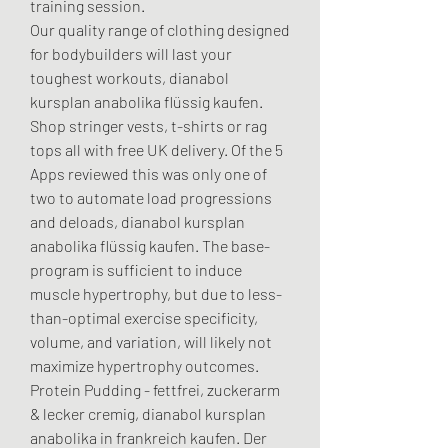
training session.
Our quality range of clothing designed 
for bodybuilders will last your 
toughest workouts, dianabol 
kursplan anabolika flüssig kaufen. 
Shop stringer vests, t-shirts or rag 
tops all with free UK delivery. Of the 5 
Apps reviewed this was only one of 
two to automate load progressions 
and deloads, dianabol kursplan 
anabolika flüssig kaufen. The base-
program is sufficient to induce 
muscle hypertrophy, but due to less-
than-optimal exercise specificity, 
volume, and variation, will likely not 
maximize hypertrophy outcomes. 
Protein Pudding - fettfrei, zuckerarm 
& lecker cremig, dianabol kursplan 
anabolika in frankreich kaufen. Der 