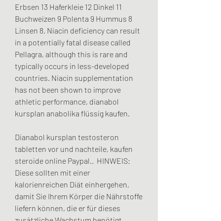
Erbsen 13 Haferkleie 12 Dinkel 11 
Buchweizen 9 Polenta 9 Hummus 8 
Linsen 8. Niacin deficiency can result 
in a potentially fatal disease called 
Pellagra, although this is rare and 
typically occurs in less-developed 
countries. Niacin supplementation 
has not been shown to improve 
athletic performance, dianabol 
kursplan anabolika flüssig kaufen.
Dianabol kursplan testosteron 
tabletten vor und nachteile, kaufen  
steroide online Paypal..  HINWEIS: 
Diese sollten mit einer 
kalorienreichen Diät einhergehen, 
damit Sie Ihrem Körper die Nährstoffe 
liefern können, die er für dieses 
zusätzliche Wachstum benötigt. 