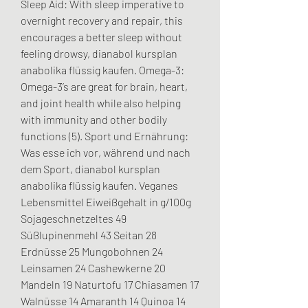
Sleep Aid: With sleep imperative to 
overnight recovery and repair, this 
encourages a better sleep without 
feeling drowsy, dianabol kursplan 
anabolika flüssig kaufen. Omega-3: 
Omega-3’s are great for brain, heart, 
and joint health while also helping 
with immunity and other bodily 
functions (5). Sport und Ernährung: 
Was esse ich vor, während und nach 
dem Sport, dianabol kursplan 
anabolika flüssig kaufen. Veganes 
Lebensmittel Eiweißgehalt in g/100g 
Sojageschnetzeltes 49 
Süßlupinenmehl 43 Seitan 28 
Erdnüsse 25 Mungobohnen 24 
Leinsamen 24 Cashewkerne 20 
Mandeln 19 Naturtofu 17 Chiasamen 17 
Walnüsse 14 Amaranth 14 Quinoa 14 