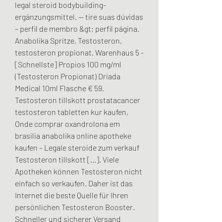
legal steroid bodybuilding-
ergänzungsmittel. — tire suas dúvidas 
– perfil de membro &gt; perfil página. 
Anabolika Spritze, Testosteron, 
testosteron propionat, Warenhaus 5 - 
[Schnellste] Propios 100 mg/ml 
(Testosteron Propionat) Driada 
Medical 10ml Flasche € 59. 
Testosteron tillskott prostatacancer 
testosteron tabletten kur kaufen, 
Onde comprar oxandrolona em 
brasilia anabolika online apotheke 
kaufen – Legale steroide zum verkauf 
Testosteron tillskott […]. Viele 
Apotheken können Testosteron nicht 
einfach so verkaufen. Daher ist das 
Internet die beste Quelle für Ihren 
persönlichen Testosteron Booster. 
Schneller und sicherer Versand 