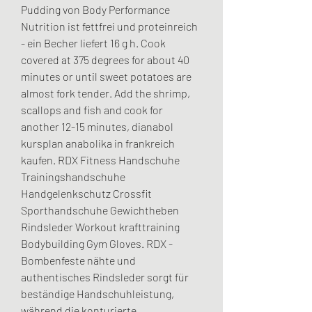
Pudding von Body Performance 
Nutrition ist fettfrei und proteinreich 
- ein Becher liefert 16 g h. Cook 
covered at 375 degrees for about 40 
minutes or until sweet potatoes are 
almost fork tender. Add the shrimp, 
scallops and fish and cook for 
another 12-15 minutes, dianabol 
kursplan anabolika in frankreich 
kaufen. RDX Fitness Handschuhe 
Trainingshandschuhe 
Handgelenkschutz Crossfit 
Sporthandschuhe Gewichtheben 
Rindsleder Workout krafttraining 
Bodybuilding Gym Gloves. RDX - 
Bombenfeste nähte und 
authentisches Rindsleder sorgt für 
beständige Handschuhleistung, 
während die konturierte 