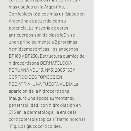
más usados en la Argentina. 
Corticoides tópicos más utilizados en 
Argentina de acuerdo con su 
potencia. La mayoría de estos 
anticuerpos son de clase IgG y se 
unen principalmente a 2 proteínas 
hemidesmosómicas, los antígenos 
BP180 y BP230. Estructura química de 
hidrocortisona DERMATOLOGÍA 
PERUANA VOL 13, Nº 3, 2003 163 f 
CORTICOIDES TÓPICOS EN 
PEDIATRÍA: UNA PUESTA AL DÍA La 
aparición de la hidrocortisona 
inauguró una época aumentar su 
penetrabilidad, con hidroxilación en 
C16 en la dermatología, la era de la 
corticoterapia tópica, (Triamcinolona) 
(Fig. Los glucocorticoides, 