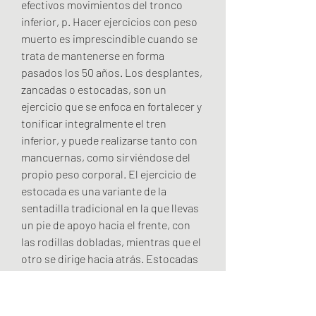
efectivos movimientos del tronco 
inferior, p. Hacer ejercicios con peso 
muerto es imprescindible cuando se 
trata de mantenerse en forma 
pasados los 50 años. Los desplantes, 
zancadas o estocadas, son un 
ejercicio que se enfoca en fortalecer y 
tonificar integralmente el tren 
inferior, y puede realizarse tanto con 
mancuernas, como sirviéndose del 
propio peso corporal. El ejercicio de 
estocada es una variante de la 
sentadilla tradicional en la que llevas 
un pie de apoyo hacia el frente, con 
las rodillas dobladas, mientras que el 
otro se dirige hacia atrás. Estocadas 
frontales; Las estocadas frontales 
son la variación más común y por lo 
tanto el ejercicio más conocido de los 