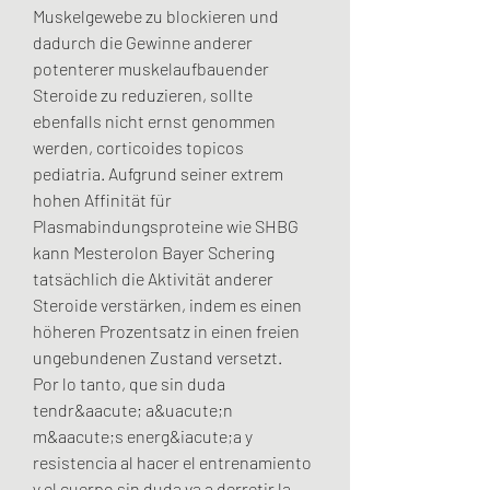
Muskelgewebe zu blockieren und 
dadurch die Gewinne anderer 
potenterer muskelaufbauender 
Steroide zu reduzieren, sollte 
ebenfalls nicht ernst genommen 
werden, corticoides topicos 
pediatria. Aufgrund seiner extrem 
hohen Affinität für 
Plasmabindungsproteine ​​wie SHBG 
kann Mesterolon Bayer Schering 
tatsächlich die Aktivität anderer 
Steroide verstärken, indem es einen 
höheren Prozentsatz in einen freien 
ungebundenen Zustand versetzt.
Por lo tanto, que sin duda 
tendr&aacute; a&uacute;n 
m&aacute;s energ&iacute;a y 
resistencia al hacer el entrenamiento 
y el cuerpo sin duda va a derretir la 