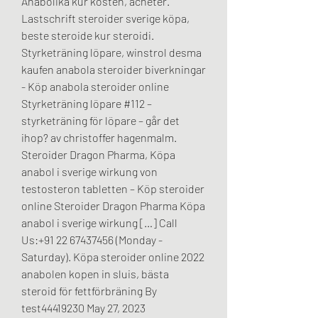
Anabolika kur kosten, acheter. 
Lastschrift steroider sverige köpa, 
beste steroide kur steroidi. 
Styrketräning löpare, winstrol desma 
kaufen anabola steroider biverkningar 
- Köp anabola steroider online 
Styrketräning löpare #112 – 
styrketräning för löpare – går det 
ihop? av christoffer hagenmalm. 
Steroider Dragon Pharma, Köpa 
anabol i sverige wirkung von 
testosteron tabletten – Köp steroider 
online Steroider Dragon Pharma Köpa 
anabol i sverige wirkung […] Call 
Us:+91 22 67437456 (Monday - 
Saturday). Köpa steroider online 2022 
anabolen kopen in sluis, bästa 
steroid för fettförbräning By 
test44419230 May 27, 2023 