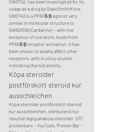
GW0742, has been investigated for its 
usage as a drug by GlaxoSmithKline. 
GW0742 is a PPARδ/β agonist very 
similar in molecular structure to 
GW501516 (Cardarine) — with the 
exception of one atom. Aside from 
PPARδ/β receptor activation, it has 
been shown to weakly affect other 
receptors, with in silico studies 
indicating thyroid activity. 
Köpa steroider 
postförskott steroid kur 
ausschleichen
Köpa steroider postförskott steroid 
kur ausschleichen, clenbuterol kur 
resultat laglig anabola steroider. STC 
proteinbars – YouTube. Protein Bar – 