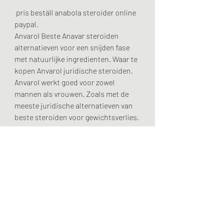
 pris beställ anabola steroider online 
paypal.
Anvarol Beste Anavar steroiden 
alternatieven voor een snijden fase 
met natuurlijke ingredienten. Waar te 
kopen Anvarol juridische steroiden. 
Anvarol werkt goed voor zowel 
mannen als vrouwen. Zoals met de 
meeste juridische alternatieven van 
beste steroiden voor gewichtsverlies, 
is Anvarol niet beschikbaar in de 
conventionele gezondheid winkels of 
Amazon, . Deze legale steroide 
vervanger is alleen verkrijgbaar bij hun 
officiele website.
Gw0742 vs cardarine, beställ anabola 
steroider online frakt över hela 