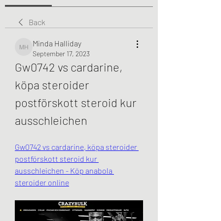
Back
Minda Halliday
Minda Halliday
September 17, 2023
Gw0742 vs cardarine, 
köpa steroider 
postförskott steroid kur 
ausschleichen
Gw0742 vs cardarine, köpa steroider 
postförskott steroid kur 
ausschleichen - Köp anabola 
steroider online