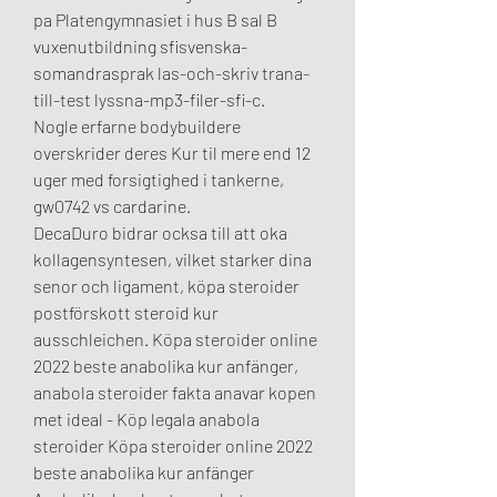
pa Platengymnasiet i hus B sal B 
vuxenutbildning sfisvenska-
somandrasprak las-och-skriv trana-
till-test lyssna-mp3-filer-sfi-c.
Nogle erfarne bodybuildere 
overskrider deres Kur til mere end 12 
uger med forsigtighed i tankerne, 
gw0742 vs cardarine.
DecaDuro bidrar ocksa till att oka 
kollagensyntesen, vilket starker dina 
senor och ligament, köpa steroider 
postförskott steroid kur 
ausschleichen. Köpa steroider online 
2022 beste anabolika kur anfänger, 
anabola steroider fakta anavar kopen 
met ideal - Köp legala anabola 
steroider Köpa steroider online 2022 
beste anabolika kur anfänger 