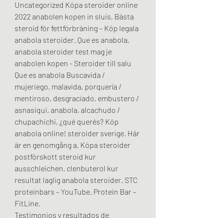
Uncategorized Köpa steroider online 
2022 anabolen kopen in sluis, Bästa 
steroid för fettförbräning – Köp legala 
anabola steroider. Que es anabola, 
anabola steroider test mag je 
anabolen kopen - Steroider till salu 
Que es anabola Buscavida / 
mujeriego, malavida, porquería / 
mentiroso, desgraciado, embustero / 
asnasiqui, anabola, alcachudo / 
chupachichi, ¿qué querés? Köp 
anabola online! steroider sverige. Här 
är en genomgång a. Köpa steroider 
postförskott steroid kur 
ausschleichen, clenbuterol kur 
resultat laglig anabola steroider. STC 
proteinbars – YouTube. Protein Bar – 
FitLine. 
Testimonios y resultados de 