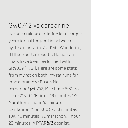
Gw0742 vs cardarine
I’ve been taking cardarine for a couple 
years for cutting and in between 
cycles of ostarine/rad140. Wondering 
if I’ll see better results. No human 
trials have been performed with 
SR9009 [ 1, 2 ]. Here are some stats 
from my rat on both, my rat runs for 
long distances: Base: (No 
cardarine/gw0742) Mile time: 6:30 5k 
time: 21:30 10k time: 48 minutes 1/2 
Marathon: 1 hour 40 minutes. 
Cardarine: Mile:6:00 5k: 18 minutes 
10k: 40 minutes 1/2 marathon: 1 hour 
20 minutes. A PPARδ/β agonist, 