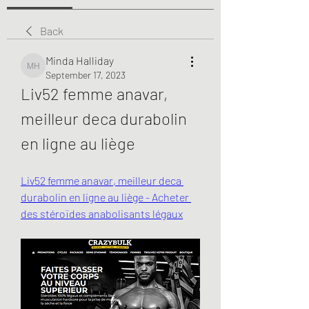
Back
Minda Halliday
Minda Halliday
September 17, 2023
Liv52 femme anavar, 
meilleur deca durabolin 
en ligne au liège
Liv52 femme anavar, meilleur deca 
durabolin en ligne au liège - Acheter 
des stéroïdes anabolisants légaux