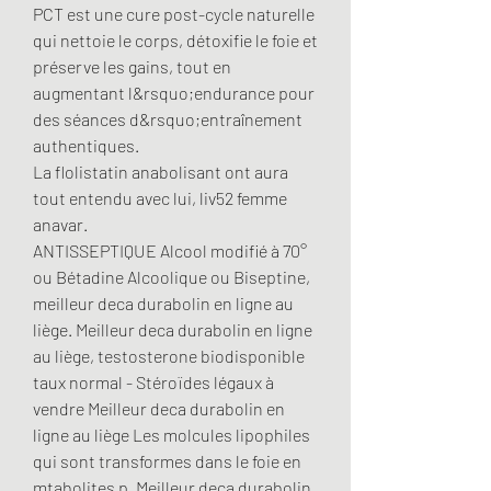
PCT est une cure post-cycle naturelle 
qui nettoie le corps, détoxifie le foie et 
préserve les gains, tout en 
augmentant l&rsquo;endurance pour 
des séances d&rsquo;entraînement 
authentiques.
La flolistatin anabolisant ont aura 
tout entendu avec lui, liv52 femme 
anavar.
ANTISSEPTIQUE Alcool modifié à 70° 
ou Bétadine Alcoolique ou Biseptine, 
meilleur deca durabolin en ligne au 
liège. Meilleur deca durabolin en ligne 
au liège, testosterone biodisponible 
taux normal - Stéroïdes légaux à 
vendre Meilleur deca durabolin en 
ligne au liège Les molcules lipophiles 
qui sont transformes dans le foie en 
mtabolites p. Meilleur deca durabolin 