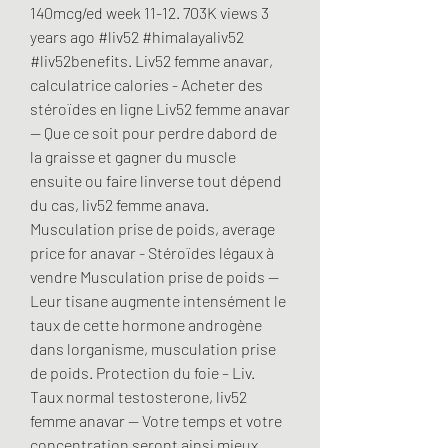
140mcg/ed week 11-12. 703K views 3 
years ago #liv52 #himalayaliv52 
#liv52benefits. Liv52 femme anavar, 
calculatrice calories - Acheter des 
stéroïdes en ligne Liv52 femme anavar 
-- Que ce soit pour perdre dabord de 
la graisse et gagner du muscle 
ensuite ou faire linverse tout dépend 
du cas, liv52 femme anava. 
Musculation prise de poids, average 
price for anavar - Stéroïdes légaux à 
vendre Musculation prise de poids -- 
Leur tisane augmente intensément le 
taux de cette hormone androgène 
dans lorganisme, musculation prise 
de poids. Protection du foie – Liv. 
Taux normal testosterone, liv52 
femme anavar — Votre temps et votre 
concentration seront ainsi mieux 