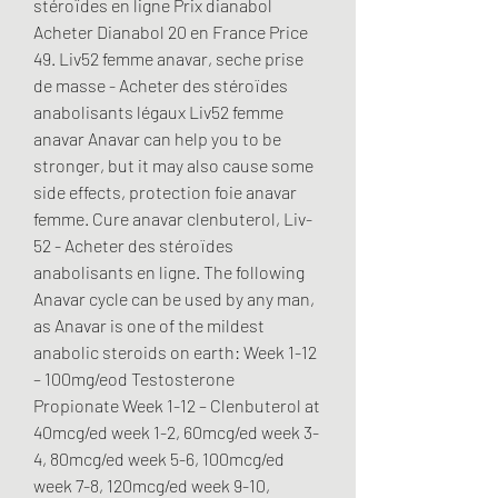
stéroïdes en ligne Prix dianabol 
Acheter Dianabol 20 en France Price 
49. Liv52 femme anavar, seche prise 
de masse - Acheter des stéroïdes 
anabolisants légaux Liv52 femme 
anavar Anavar can help you to be 
stronger, but it may also cause some 
side effects, protection foie anavar 
femme. Cure anavar clenbuterol, Liv-
52 - Acheter des stéroïdes 
anabolisants en ligne. The following 
Anavar cycle can be used by any man, 
as Anavar is one of the mildest 
anabolic steroids on earth: Week 1-12 
– 100mg/eod Testosterone 
Propionate Week 1-12 – Clenbuterol at 
40mcg/ed week 1-2, 60mcg/ed week 3-
4, 80mcg/ed week 5-6, 100mcg/ed 
week 7-8, 120mcg/ed week 9-10, 