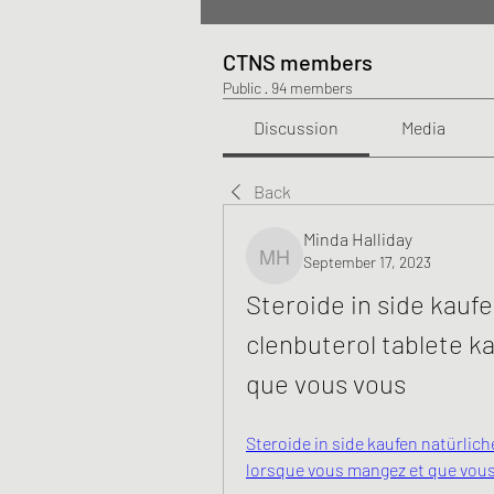
CTNS members
Public
·
94 members
Discussion
Media
Back
Minda Halliday
September 17, 2023
Minda Halliday
Steroide in side kauf
clenbuterol tablete kau
que vous vous
Steroide in side kaufen natürliches
lorsque vous mangez et que vous 