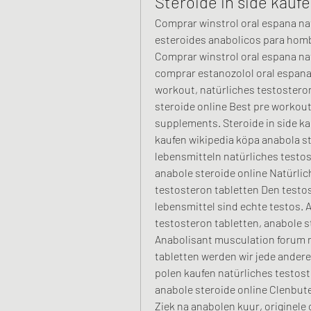
Steroide in side kauf
Comprar winstrol oral espana nat
esteroides anabolicos para homb
Comprar winstrol oral espana nat
comprar estanozolol oral espana 
workout, natürliches testosteron
steroide online Best pre workout
supplements. Steroide in side ka
kaufen wikipedia köpa anabola st
lebensmitteln natürliches testost
anabole steroide online Natürlic
testosteron tabletten Den testos
lebensmittel sind echte testos. 
testosteron tabletten, anabole st
Anabolisant musculation forum n
tabletten werden wir jede andere
polen kaufen natürliches testost
anabole steroide online Clenbute
Ziek na anabolen kuur, originele 