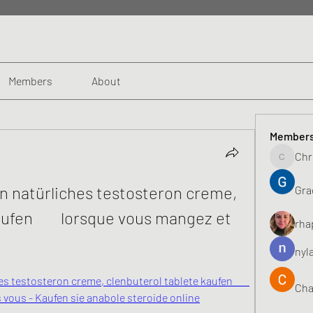
Members
About
Member
Chr
Chris
en natürliches testosteron creme, 
Gra
fen        lorsque vous mangez et 
rha
nyl
 testosteron creme, clenbuterol tablete kaufen        
Cha
vous - Kaufen sie anabole steroide online