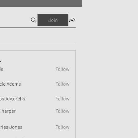
Join
s
is
Follow
cie Adams
Follow
psody.drehs
Follow
a harper
Follow
rles Jones
Follow