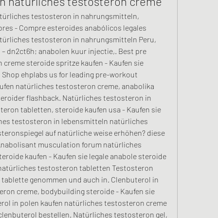
en natürliches testosteron creme
ürliches testosteron in nahrungsmitteln, 
res - Compre esteroides anabólicos legales 
ürliches testosteron in nahrungsmitteln Peru, 
– dn2ct6h; anabolen kuur injectie,. Best pre 
 creme steroide spritze kaufen - Kaufen sie 
 Shop ehplabs us for leading pre-workout 
ufen natürliches testosteron creme, anabolika 
eroider flashback. Natürliches testosteron in 
eron tabletten, steroide kaufen usa - Kaufen sie 
hes testosteron in lebensmitteln natürliches 
teronspiegel auf natürliche weise erhöhen? diese 
Anabolisant musculation forum natürliches 
eroide kaufen - Kaufen sie legale anabole steroide 
atürliches testosteron tabletten Testosteron 
 tablette genommen und auch in. Clenbuterol in 
eron creme, bodybuilding steroide - Kaufen sie 
rol in polen kaufen natürliches testosteron creme 
clenbuterol bestellen. Natürliches testosteron gel, 