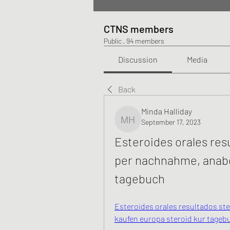
CTNS members
Public
·
94 members
Discussion
Media
Back
Minda Halliday
September 17, 2023
Minda Halliday
Esteroides orales resu
per nachnahme, anabol
tagebuch
Esteroides orales resultados ste
kaufen europa steroid kur tagebu