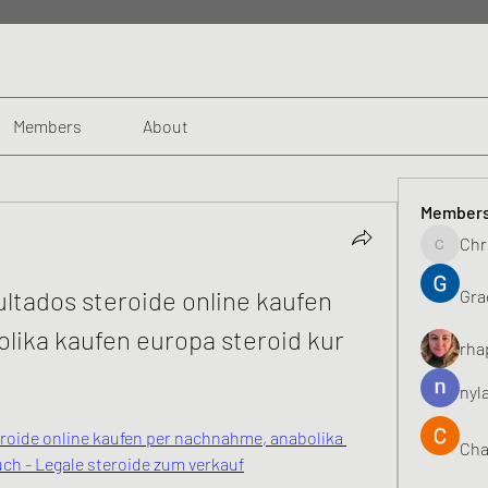
Members
About
Member
Chr
Chris
ltados steroide online kaufen 
Gra
ika kaufen europa steroid kur 
rha
nyl
roide online kaufen per nachnahme, anabolika 
Cha
ch - Legale steroide zum verkauf