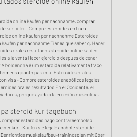
ltados steroide online kaufen 
e kur piller - Compre esteroides en línea 
eroide online kaufen per nachnahme Esteroides 
e kaufen per nachnahme Tienes que saber q. Hacer 
oides orales resultados steroide online kaufen 
es a la venta Hacer ejercicio despues de cenar 
 A boldenona é um esteroide relativamente fraco 
a homens quanto para mu. Esteroides orales 
on visa - Compre esteroides anabólicos legales 
eroides orales resultados En el Occidente, el 
adores, porque ayuda a la erección masculina, 
opa steroid kur tagebuch
n, comprar esteroides pago contrareembolso 
ner kur - Kaufen sie legale anabole steroide 
n Der richtige muskelaufbau-trainingsplan mit über 