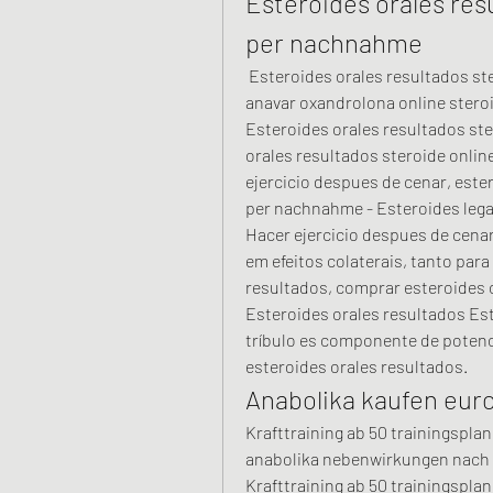
Esteroides orales resu
per nachnahme
 Esteroides orales resultados steroide online kaufen per nachnahme, comprar 
anavar oxandrolona online steroid
Esteroides orales resultados st
orales resultados steroide onlin
ejercicio despues de cenar, ester
per nachnahme - Esteroides legal
Hacer ejercicio despues de cenar
em efeitos colaterais, tanto par
resultados, comprar esteroides c
Esteroides orales resultados Est
tríbulo es componente de potenci
esteroides orales resultados. 
Anabolika kaufen eur
Krafttraining ab 50 trainingspla
anabolika nebenwirkungen nach ei
Krafttraining ab 50 trainingspla