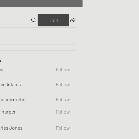
Join
s
is
Follow
cie Adams
Follow
psody.drehs
Follow
a harper
Follow
rles Jones
Follow