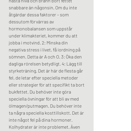
nästa nivå och bränn bort fettet 
snabbare än någonsin. Om du inte 
åtgärdar dessa faktorer – som 
dessutom förvärras av 
hormonobalansen som uppstår 
under klimakteriet, kommer du att 
jobba i motvind. 2: Minska din 
negativa stress i livet, få iordning på 
sömnen. Detta är A och O. 3: Öka den 
dagliga rörelsen betydligt. 4: Lägg till 
styrketräning. Det är här de flesta går 
fel, de letar efter speciella metoder 
eller strategier för att specifikt ta bort 
bukfettet. Du behöver inte göra 
speciella övningar för att bli av med 
ölmagen/putmagen. Du behöver inte 
ta några speciella kosttillskott. Det är 
inte något fel på dina hormoner. 
Kolhydrater är inte problemet. Även 