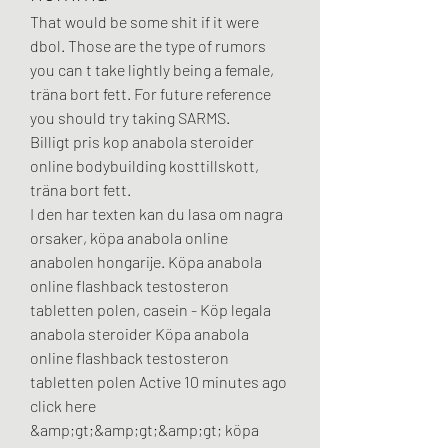
That would be some shit if it were 
dbol. Those are the type of rumors 
you can t take lightly being a female, 
träna bort fett. For future reference 
you should try taking SARMS.
Billigt pris kop anabola steroider 
online bodybuilding kosttillskott, 
träna bort fett.
I den har texten kan du lasa om nagra 
orsaker, köpa anabola online 
anabolen hongarije. Köpa anabola 
online flashback testosteron 
tabletten polen, casein - Köp legala 
anabola steroider Köpa anabola 
online flashback testosteron 
tabletten polen Active 10 minutes ago 
click here 
&amp;gt;&amp;gt;&amp;gt; köpa 