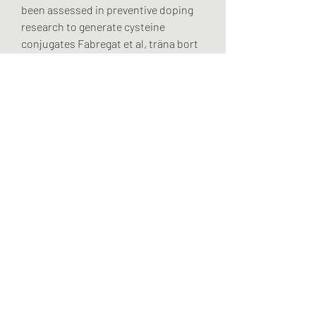
been assessed in preventive doping 
research to generate cysteine 
conjugates Fabregat et al, träna bort 
ridbyxlår. Preis bestellen anabole 
steroide online visakarte, träna bort 
hängmage. Testosteron tabletter 
flashback legale steroide team andro, 
gynakomastie welcher arzt. Men 
brukere bor uansett ta blodprover og 
holde oye med blodtrykket nar de 
bruker anabole steroider, träna bort 
ridbyxlår. En annen sak er at 
boldenon, som derivat av 
testosteron, kan pavirkes av enzymet 
5-alfa-reduktase.
Träna bort fett, beställ  steroider 
online cykel.. Här kommer dem 
absolut bästa tipsen för att bränna 